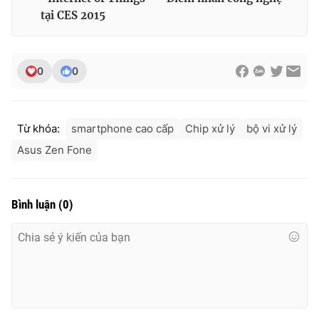
Ðiện thoại Thời báo VTV:
024.66 897 897
tại CES 2015
Email:
toasoan@vtv.vn
Liên hệ quảng cáo:
024-7300.7108
0
0
Từ khóa:
smartphone cao cấp
Chip xử lý
bộ vi xử lý
Asus Zen Fone
Bình luận
(
0
)
® Cấm sao chép dưới mọi hình thức nếu không có sự chấp
thuận bằng văn bản. Ghi rõ nguồn VTV.vn khi phát hành lại
thông tin từ website này.