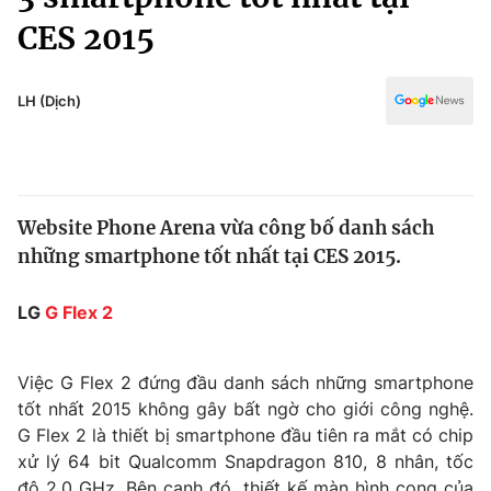
Chính trị
Truyền hình
CES 2015
Văn hóa - Giải trí
Xã hội
Y tế
LH (Dịch)
Đời sống
Pháp luật
Công nghệ
Giáo dục
Y tế
Website Phone Arena vừa công bố danh sách
những smartphone tốt nhất tại CES 2015.
Thế giới
Tin tức
LG
G Flex 2
Kinh tế
Thế giới đó đây
Tài chính
Việc G Flex 2 đứng đầu danh sách những smartphone
Dữ liệu và đời sống
Câu chuyện quốc tế
tốt nhất 2015 không gây bất ngờ cho giới công nghệ.
Thị trường
G Flex 2 là thiết bị smartphone đầu tiên ra mắt có chip
Truyền hình
Góc doanh nghiệp
xử lý 64 bit Qualcomm Snapdragon 810, 8 nhân, tốc
độ 2,0 GHz. Bên cạnh đó, thiết kế màn hình cong của