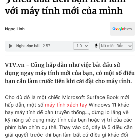
Chính trị
Truyền hình
với máy tính mới của mình
Văn hóa - Giải trí
Xã hội
Y tế
Ngọc Linh
Đời sống
Pháp luật
Công nghệ
Nghe đọc bài
2:57
Giáo dục
Y tế
VTV.vn - Cũng hấp dẫn như việc bắt đầu sử
dụng ngay máy tính mới của bạn, có một số điều
Thế giới
bạn cần làm trước tiên khi cài đặt cho máy tính.
Tin tức
Kinh tế
Cho dù đó là một chiếc Microsoft Surface Book mới
Thế giới đó đây
hấp dẫn, một số
máy tính xách tay
Windows 11 khác
Tài chính
Dữ liệu và đời sống
hay máy tính để bàn truyền thống..., đừng lo lắng về
Câu chuyện quốc tế
Thị trường
kỹ năng sử dụng máy tính của bạn hoặc vị trí của các
phím bàn phím cụ thể. Thay vào đó, đây là 5 điều cần
Truyền hình
Góc doanh nghiệp
giải quyết trước khi bạn làm bất cứ điều gì khác đối