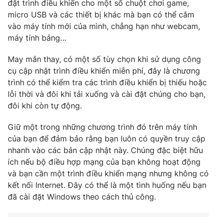
đặt trình điều khiển cho một số chuột chơi game,
micro USB và các thiết bị khác mà bạn có thể cắm
vào máy tính mới của mình, chẳng hạn như webcam,
máy tính bảng…
THỜI BÁO VTV
May mắn thay, có một số tùy chọn khi sử dụng công
cụ cập nhật trình điều khiển miễn phí, đây là chương
trình có thể kiểm tra các trình điều khiển bị thiếu hoặc
Theo dõi báo trên
lỗi thời và đôi khi tải xuống và cài đặt chúng cho bạn,
đôi khi còn tự động.
Cơ quan chủ quản:
Đài Truyền hình Việt Nam
Giữ một trong những chương trình đó trên máy tính
Cơ quan báo chí:
Thời báo VTV
của bạn để đảm bảo rằng bạn luôn có quyền truy cập
Giấy phép hoạt động báo in và báo điện tử số 483/GP-BTTTT
nhanh vào các bản cập nhật này. Chúng đặc biệt hữu
cấp ngày 29/12/2023
ích nếu bộ điều hợp mạng của bạn không hoạt động
Tổng Biên tập:
Vũ Thanh Thủy
và bạn cần một trình điều khiển mạng nhưng không có
kết nối Internet. Đây có thể là một tình huống nếu bạn
Phó Tổng Biên tập:
Nguyễn Thị Mỹ Hạnh, Phạm Quốc Thắng,
Nguyễn Trọng Ninh
đã cài đặt Windows theo cách thủ công.
Tổng đài VTV:
024.38 355 931 - 024.38 355 932