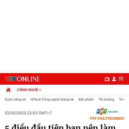
CÔNG NGHỆ
Chính trị
Cuộc sống số
HiTech Công nghệ tương lai
Sản phẩm
Thị trường
Tư vấn
Xã hội
Pháp luật
02/02/2023 22:03 GMT+7
Chuyên mục
Kinh tế
5 điều đầu tiên bạn nên làm
Thể thao