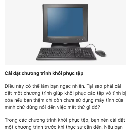
Ðiện thoại Thời báo VTV:
024.66 897 897
Email:
toasoan@vtv.vn
Liên hệ quảng cáo:
024-7300.7108
Cài đặt chương trình khôi phục tệp
Điều này có thể làm bạn ngạc nhiên. Tại sao phải cài
đặt một chương trình giúp khôi phục các tệp vô tình bị
xóa nếu bạn thậm chí còn chưa sử dụng máy tính của
® Cấm sao chép dưới mọi hình thức nếu không có sự chấp
mình chứ đừng nói đến việc mất thứ gì đó?
thuận bằng văn bản. Ghi rõ nguồn VTV.vn khi phát hành lại
thông tin từ website này.
Trong các chương trình khôi phục tệp, bạn nên cài đặt
một chương trình trước khi thực sự cần đến. Nếu bạn