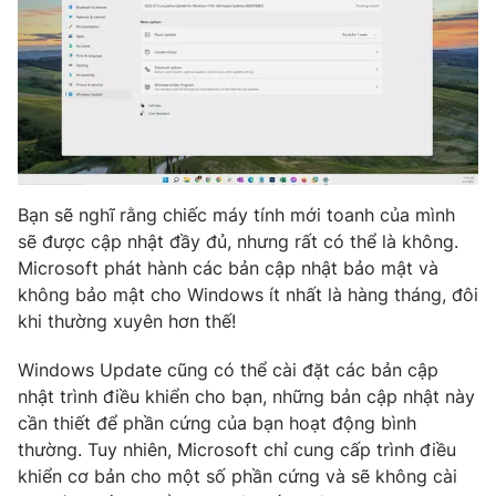
Photo
Infographic
Video
Shorts video
VTV Money
VTV Thể thao
Bạn sẽ nghĩ rằng chiếc máy tính mới toanh của mình
VTV Sức khoẻ
Bất động sản
sẽ được cập nhật đầy đủ, nhưng rất có thể là không.
Microsoft phát hành các bản cập nhật bảo mật và
Thị trường 24h
Tấm lòng Việt
không bảo mật cho Windows ít nhất là hàng tháng, đôi
khi thường xuyên hơn thế!
VTV4
Vươn mình bằng AI
Windows Update cũng có thể cài đặt các bản cập
nhật trình điều khiển cho bạn, những bản cập nhật này
VTV9
VTV8
cần thiết để phần cứng của bạn hoạt động bình
thường. Tuy nhiên, Microsoft chỉ cung cấp trình điều
khiển cơ bản cho một số phần cứng và sẽ không cài
Liên hệ tòa soạn
English