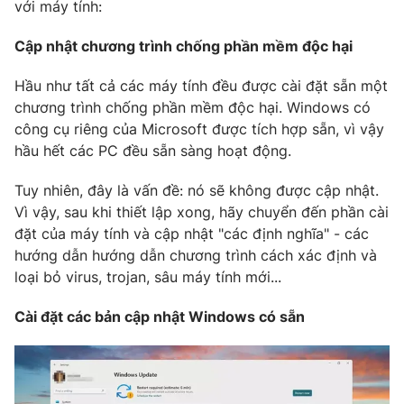
Phim VTV
với máy tính:
Giải trí
Hậu trường
Cập nhật chương trình chống phần mềm độc hại
Điện ảnh
Đời sống
Nhân vật
Hầu như tất cả các máy tính đều được cài đặt sẵn một
Âm nhạc
chương trình chống phần mềm độc hại. Windows có
Du lịch
Khán giả
Giáo dục
công cụ riêng của Microsoft được tích hợp sẵn, vì vậy
Sao
Làm đẹp
Giải sao mai
hầu hết các PC đều sẵn sàng hoạt động.
Tuyển sinh
Công nghệ
Chất lượng cuộc sống
Tuy nhiên, đây là vấn đề: nó sẽ không được cập nhật.
Học trực tuyến
Vì vậy, sau khi thiết lập xong, hãy chuyển đến phần cài
Hitech Công nghệ tương lai
Giao lưu trực tuyến
đặt của máy tính và cập nhật "các định nghĩa" - các
Sản phẩm
hướng dẫn hướng dẫn chương trình cách xác định và
loại bỏ virus, trojan, sâu máy tính mới...
Lịch phát sóng
Thị trường
Cài đặt các bản cập nhật Windows có sẵn
Tư vấn
Chuyên mục khác
Emagazine
Podcast