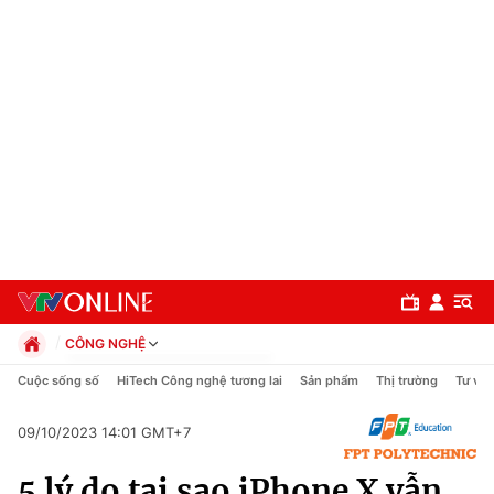
CÔNG NGHỆ
Chính trị
Cuộc sống số
HiTech Công nghệ tương lai
Sản phẩm
Thị trường
Tư vấn
Xã hội
Pháp luật
09/10/2023 14:01 GMT+7
Chuyên mục
Kinh tế
5 lý do tại sao iPhone X vẫn
Thể thao