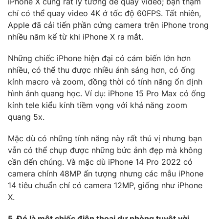
iPhone X cũng rất lý tưởng để quay video; bạn thậm
chí có thể quay video 4K ở tốc độ 60FPS. Tất nhiên,
Apple đã cải tiến phần cứng camera trên iPhone trong
nhiều năm kể từ khi iPhone X ra mắt.
Những chiếc iPhone hiện đại có cảm biến lớn hơn
nhiều, có thể thu được nhiều ánh sáng hơn, có ống
kính macro và zoom, đồng thời có tính năng ổn định
hình ảnh quang học. Ví dụ: iPhone 15 Pro Max có ống
kính tele kiểu kính tiềm vọng với khả năng zoom
quang 5x.
Mặc dù có những tính năng này rất thú vị nhưng bạn
vẫn có thể chụp được những bức ảnh đẹp mà không
cần đến chúng. Và mặc dù iPhone 14 Pro 2022 có
camera chính 48MP ấn tượng nhưng các mẫu iPhone
14 tiêu chuẩn chỉ có camera 12MP, giống như iPhone
X.
5. Đó là một chiếc điện thoại dự phòng tuyệt vời