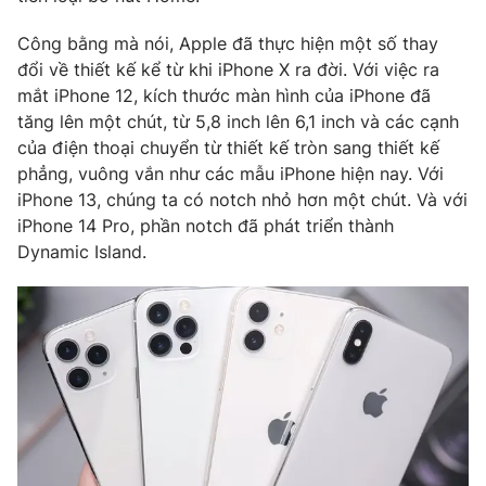
Email:
toasoan@vtv.vn
Liên hệ quảng cáo:
024-7300.7108
Công bằng mà nói, Apple đã thực hiện một số thay
đổi về thiết kế kể từ khi iPhone X ra đời. Với việc ra
mắt iPhone 12, kích thước màn hình của iPhone đã
tăng lên một chút, từ 5,8 inch lên 6,1 inch và các cạnh
của điện thoại chuyển từ thiết kế tròn sang thiết kế
phẳng, vuông vắn như các mẫu iPhone hiện nay. Với
iPhone 13, chúng ta có notch nhỏ hơn một chút. Và với
iPhone 14 Pro, phần notch đã phát triển thành
Dynamic Island.
® Cấm sao chép dưới mọi hình thức nếu không có sự chấp
thuận bằng văn bản. Ghi rõ nguồn VTV.vn khi phát hành lại
thông tin từ website này.