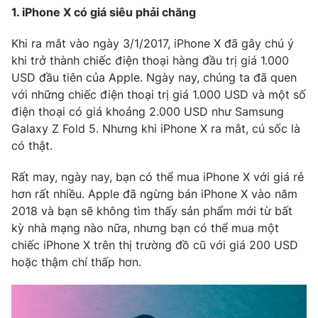
Phim VTV
1. iPhone X có giá siêu phải chăng
Giải trí
Hậu trường
Khi ra mắt vào ngày 3/1/2017, iPhone X đã gây chú ý
Điện ảnh
Đời sống
khi trở thành chiếc điện thoại hàng đầu trị giá 1.000
Nhân vật
Âm nhạc
USD đầu tiên của Apple. Ngày nay, chúng ta đã quen
Du lịch
Khán giả
với những chiếc điện thoại trị giá 1.000 USD và một số
Giáo dục
Sao
điện thoại có giá khoảng 2.000 USD như Samsung
Làm đẹp
Giải sao mai
Tuyển sinh
Galaxy Z Fold 5. Nhưng khi iPhone X ra mắt, cú sốc là
Công nghệ
Chất lượng cuộc sống
có thật.
Học trực tuyến
Hitech Công nghệ tương lai
Rất may, ngày nay, bạn có thể mua iPhone X với giá rẻ
Giao lưu trực tuyến
hơn rất nhiều. Apple đã ngừng bán iPhone X vào năm
Sản phẩm
2018 và bạn sẽ không tìm thấy sản phẩm mới từ bất
Lịch phát sóng
Thị trường
kỳ nhà mạng nào nữa, nhưng bạn có thể mua một
chiếc iPhone X trên thị trường đồ cũ với giá 200 USD
Tư vấn
hoặc thậm chí thấp hơn.
Chuyên mục khác
Emagazine
Podcast