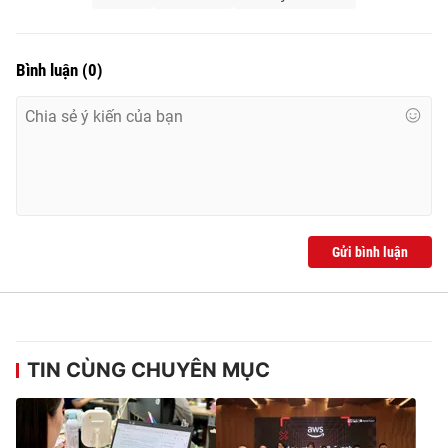
Bình luận
(
0
)
Gửi bình luận
TIN CÙNG CHUYÊN MỤC