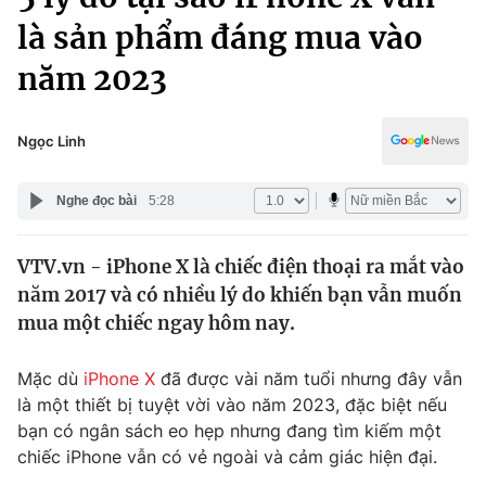
Chính trị
Truyền hình
là sản phẩm đáng mua vào
Văn hóa - Giải trí
Xã hội
năm 2023
Y tế
Đời sống
Pháp luật
Công nghệ
Ngọc Linh
Giáo dục
Y tế
Nghe đọc bài
5:28
Thế giới
VTV.vn - iPhone X là chiếc điện thoại ra mắt vào
năm 2017 và có nhiều lý do khiến bạn vẫn muốn
Tin tức
Kinh tế
mua một chiếc ngay hôm nay.
Thế giới đó đây
Tài chính
Mặc dù
iPhone X
đã được vài năm tuổi nhưng đây vẫn
Dữ liệu và đời sống
Câu chuyện quốc tế
là một thiết bị tuyệt vời vào năm 2023, đặc biệt nếu
Thị trường
bạn có ngân sách eo hẹp nhưng đang tìm kiếm một
Truyền hình
Góc doanh nghiệp
chiếc iPhone vẫn có vẻ ngoài và cảm giác hiện đại.