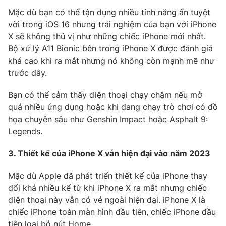
Mặc dù bạn có thể tận dụng nhiều tính năng ẩn tuyệt
vời trong iOS 16 nhưng trải nghiệm của bạn với iPhone
X sẽ không thú vị như những chiếc iPhone mới nhất.
Bộ xử lý A11 Bionic bên trong iPhone X được đánh giá
THỜI BÁO VTV
khá cao khi ra mắt nhưng nó không còn mạnh mẽ như
trước đây.
Theo dõi báo trên
Bạn có thể cảm thấy điện thoại chạy chậm nếu mở
quá nhiều ứng dụng hoặc khi đang chạy trò chơi có đồ
Cơ quan chủ quản:
Đài Truyền hình Việt Nam
họa chuyên sâu như Genshin Impact hoặc Asphalt 9:
Cơ quan báo chí:
Thời báo VTV
Legends.
Giấy phép hoạt động báo in và báo điện tử số 483/GP-BTTTT
cấp ngày 29/12/2023
3. Thiết kế của iPhone X vẫn hiện đại vào năm 2023
Tổng Biên tập:
Vũ Thanh Thủy
Phó Tổng Biên tập:
Mặc dù Apple đã phát triển thiết kế của iPhone thay
Nguyễn Thị Mỹ Hạnh, Phạm Quốc Thắng,
Nguyễn Trọng Ninh
đổi khá nhiều kể từ khi iPhone X ra mắt nhưng chiếc
Tổng đài VTV:
024.38 355 931 - 024.38 355 932
điện thoại này vẫn có vẻ ngoài hiện đại. iPhone X là
chiếc iPhone toàn màn hình đầu tiên, chiếc iPhone đầu
Ðiện thoại Thời báo VTV:
024.66 897 897
tiên loại bỏ nút Home.