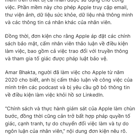
Phim VTV
Giải trí
việc. Phần mềm này cho phép Apple truy cập email,
Hậu trường
thư viện ảnh, dữ liệu sức khỏe, dữ liệu nhà thông minh
Điện ảnh
và các thông tin cá nhân khác của nhân viên.
Đời sống
Nhân vật
Âm nhạc
Đồng thời, đơn kiện cho rằng Apple áp đặt các chính
Du lịch
Khán giả
Giáo dục
sách bảo mật, cấm nhân viên thảo luận về điều kiện
Sao
Làm đẹp
làm việc, bao gồm cả việc trao đổi với truyền thông
Giải sao mai
Tuyển sinh
và tham gia tố giác được pháp luật bảo vệ.
Công nghệ
Chất lượng cuộc sống
Học trực tuyến
Amar Bhakta, người đã làm việc cho Apple từ năm
Hitech Công nghệ tương lai
Giao lưu trực tuyến
2020 cho biết, anh bị cấm thảo luận về công việc của
Sản phẩm
mình trên các podcast và bị yêu cầu gỡ bỏ thông tin
về điều kiện làm việc khỏi hồ sơ LinkedIn.
Lịch phát sóng
Thị trường
"Chính sách và thực hành giám sát của Apple làm chùn
Tư vấn
bước, đồng thời cũng cản trở bất hợp pháp quyền tố
Chuyên mục khác
giác, cạnh tranh, tự do chuyển đổi việc làm và tự do
ngôn luận của nhân viên," nội dung đơn kiện nêu rõ.
Emagazine
Podcast