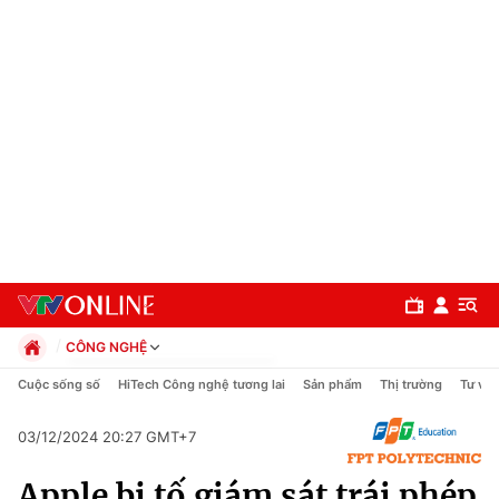
CÔNG NGHỆ
Chính trị
Cuộc sống số
HiTech Công nghệ tương lai
Sản phẩm
Thị trường
Tư vấn
Xã hội
Pháp luật
03/12/2024 20:27 GMT+7
Chuyên mục
Kinh tế
Apple bị tố giám sát trái phép
Thể thao