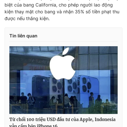
Ðiện thoại Thời báo VTV:
024.66 897 897
biệt của bang California, cho phép người lao động
Email:
toasoan@vtv.vn
kiện thay mặt cho bang và nhận 35% số tiền phạt thu
được nếu thắng kiện.
Liên hệ quảng cáo:
024-7300.7108
Tin liên quan
® Cấm sao chép dưới mọi hình thức nếu không có sự chấp
thuận bằng văn bản. Ghi rõ nguồn VTV.vn khi phát hành lại
thông tin từ website này.
Từ chối 100 triệu USD đầu tư của Apple, Indonesia
vẫn cấm bán iPhone 16