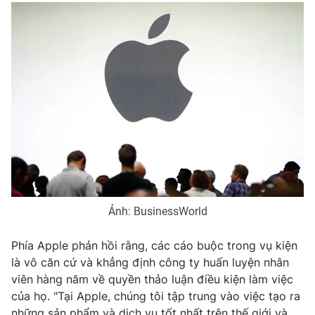
Photo
Infographic
Video
Shorts video
VTV Money
VTV Thể thao
VTV Sức khoẻ
Bất động sản
Thị trường 24h
Tấm lòng Việt
Ảnh: BusinessWorld
VTV4
Vươn mình bằng AI
Phía Apple phản hồi rằng, các cáo buộc trong vụ kiện
là vô căn cứ và khẳng định công ty huấn luyện nhân
VTV9
VTV8
viên hàng năm về quyền thảo luận điều kiện làm việc
của họ. "Tại Apple, chúng tôi tập trung vào việc tạo ra
Liên hệ tòa soạn
English
những sản phẩm và dịch vụ tốt nhất trên thế giới và