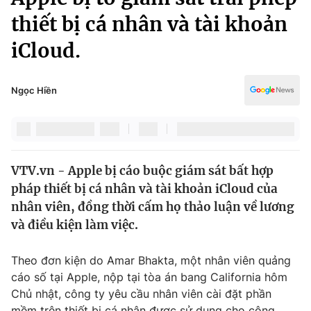
Chính trị
Truyền hình
thiết bị cá nhân và tài khoản
Văn hóa - Giải trí
Xã hội
iCloud.
Y tế
Đời sống
Pháp luật
Công nghệ
Ngọc Hiền
Giáo dục
Y tế
Thế giới
VTV.vn - Apple bị cáo buộc giám sát bất hợp
pháp thiết bị cá nhân và tài khoản iCloud của
Tin tức
Kinh tế
nhân viên, đồng thời cấm họ thảo luận về lương
Thế giới đó đây
và điều kiện làm việc.
Tài chính
Dữ liệu và đời sống
Câu chuyện quốc tế
Theo đơn kiện do Amar Bhakta, một nhân viên quảng
Thị trường
cáo số tại Apple, nộp tại tòa án bang California hôm
Truyền hình
Góc doanh nghiệp
Chủ nhật, công ty yêu cầu nhân viên cài đặt phần
mềm trên thiết bị cá nhân được sử dụng cho công