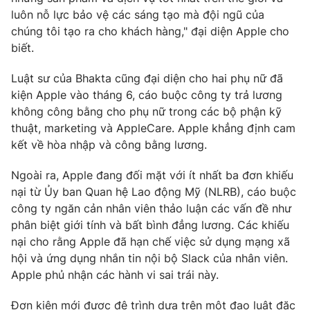
luôn nỗ lực bảo vệ các sáng tạo mà đội ngũ của
chúng tôi tạo ra cho khách hàng," đại diện Apple cho
biết.
THỜI BÁO VTV
Luật sư của Bhakta cũng đại diện cho hai phụ nữ đã
kiện Apple vào tháng 6, cáo buộc công ty trả lương
không công bằng cho phụ nữ trong các bộ phận kỹ
thuật, marketing và AppleCare. Apple khẳng định cam
Theo dõi báo trên
kết về hòa nhập và công bằng lương.
Cơ quan chủ quản:
Đài Truyền hình Việt Nam
Ngoài ra, Apple đang đối mặt với ít nhất ba đơn khiếu
nại từ Ủy ban Quan hệ Lao động Mỹ (NLRB), cáo buộc
Cơ quan báo chí:
Thời báo VTV
công ty ngăn cản nhân viên thảo luận các vấn đề như
Giấy phép hoạt động báo in và báo điện tử số 483/GP-BTTTT
phân biệt giới tính và bất bình đẳng lương. Các khiếu
cấp ngày 29/12/2023
nại cho rằng Apple đã hạn chế việc sử dụng mạng xã
Tổng Biên tập:
Vũ Thanh Thủy
hội và ứng dụng nhắn tin nội bộ Slack của nhân viên.
Phó Tổng Biên tập:
Nguyễn Thị Mỹ Hạnh, Phạm Quốc Thắng,
Apple phủ nhận các hành vi sai trái này.
Nguyễn Trọng Ninh
Tổng đài VTV:
024.38 355 931 - 024.38 355 932
Đơn kiện mới được đệ trình dựa trên một đạo luật đặc