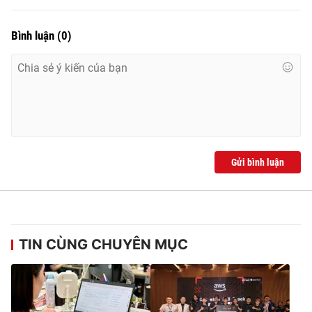
Bình luận
(
0
)
Gửi bình luận
TIN CÙNG CHUYÊN MỤC