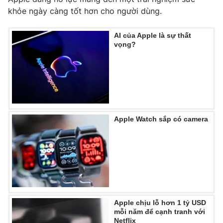
khỏe ngày càng tốt hơn cho người dùng.
AI của Apple là sự thất
vọng?
THỜI BÁO VTV
Theo dõi báo trên
Apple Watch sắp có camera
Cơ quan chủ quản:
Đài Truyền hình Việt Nam
Cơ quan báo chí:
Thời báo VTV
Giấy phép hoạt động báo in và báo điện tử số 483/GP-BTTTT
cấp ngày 29/12/2023
Tổng Biên tập:
Vũ Thanh Thủy
Phó Tổng Biên tập:
Nguyễn Thị Mỹ Hạnh, Phạm Quốc Thắng,
Nguyễn Trọng Ninh
Apple chịu lỗ hơn 1 tỷ USD
mỗi năm để cạnh tranh với
Tổng đài VTV:
024.38 355 931 - 024.38 355 932
Netflix