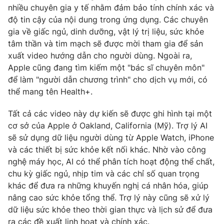
Phim VTV
nhiều chuyên gia y tế nhằm đảm bảo tính chính xác và
Giải trí
độ tin cậy của nội dung trong ứng dụng. Các chuyên
Hậu trường
gia về giấc ngủ, dinh dưỡng, vật lý trị liệu, sức khỏe
Điện ảnh
Đời sống
Nhân vật
tâm thần và tim mạch sẽ được mời tham gia để sản
Âm nhạc
xuất video hướng dẫn cho người dùng. Ngoài ra,
Du lịch
Khán giả
Apple cũng đang tìm kiếm một "bác sĩ chuyên môn"
Giáo dục
Sao
để làm "người dẫn chương trình" cho dịch vụ mới, có
Làm đẹp
Giải sao mai
Tuyển sinh
thể mang tên Health+.
Công nghệ
Chất lượng cuộc sống
Học trực tuyến
Tất cả các video này dự kiến sẽ được ghi hình tại một
Hitech Công nghệ tương lai
cơ sở của Apple ở Oakland, California (Mỹ). Trợ lý AI
Giao lưu trực tuyến
sẽ sử dụng dữ liệu người dùng từ Apple Watch, iPhone
Sản phẩm
và các thiết bị sức khỏe kết nối khác. Nhờ vào công
Lịch phát sóng
Thị trường
nghệ máy học, AI có thể phân tích hoạt động thể chất,
chu kỳ giấc ngủ, nhịp tim và các chỉ số quan trọng
Tư vấn
khác để đưa ra những khuyến nghị cá nhân hóa, giúp
Chuyên mục khác
nâng cao sức khỏe tổng thể. Trợ lý này cũng sẽ xử lý
dữ liệu sức khỏe theo thời gian thực và lịch sử để đưa
Emagazine
Podcast
ra các đề xuất linh hoạt và chính xác.