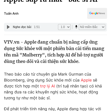
Chính trị
Truyền hình
Văn hóa - Giải trí
Tuấn Anh
Xã hội
Y tế
Đời sống
Nghe đọc bài
1:51
Pháp luật
Công nghệ
Giáo dục
VTV.vn - Apple đang chuẩn bị nâng cấp ứng
Y tế
dụng Sức khỏe với một phiên bản cải tiến mang
tên mã "Mulberry", tích hợp AI để hỗ trợ người
Thế giới
dùng theo dõi và cải thiện sức khỏe.
Tin tức
Kinh tế
Theo báo cáo từ chuyên gia Mark Gurman của
Thế giới đó đây
Bloomberg, ứng dụng Sức khỏe mới của
Apple
sẽ
Tài chính
được tích hợp một
trợ lý AI
(trí tuệ nhân tạo) có khả
Dữ liệu và đời sống
Câu chuyện quốc tế
năng đưa ra các khuyến nghị sức khỏe, hoạt động
Thị trường
tương tự như một bác sĩ.
Truyền hình
Góc doanh nghiệp
Để phát triển tính năng này, Apple đang hợp tác với