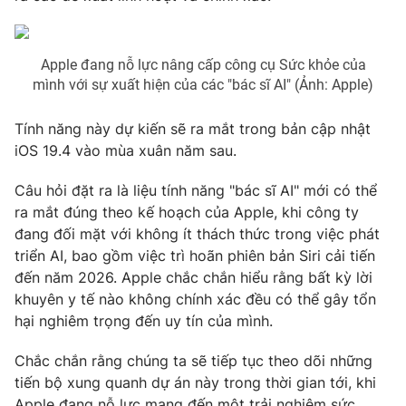
Photo
Infographic
Apple đang nỗ lực nâng cấp công cụ Sức khỏe của
Video
Shorts video
mình với sự xuất hiện của các "bác sĩ AI" (Ảnh: Apple)
Tính năng này dự kiến sẽ ra mắt trong bản cập nhật
VTV Money
VTV Thể thao
iOS 19.4 vào mùa xuân năm sau.
VTV Sức khoẻ
Bất động sản
Câu hỏi đặt ra là liệu tính năng "bác sĩ AI" mới có thể
ra mắt đúng theo kế hoạch của Apple, khi công ty
đang đối mặt với không ít thách thức trong việc phát
Thị trường 24h
Tấm lòng Việt
triển AI, bao gồm việc trì hoãn phiên bản Siri cải tiến
đến năm 2026. Apple chắc chắn hiểu rằng bất kỳ lời
VTV4
Vươn mình bằng AI
khuyên y tế nào không chính xác đều có thể gây tổn
hại nghiêm trọng đến uy tín của mình.
VTV9
VTV8
Chắc chắn rằng chúng ta sẽ tiếp tục theo dõi những
tiến bộ xung quanh dự án này trong thời gian tới, khi
Liên hệ tòa soạn
English
Apple đang nỗ lực mang đến một trải nghiệm sức