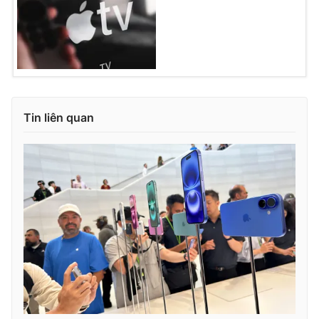
Ðiện thoại Thời báo VTV:
024.66 897 897
Email:
toasoan@vtv.vn
Liên hệ quảng cáo:
024-7300.7108
Tin liên quan
® Cấm sao chép dưới mọi hình thức nếu không có sự chấp
thuận bằng văn bản. Ghi rõ nguồn VTV.vn khi phát hành lại
thông tin từ website này.