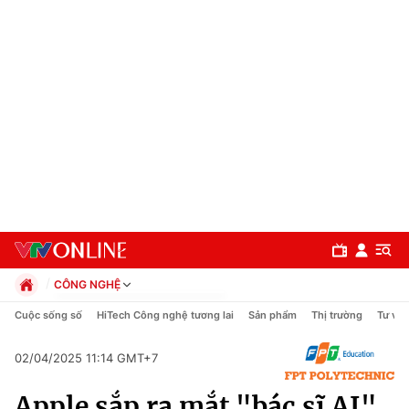
CÔNG NGHỆ
Chính trị
Cuộc sống số
HiTech Công nghệ tương lai
Sản phẩm
Thị trường
Tư vấn
Xã hội
Pháp luật
02/04/2025 11:14 GMT+7
Chuyên mục
Kinh tế
Apple sắp ra mắt "bác sĩ AI"
Thể thao