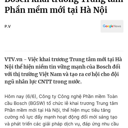
Chính trị
Truyền hình
Phần mềm mới tại Hà Nội
Văn hóa - Giải trí
Xã hội
Y tế
P.V
Đời sống
Pháp luật
Công nghệ
Giáo dục
Y tế
VTV.vn - Việc khai trương Trung tâm mới tại Hà
Nội thể hiện niềm tin vững mạnh của Bosch đối
Thế giới
với thị trường Việt Nam và tạo ra cơ hội cho đội
Tin tức
ngũ nhân lực CNTT trong nước.
Kinh tế
Thế giới đó đây
Hôm nay (6/6), Công ty Công nghệ Phần mềm Toàn
Tài chính
Dữ liệu và đời sống
Câu chuyện quốc tế
cầu Bosch (BGSW) tổ chức lễ khai trương Trung tâm
Thị trường
Phần mềm mới tại Hà Nội, thể hiện mục tiêu tăng
cường nỗ lực đẩy mạnh hoạt động đổi mới sáng tạo
Truyền hình
Góc doanh nghiệp
và phát triển các giải pháp dịch vụ, đáp ứng nhu cầu