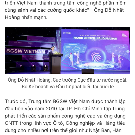
triển Việt Nam thành trung tâm công nghệ phần mềm
cùng sánh vai các cường quốc khác" - Ông Đỗ Nhất
Hoàng nhấn mạnh.
THỜI BÁO VTV
Theo dõi báo trên
Cơ quan chủ quản:
Đài Truyền hình Việt Nam
Ông Đỗ Nhất Hoàng, Cục trưởng Cục đầu tư nước ngoài,
Cơ quan báo chí:
Thời báo VTV
Bộ Kế hoạch và Đầu tư phát biểu tại buổi lễ
Giấy phép hoạt động báo in và báo điện tử số 483/GP-BTTTT
cấp ngày 29/12/2023
Trước đó, Trung tâm BGSW Việt Nam được thành lập
Tổng Biên tập:
Vũ Thanh Thủy
đầu tiên vào năm 2010 tại TP. Hồ Chí Minh tập trung
phát triển các sản phẩm công nghệ cao và ứng dụng
Phó Tổng Biên tập:
Nguyễn Thị Mỹ Hạnh, Phạm Quốc Thắng,
Nguyễn Trọng Ninh
CNTT trong lĩnh vực Ô tô, Công nghiệp và Hàng tiêu
dùng cho nhiều nơi trên thế giới như Nhật Bản, Hàn
Tổng đài VTV:
024.38 355 931 - 024.38 355 932