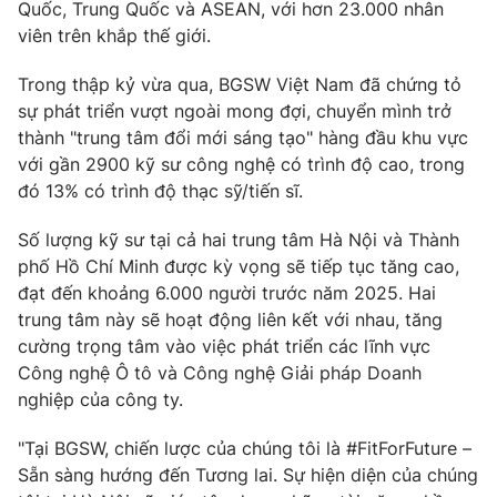
Quốc, Trung Quốc và ASEAN, với hơn 23.000 nhân
Ðiện thoại Thời báo VTV:
024.66 897 897
viên trên khắp thế giới.
Email:
toasoan@vtv.vn
Liên hệ quảng cáo:
024-7300.7108
Trong thập kỷ vừa qua, BGSW Việt Nam đã chứng tỏ ​​
sự phát triển vượt ngoài mong đợi, chuyển mình trở
thành "trung tâm đổi mới sáng tạo" hàng đầu khu vực
với gần 2900 kỹ sư công nghệ có trình độ cao, trong
đó 13% có trình độ thạc sỹ/tiến sĩ.
Số lượng kỹ sư tại cả hai trung tâm Hà Nội và Thành
phố Hồ Chí Minh được kỳ vọng ​​sẽ tiếp tục tăng cao,
đạt đến khoảng 6.000 người trước năm 2025. Hai
trung tâm này sẽ hoạt động liên kết với nhau, tăng
cường trọng tâm vào việc phát triển các lĩnh vực
Công nghệ Ô tô và Công nghệ Giải pháp Doanh
® Cấm sao chép dưới mọi hình thức nếu không có sự chấp
nghiệp của công ty.
thuận bằng văn bản. Ghi rõ nguồn VTV.vn khi phát hành lại
thông tin từ website này.
"Tại BGSW, chiến lược của chúng tôi là #FitForFuture –
Sẵn sàng hướng đến Tương lai. Sự hiện diện của chúng