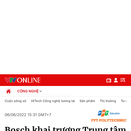
CÔNG NGHỆ
Chính trị
Cuộc sống số
HiTech Công nghệ tương lai
Sản phẩm
Thị trường
Tư vấn
Xã hội
Pháp luật
06/06/2022 15:31 GMT+7
Chuyên mục
Kinh tế
Bosch khai trương Trung tâm
Thể thao