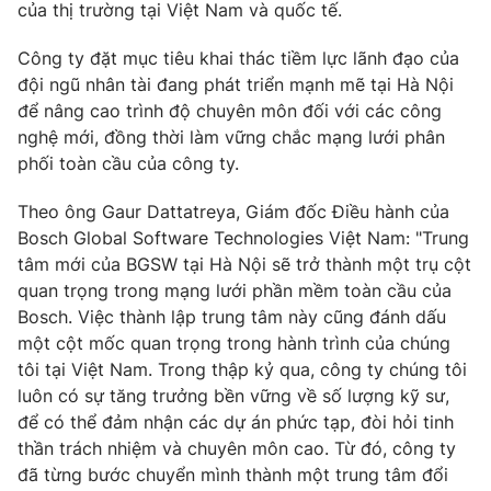
Phim VTV
của thị trường tại Việt Nam và quốc tế.
Giải trí
Hậu trường
Công ty đặt mục tiêu khai thác tiềm lực lãnh đạo của
Điện ảnh
đội ngũ nhân tài đang phát triển mạnh mẽ tại Hà Nội
Đời sống
Nhân vật
để nâng cao trình độ chuyên môn đối với các công
Âm nhạc
Du lịch
nghệ mới, đồng thời làm vững chắc mạng lưới phân
Khán giả
Giáo dục
Sao
phối toàn cầu của công ty.
Làm đẹp
Giải sao mai
Tuyển sinh
Theo ông Gaur Dattatreya, Giám đốc Điều hành của
Công nghệ
Chất lượng cuộc sống
Bosch Global Software Technologies Việt Nam: "Trung
Học trực tuyến
Hitech Công nghệ tương lai
tâm mới của BGSW tại Hà Nội sẽ trở thành một trụ cột
Giao lưu trực tuyến
quan trọng trong mạng lưới phần mềm toàn cầu của
Sản phẩm
Bosch. Việc thành lập trung tâm này cũng đánh dấu
Lịch phát sóng
một cột mốc quan trọng trong hành trình của chúng
Thị trường
tôi tại Việt Nam. Trong thập kỷ qua, công ty chúng tôi
Tư vấn
luôn có sự tăng trưởng bền vững về số lượng kỹ sư,
để có thể đảm nhận các dự án phức tạp, đòi hỏi tinh
Chuyên mục khác
thần trách nhiệm và chuyên môn cao. Từ đó, công ty
Emagazine
Podcast
đã từng bước chuyển mình thành một trung tâm đổi