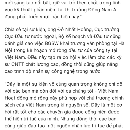
mới sáng tạo nổi bật, giữ vai trò then chốt trong lĩnh
Photo
Infographic
vực kỹ thuật phần mềm tại thị trường Đông Nam Á
đang phát triển vượt bậc hiện nay."
Video
Shorts video
Chia sẻ tại sự kiện, ông Đỗ Nhất Hoàng, Cục trưởng
Cục Đầu tư nước ngoài, Bộ Kế hoạch và Đầu tư cũng
VTV Money
VTV Thể thao
đánh giá cao việc BGSW khai trương văn phòng tại Hà
Nội trong kế hoạch mở rộng đầu tư của công ty tại
Việt Nam. Điều này tạo ra cơ hội việc làm cho các kỹ
VTV Sức khoẻ
Bất động sản
sư CNTT chất lượng cao, đồng thời cũng giúp nâng
cao trình độ nhân sự công nghệ trong nước.
Thị trường 24h
Tấm lòng Việt
"Đây là một sự kiện vô cùng quan trọng không chỉ đối
với các bạn mà còn đối với cả chúng tôi - Việt Nam.
VTV4
Vươn mình bằng AI
Hoạt động mở rộng này phù hợp với chủ trương chính
sách của Việt Nam trong kỉ nguyên số. Đây là một cơ
VTV9
VTV8
hội rất tốt cho các chuyên gia được cống hiến được
thể hiện trí tuệ của mình. Nhưng đồng thời các bạn
cũng giúp đào tạo một nguồn nhân lực trí tuệ để phát
Liên hệ tòa soạn
English