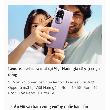
THỜI BÁO VTV
Theo dõi báo trên
Cơ quan chủ quản:
Đài Truyền hình Việt Nam
Reno 10 series ra mắt tại Việt Nam, giá từ 9,9 triệu
Cơ quan báo chí:
Thời báo VTV
đồng
Giấy phép hoạt động báo in và báo điện tử số 483/GP-BTTTT
cấp ngày 29/12/2023
VTV.vn - 3 phiên bản của Reno 10 series mới được
Tổng Biên tập:
Vũ Thanh Thủy
Oppo ra mắt tại Việt Nam gồm: Reno 10 5G, Reno 10
Pro 5G và Reno 10 Pro+ 5G.
Phó Tổng Biên tập:
Nguyễn Thị Mỹ Hạnh, Phạm Quốc Thắng,
Nguyễn Trọng Ninh
Tổng đài VTV:
024.38 355 931 - 024.38 355 932
Ấn Độ và tham vọng cường quốc bán dẫn