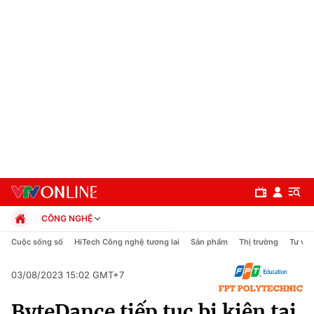
CÔNG NGHỆ
Chính trị
Cuộc sống số
HiTech Công nghệ tương lai
Sản phẩm
Thị trường
Tư vấn
Xã hội
Pháp luật
03/08/2023 15:02 GMT+7
Chuyên mục
Kinh tế
ByteDance tiếp tục bị kiện tại
Thể thao