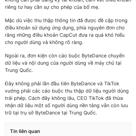
riêng tư hay cần sự cho phép của bố mẹ.
Photo
Infographic
Mặc dù việc thu thập thông tin đã được đề cập trong
Video
Shorts video
điều khoản sử dụng ứng dụng, phía nguyên đơn cho
rằng những điều khoản CapCut đưa ra quá khó hiểu
cho người dùng và không rõ ràng.
VTV Money
VTV Thể thao
Ngoài ra, đơn kiện còn cáo buộc ByteDance chuyển
VTV Sức khoẻ
Bất động sản
dữ liệu và nội dung của người dùng về máy chủ tại
Trung Quốc.
Thị trường 24h
Tấm lòng Việt
Đây không phải lần đầu tiên ByteDance và TikTok
vướng phải các cáo buộc thu thập dữ liệu người dùng
VTV4
Vươn mình bằng AI
trái phép. Cách đây không lâu, CEO TikTok đã thừa
nhận dữ liệu một số người dùng nền tảng vẫn còn lưu
trữ tại trụ sở ByteDance tại Trung Quốc.
VTV9
VTV8
Tin liên quan
Liên hệ tòa soạn
English