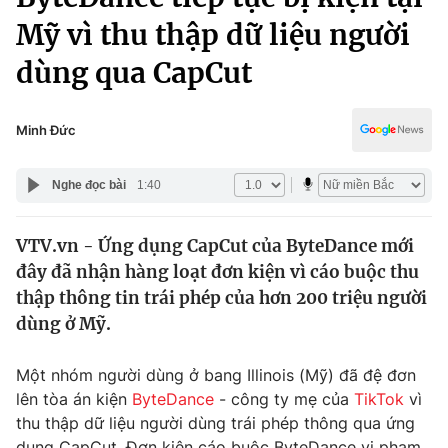
Chính trị
Truyền hình
Mỹ vì thu thập dữ liệu người
Văn hóa - Giải trí
Xã hội
dùng qua CapCut
Y tế
Đời sống
Pháp luật
Công nghệ
Minh Đức
Giáo dục
Y tế
Nghe đọc bài
1:40
Thế giới
VTV.vn - Ứng dụng CapCut của ByteDance mới
đây đã nhận hàng loạt đơn kiện vì cáo buộc thu
Tin tức
Kinh tế
thập thông tin trái phép của hơn 200 triệu người
Thế giới đó đây
dùng ở Mỹ.
Tài chính
Dữ liệu và đời sống
Câu chuyện quốc tế
Một nhóm người dùng ở bang Illinois (Mỹ) đã đệ đơn
Thị trường
lên tòa án kiện
ByteDance
- công ty mẹ của
TikTok
vì
Truyền hình
Góc doanh nghiệp
thu thập dữ liệu người dùng trái phép thông qua ứng
dụng CapCut. Đơn kiện cáo buộc ByteDance vi phạm