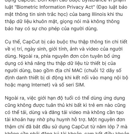
Phim VTV
Giải trí
luật "Biometric Information Privacy Act" (Đạo luật bảo
Hậu trường
mật thông tin sinh trắc học) của bang Illinois khi
thu
Điện ảnh
thập dữ liệu khuôn mặt, giọng nói mà không thông
Đời sống
Nhân vật
báo hay có sự cho phép của người dùng.
Âm nhạc
Du lịch
Khán giả
Giáo dục
Cụ thể, CapCut bị cáo buộc thu thập thông tin chi tiết
Sao
Làm đẹp
về vị trí, ngày sinh, giới tính, ảnh và video của người
Giải sao mai
Tuyển sinh
dùng. Ngoài ra, phía nguyên đơn còn tuyên bố ứng
Công nghệ
Chất lượng cuộc sống
dụng có khả năng thu thập dữ liệu từ thiết bị của
Học trực tuyến
người dùng, bao gồm địa chỉ MAC (chuỗi 12 dãy số
Hitech Công nghệ tương lai
Giao lưu trực tuyến
định danh thiết bị di động khi kết nối vào mạng nội bộ
Sản phẩm
hoặc mạng Internet) và số seri SIM.
Lịch phát sóng
Thị trường
Ngoài ra, việc giới hạn độ tuổi có thể dùng ứng dụng
cũng không được tuân thủ khi bất kì trẻ em nào cũng
Tư vấn
có thể tải, dùng và đăng tải video mà không cần tạo
Chuyên mục khác
tài khoản hay nhờ phụ huynh hỗ trợ. Một nguyên đơn
Emagazine
Podcast
thậm chí đã bắt đầu sử dụng CapCut từ năm lớp 7 mà
không cần phải đăng ký tài khoản, cam kết điều khoản