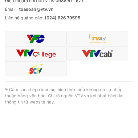
Ðiện thoại Thời báo VTV:
0988 671 671
Email:
toasoan@vtv.vn
Liên hệ quảng cáo:
(024) 626 79595
® Cấm sao chép dưới mọi hình thức nếu không có sự chấp
thuận bằng văn bản. Ghi rõ nguồn VTV.vn khi phát hành lại
thông tin từ website này.