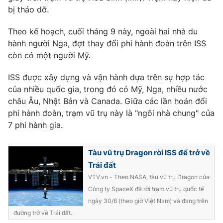
bị tháo dỡ.
Photo
Infographic
Theo kế hoạch, cuối tháng 9 này, ngoài hai nhà du
hành người Nga, đợt thay đổi phi hành đoàn trên ISS
Video
Shorts video
còn có một người Mỹ.
VTV Money
VTV Thể thao
ISS được xây dựng và vận hành dựa trên sự hợp tác
của nhiều quốc gia, trong đó có Mỹ, Nga, nhiều nước
châu Âu, Nhật Bản và Canada. Giữa các lần hoán đổi
VTV Sức khoẻ
Bất động sản
phi hành đoàn, trạm vũ trụ này là "ngôi nhà chung" của
7 phi hành gia.
Thị trường 24h
Tấm lòng Việt
Tàu vũ trụ Dragon rời ISS để trở về
VTV4
Vươn mình bằng AI
Trái đất
VTV.vn - Theo NASA, tàu vũ trụ Dragon của
VTV9
VTV8
Công ty SpaceX đã rời trạm vũ trụ quốc tế
ngày 30/6 (theo giờ Việt Nam) và đang trên
đường trở về Trái đất.
Liên hệ tòa soạn
English