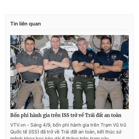
Tin liên quan
THỜI BÁO VTV
Theo dõi báo trên
Cơ quan chủ quản:
Đài Truyền hình Việt Nam
Cơ quan báo chí:
Thời báo VTV
Giấy phép hoạt động báo in và báo điện tử số 483/GP-BTTTT
cấp ngày 29/12/2023
Tổng Biên tập:
Vũ Thanh Thủy
Bốn phi hành gia trên ISS trở về Trái đất an toàn
Phó Tổng Biên tập:
Nguyễn Thị Mỹ Hạnh, Phạm Quốc Thắng,
VTV.vn - Sáng 4/9, bốn phi hành gia trên Trạm Vũ trũ
Nguyễn Trọng Ninh
Quốc tế (ISS) đã trở về Trái đất an toàn, kết thúc sứ
Tổng đài VTV:
024.38 355 931 - 024.38 355 932
mệnh khoa học kéo dài 6 tháng trên trạm này.