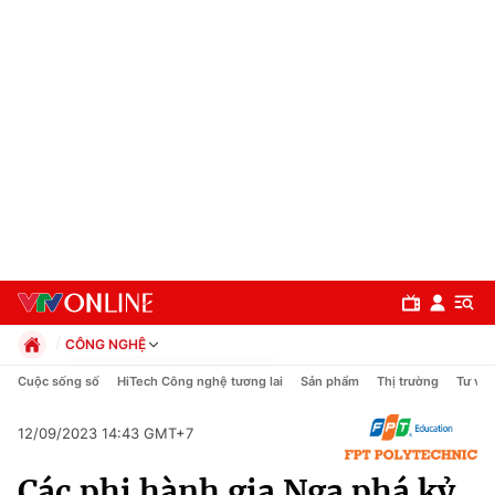
CÔNG NGHỆ
Chính trị
Cuộc sống số
HiTech Công nghệ tương lai
Sản phẩm
Thị trường
Tư vấn
Xã hội
Pháp luật
12/09/2023 14:43 GMT+7
Chuyên mục
Kinh tế
Các phi hành gia Nga phá kỷ
Thể thao