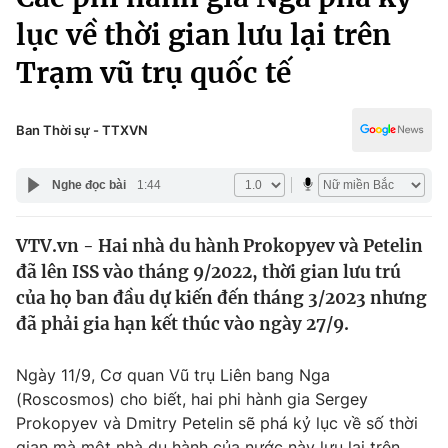
Chính trị
Truyền hình
lục về thời gian lưu lại trên
Văn hóa - Giải trí
Xã hội
Trạm vũ trụ quốc tế
Y tế
Đời sống
Pháp luật
Công nghệ
Ban Thời sự - TTXVN
Giáo dục
Y tế
Nghe đọc bài
1:44
Thế giới
VTV.vn - Hai nhà du hành Prokopyev và Petelin
đã lên ISS vào tháng 9/2022, thời gian lưu trú
Tin tức
Kinh tế
của họ ban đầu dự kiến đến tháng 3/2023 nhưng
Thế giới đó đây
đã phải gia hạn kết thúc vào ngày 27/9.
Tài chính
Dữ liệu và đời sống
Câu chuyện quốc tế
Ngày 11/9, Cơ quan Vũ trụ Liên bang Nga
Thị trường
(Roscosmos) cho biết, hai phi hành gia Sergey
Truyền hình
Góc doanh nghiệp
Prokopyev và Dmitry Petelin sẽ phá kỷ lục về số thời
gian mà một nhà du hành của nước này lưu lại trên