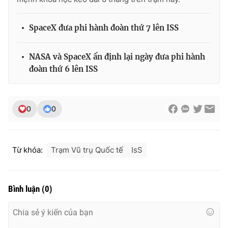
Ðiện thoại Thời báo VTV:
024.66 897 897
Email:
toasoan@vtv.vn
SpaceX đưa phi hành đoàn thứ 7 lên ISS
Liên hệ quảng cáo:
024-7300.7108
NASA và SpaceX ấn định lại ngày đưa phi hành
đoàn thứ 6 lên ISS
0
0
Từ khóa:
Trạm Vũ trụ Quốc tế
IsS
® Cấm sao chép dưới mọi hình thức nếu không có sự chấp
thuận bằng văn bản. Ghi rõ nguồn VTV.vn khi phát hành lại
Bình luận
(
0
)
thông tin từ website này.