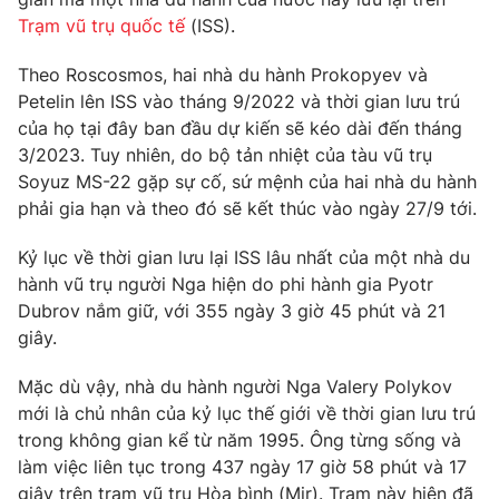
Phim VTV
Giải trí
Trạm vũ trụ quốc tế
(ISS).
Hậu trường
Điện ảnh
Theo Roscosmos, hai nhà du hành Prokopyev và
Đời sống
Nhân vật
Petelin lên ISS vào tháng 9/2022 và thời gian lưu trú
Âm nhạc
của họ tại đây ban đầu dự kiến sẽ kéo dài đến tháng
Du lịch
Khán giả
Giáo dục
3/2023. Tuy nhiên, do bộ tản nhiệt của tàu vũ trụ
Sao
Làm đẹp
Soyuz MS-22 gặp sự cố, sứ mệnh của hai nhà du hành
Giải sao mai
Tuyển sinh
phải gia hạn và theo đó sẽ kết thúc vào ngày 27/9 tới.
Công nghệ
Chất lượng cuộc sống
Học trực tuyến
Kỷ lục về thời gian lưu lại ISS lâu nhất của một nhà du
Hitech Công nghệ tương lai
Giao lưu trực tuyến
hành vũ trụ người Nga hiện do phi hành gia Pyotr
Sản phẩm
Dubrov nắm giữ, với 355 ngày 3 giờ 45 phút và 21
giây.
Lịch phát sóng
Thị trường
Mặc dù vậy, nhà du hành người Nga Valery Polykov
Tư vấn
mới là chủ nhân của kỷ lục thế giới về thời gian lưu trú
Chuyên mục khác
trong không gian kể từ năm 1995. Ông từng sống và
làm việc liên tục trong 437 ngày 17 giờ 58 phút và 17
Emagazine
Podcast
giây trên trạm vũ trụ Hòa bình (Mir). Trạm này hiện đã