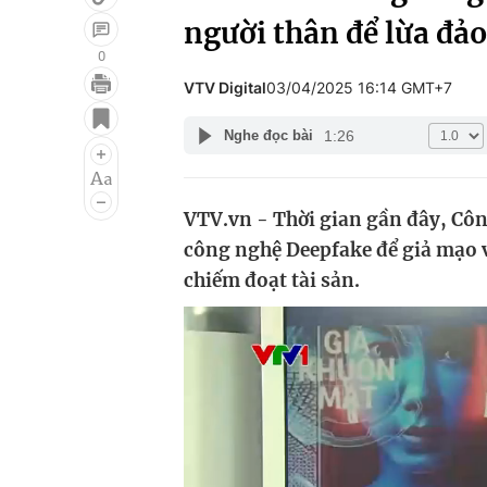
người thân để lừa đảo
0
VTV Digital
03/04/2025 16:14 GMT+7
Giải trí
Đời sống
1:26
Nghe đọc bài
Điện ảnh
Du lịch
Âm nhạc
Làm đẹp
VTV.vn - Thời gian gần đây, Côn
Sao
Chất lượng cuộc sốn
công nghệ Deepfake để giả mạo v
chiếm đoạt tài sản.