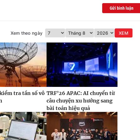
Gửi bình luận
Xem theo ngày
XEM
kiểm tra tần số vô
TRF’26 APAC: AI chuyển từ
n
câu chuyện xu hướng sang
bài toán hiệu quả