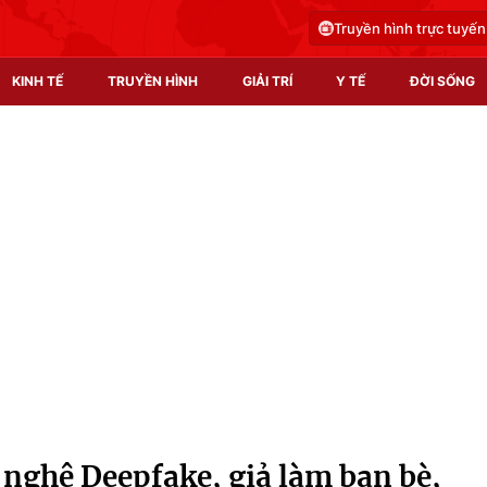
Truyền hình trực tuyến
KINH TẾ
TRUYỀN HÌNH
GIẢI TRÍ
Y TẾ
ĐỜI SỐNG
Pháp luật
Y tế
Truyền hình
Multimedia
Phim VTV
Video
Hậu trường
Shorts video
Nhân vật
Podcast
Khán giả
EMagazine
Giải sao mai
Photo
nghệ Deepfake, giả làm bạn bè,
Infographic