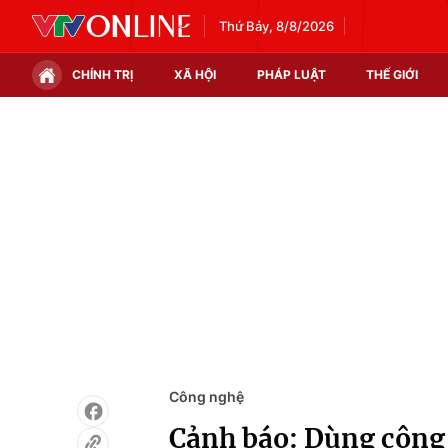
Thứ Bảy, 8/8/2026
CHÍNH TRỊ
XÃ HỘI
PHÁP LUẬT
THẾ GIỚI
Chính trị
Xã hội
Thế giới
Kinh tế
Tin tức
Tài chính
Thế giới đó đây
Thị trường
Câu chuyện quốc tế
Góc doanh nghiệp
Dữ liệu và đời sống
Công nghệ
Cảnh báo: Dùng công 