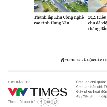
Thành lập Khu Công nghệ
13,4 triệu
cao tỉnh Hưng Yên
chủ đề vi
tháng đầ
CHÍNH TRỊ
XÃ HỘI
PHÁP L
Cơ quan chủ quản:
THỜI BÁO VTV
Cơ quan báo chí:
T
Giấy phép hoạt độn
483/GP-BTTTT cấp
Theo dõi báo trên