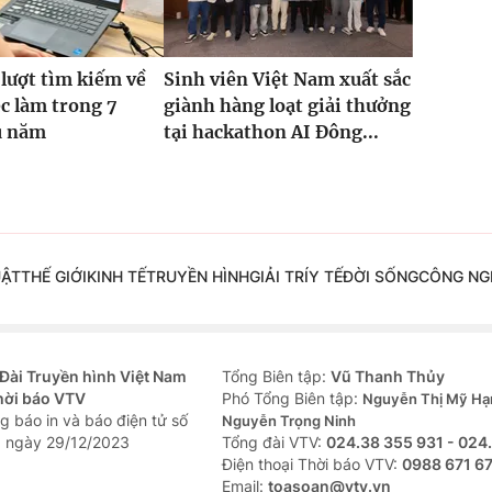
 lượt tìm kiếm về
Sinh viên Việt Nam xuất sắc
ệc làm trong 7
giành hàng loạt giải thưởng
u năm
tại hackathon AI Đông...
UẬT
THẾ GIỚI
KINH TẾ
TRUYỀN HÌNH
GIẢI TRÍ
Y TẾ
ĐỜI SỐNG
CÔNG NG
Đài Truyền hình Việt Nam
Tổng Biên tập:
Vũ Thanh Thủy
hời báo VTV
Phó Tổng Biên tập:
Nguyễn Thị Mỹ Hạ
g báo in và báo điện tử số
Nguyễn Trọng Ninh
 ngày 29/12/2023
Tổng đài VTV:
024.38 355 931 - 024
Ðiện thoại Thời báo VTV:
0988 671 6
Email:
toasoan@vtv.vn