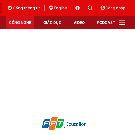
Cổng thông tin
English
Đăng nhập
CÔNG NGHỆ
GIÁO DỤC
VIDEO
PODCAST
VTV Money
VTV Thể thao
VTV Sức khoẻ
Bất động sản
Thị trường 24h
Tấm lòng Việt
Vươn mình bằng AI
VTV4
VTV8
VTV9
Lịch phát sóng
Giao lưu trực tuyến
Sự kiện