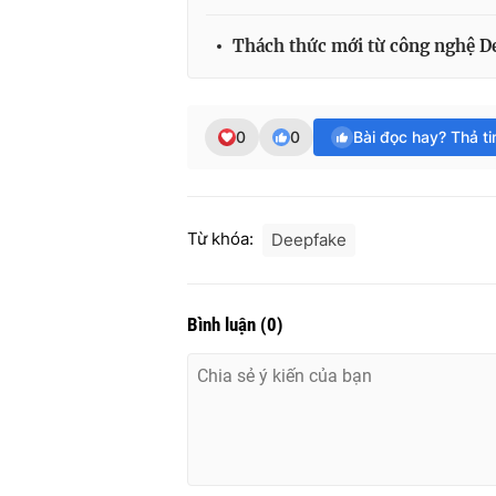
Thách thức mới từ công nghệ De
0
0
Bài đọc hay? Thả t
Từ khóa:
Deepfake
Bình luận
(
0
)