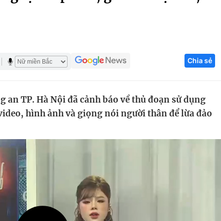
Góc ảnh
Giáo dục
Công nghệ
Chia sẻ
Tuyển sinh
Hitech Công ng
Học trực tuyến
Sản phẩm
g an TP. Hà Nội đã cảnh báo về thủ đoạn sử dụng
g
Thị trường
ideo, hình ảnh và giọng nói người thân để lừa đảo
Tư vấn