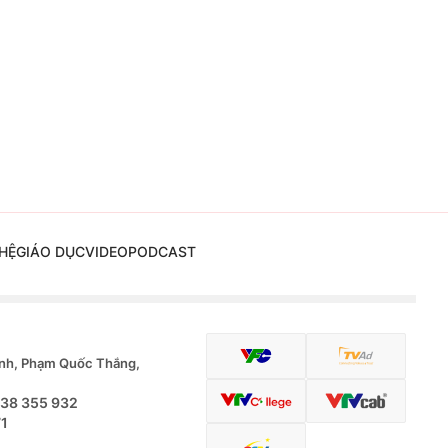
HỆ
GIÁO DỤC
VIDEO
PODCAST
nh, Phạm Quốc Thắng,
.38 355 932
71