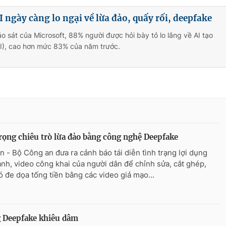
 ngày càng lo ngại về lừa đảo, quấy rối, deepfake
o sát của Microsoft, 88% người được hỏi bày tỏ lo lắng về AI tạo
AI), cao hơn mức 83% của năm trước.
rọng chiêu trò lừa đảo bằng công nghệ Deepfake
n - Bộ Công an đưa ra cảnh báo tái diễn tình trạng lợi dụng
ảnh, video công khai của người dân để chỉnh sửa, cắt ghép,
ó đe dọa tống tiền bằng các video giả mạo...
 Deepfake khiêu dâm