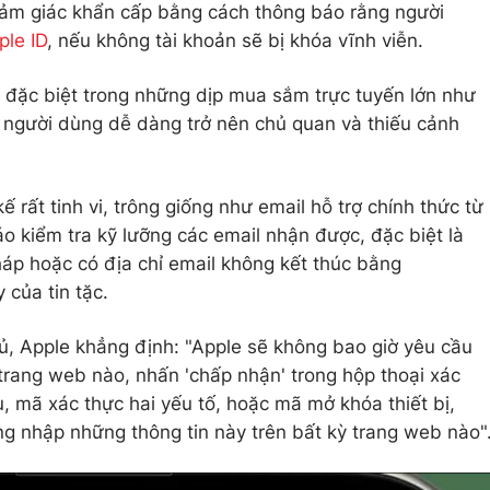
 cảm giác khẩn cấp bằng cách thông báo rằng người
ple ID
, nếu không tài khoản sẽ bị khóa vĩnh viễn.
 đặc biệt trong những dịp mua sắm trực tuyến lớn như
 người dùng dễ dàng trở nên chủ quan và thiếu cảnh
 rất tinh vi, trông giống như email hỗ trợ chính thức từ
 kiểm tra kỹ lưỡng các email nhận được, đặc biệt là
háp hoặc có địa chỉ email không kết thúc bằng
 của tin tặc.
ủ, Apple khẳng định: "Apple sẽ không bao giờ yêu cầu
rang web nào, nhấn 'chấp nhận' trong hộp thoại xác
, mã xác thực hai yếu tố, hoặc mã mở khóa thiết bị,
g nhập những thông tin này trên bất kỳ trang web nào"