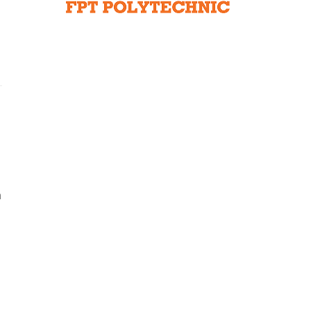
Liên hệ toà soạn
hệ tương lai
n