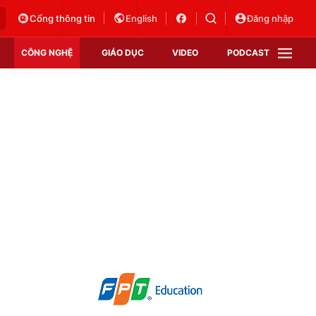
Cổng thông tin
English
Đăng nhập
CÔNG NGHỆ
GIÁO DỤC
VIDEO
PODCAST
VTV Money
VTV Thể thao
VTV Sức khoẻ
Bất động sản
Thị trường 24h
Tấm lòng Việt
Vươn mình bằng AI
VTV4
VTV8
VTV9
Lịch phát sóng
Giao lưu trực tuyến
Sự kiện