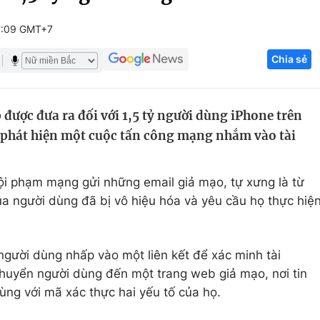
Góc ảnh
7:09 GMT+7
Chia sẻ
Giáo dục
Công nghệ
Tuyển sinh
Hitech Công ng
được đưa ra đối với 1,5 tỷ người dùng iPhone trên
Học trực tuyến
Sản phẩm
a phát hiện một cuộc tấn công mạng nhắm vào tài
g
Thị trường
Tư vấn
tội phạm mạng gửi những email giả mạo, tự xưng là từ
ủa người dùng đã bị vô hiệu hóa và yêu cầu họ thực hiệ
gười dùng nhấp vào một liên kết để xác minh tài
 chuyển người dùng đến một trang web giả mạo, nơi tin
ùng với mã xác thực hai yếu tố của họ.