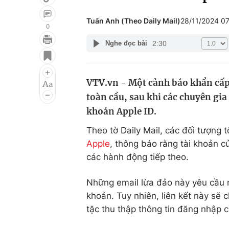
Tuấn Anh (Theo Daily Mail)
28/11/2024 0
0
2:30
Nghe đọc bài
Giải trí
Đời sống
Điện ảnh
Du lịch
VTV.vn - Một cảnh báo khẩn cấp 
Âm nhạc
Làm đẹp
toàn cầu, sau khi các chuyên gi
Sao
Chất lượng cuộc sốn
khoản Apple ID.
Theo tờ Daily Mail, các đối tượng 
Apple
, thông báo rằng tài khoản c
các hành động tiếp theo.
Những email lừa đảo này yêu cầu n
khoản. Tuy nhiên, liên kết này sẽ
tặc thu thập thông tin đăng nhập c