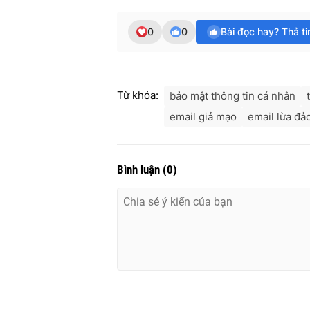
0
0
Bài đọc hay? Thả t
Từ khóa:
bảo mật thông tin cá nhân
email giả mạo
email lừa đả
Bình luận
(
0
)