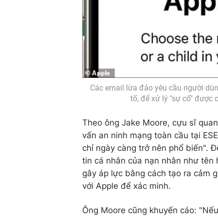
Các email lừa đảo yêu cầu người dùn
tố, để xử lý "sự cố" được 
Theo ông Jake Moore, cựu sĩ quan t
vấn an ninh mạng toàn cầu tại ESET
chỉ ngày càng trở nên phổ biến". Đ
tin cá nhân của nạn nhân như tên 
gây áp lực bằng cách tạo ra cảm gi
với Apple để xác minh.
Ông Moore cũng khuyến cáo: "Nếu 