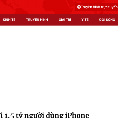
Truyền hình trực tuyến
KINH TẾ
TRUYỀN HÌNH
GIẢI TRÍ
Y TẾ
ĐỜI SỐNG
Pháp luật
Y tế
Truyền hình
Multimedia
Phim VTV
Video
Hậu trường
Shorts video
Nhân vật
Podcast
Khán giả
EMagazine
Giải sao mai
Photo
i 1,5 tỷ người dùng iPhone
Infographic