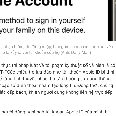
g nhập thông tin đăng nhập, bao gồm cả mã xác thực hai yếu
cho là xảy ra với tài khoản của họ (Ảnh: Daily Mail)
hực thi pháp luật về tội phạm kỹ thuật số và hiện là cố
: "Các chiêu trò lừa đảo như tài khoản Apple ID bị đình
ể tăng tính thuyết phục, tin tặc thường sử dụng thông
hoặc số điện thoại nhằm tạo lòng tin. Đồng thời, chúng
ác cấp bách, khiến người dùng không liên hệ trực tiếp
người dùng nghi ngờ tài khoản Apple ID của mình bị