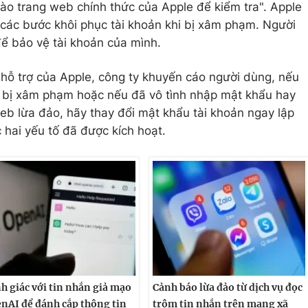
vào trang web chính thức của Apple để kiểm tra". Apple
 các bước khôi phục tài khoản khi bị xâm phạm. Người
ể bảo vệ tài khoản của mình.
g hỗ trợ của Apple, công ty khuyến cáo người dùng, nếu
h bị xâm phạm hoặc nếu đã vô tình nhập mật khẩu hay
web lừa đảo, hãy thay đổi mật khẩu tài khoản ngay lập
 hai yếu tố đã được kích hoạt.
h giác với tin nhắn giả mạo
Cảnh báo lừa đảo từ dịch vụ đọc
nAI để đánh cắp thông tin
trộm tin nhắn trên mạng xã