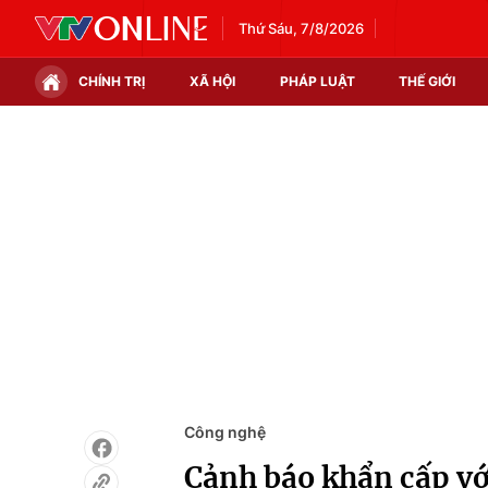
Thứ Sáu, 7/8/2026
CHÍNH TRỊ
XÃ HỘI
PHÁP LUẬT
THẾ GIỚI
Chính trị
Xã hội
Thế giới
Kinh tế
Tin tức
Tài chính
Thế giới đó đây
Thị trường
Câu chuyện quốc tế
Góc doanh nghiệp
Dữ liệu và đời sống
Công nghệ
Cảnh báo khẩn cấp vớ