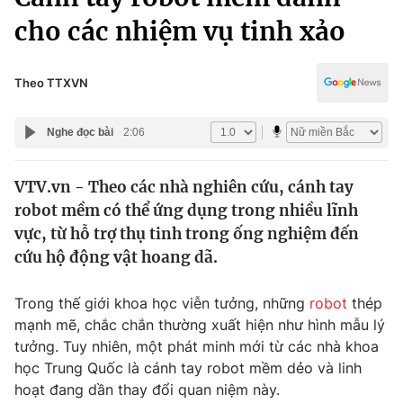
Chính trị
Truyền hình
cho các nhiệm vụ tinh xảo
Văn hóa - Giải trí
Xã hội
Y tế
Theo TTXVN
Đời sống
Pháp luật
Công nghệ
Nghe đọc bài
2:06
Giáo dục
Y tế
VTV.vn - Theo các nhà nghiên cứu, cánh tay
robot mềm có thể ứng dụng trong nhiều lĩnh
Thế giới
vực, từ hỗ trợ thụ tinh trong ống nghiệm đến
Tin tức
cứu hộ động vật hoang dã.
Kinh tế
Thế giới đó đây
Trong thế giới khoa học viễn tưởng, những
robot
thép
Tài chính
Dữ liệu và đời sống
Câu chuyện quốc tế
mạnh mẽ, chắc chắn thường xuất hiện như hình mẫu lý
Thị trường
tưởng. Tuy nhiên, một phát minh mới từ các nhà khoa
học Trung Quốc là cánh tay robot mềm dẻo và linh
Truyền hình
Góc doanh nghiệp
hoạt đang dần thay đổi quan niệm này.