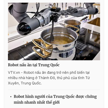
Ðiện thoại Thời báo VTV:
024.66 897 897
Email:
toasoan@vtv.vn
Liên hệ quảng cáo:
024-7300.7108
Robot nấu ăn tại Trung Quốc
VTV.vn - Robot nấu ăn đang trở nên phổ biến tại
nhiều nhà hàng ở Thành Đô, thủ phủ của tỉnh Tứ
Xuyên, Trung Quốc.
® Cấm sao chép dưới mọi hình thức nếu không có sự chấp
thuận bằng văn bản. Ghi rõ nguồn VTV.vn khi phát hành lại
thông tin từ website này.
Robot hình người của Trung Quốc được chứng
minh nhanh nhất thế giới