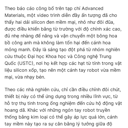
Phim VTV
Giải trí
Theo báo cáo công bố trên tạp chí Advanced
Hậu trường
Materials, một video trình diễn đầy ấn tượng đã cho
Điện ảnh
thấy hai dải silicon đen mềm mại, nhỏ như đôi đũa,
Đời sống
Nhân vật
được điều khiển bằng từ trường với độ chính xác cao,
Âm nhạc
Du lịch
đủ nhẹ nhàng để nâng và vận chuyển một bông hoa
Khán giả
Giáo dục
Sao
bồ công anh mà không làm tổn hại đến cánh hoa
Làm đẹp
Giải sao mai
mỏng manh. Đây là sáng tạo đột phá từ nhóm nghiên
Tuyển sinh
Công nghệ
cứu thuộc Đại học Khoa học và Công nghệ Trung
Chất lượng cuộc sống
Học trực tuyến
Quốc (USTC), nơi họ kết hợp các hạt từ tính trong vật
Hitech Công nghệ tương lai
liệu silicon xốp, tạo nên một cánh tay robot vừa mềm
Giao lưu trực tuyến
mại, vừa nhạy bén.
Sản phẩm
Lịch phát sóng
Theo các nhà nghiên cứu, chỉ cần điều chỉnh đôi chút,
Thị trường
thiết bị này có thể ứng dụng trong nhiều lĩnh vực, từ
Tư vấn
hỗ trợ thụ tinh trong ống nghiệm đến cứu hộ động vật
hoang dã. Khác với những ngón tay robot truyền
Chuyên mục khác
thống bằng kim loại có thể gây áp lực quá lớn, cánh
Emagazine
Podcast
tay mềm này tạo ra sự cân bằng lý tưởng giữa độ