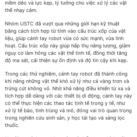
mềm dẻo và lực kẹp, lý tưởng cho việc xử lý các vật
Photo
Infographic
thể nhạy cảm.
Nhóm USTC đã vượt qua những giới hạn kỹ thuật
Video
Shorts video
bằng cách tích hợp từ tính vào cấu trúc xốp của vật
liệu, giúp cánh tay robot vừa có sức mạnh, vừa linh
VTV Money
VTV Thể thao
hoạt. Cấu trúc xốp này giúp hấp thụ năng lượng, giảm
nguy cơ làm hỏng các vật thể tinh tế, đồng thời tăng
độ ma sát, cải thiện sự ổn định và độ tin cậy khi kẹp.
VTV Sức khoẻ
Bất động sản
Trong các thử nghiệm, cánh tay robot đã thành công
Thị trường 24h
Tấm lòng Việt
khi nâng những vật thể khó xử lý như cá vàng trơn và
trứng cút không vỏ. Nhờ khả năng điều khiển từ xa và
tích hợp dễ dàng với các thiết bị di động, cánh tay này
VTV4
Vươn mình bằng AI
có thể thực hiện các thao tác tinh tế trong y tế, như
xử lý tế bào, tinh trùng và mô, đóng vai trò quan trọng
VTV9
VTV8
trong nghiên cứu sinh sản, y học tái tạo và sàng lọc
thuốc.
Liên hệ tòa soạn
English