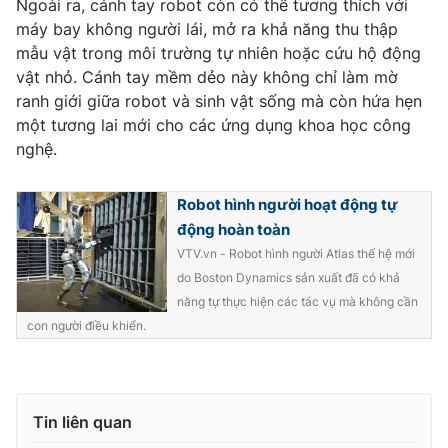
Ngoài ra, cánh tay robot còn có thể tương thích với
máy bay không người lái, mở ra khả năng thu thập
mẫu vật trong môi trường tự nhiên hoặc cứu hộ động
vật nhỏ. Cánh tay mềm dẻo này không chỉ làm mờ
THỜI BÁO VTV
ranh giới giữa robot và sinh vật sống mà còn hứa hẹn
một tương lai mới cho các ứng dụng khoa học công
nghệ.
Theo dõi báo trên
Robot hình người hoạt động tự
động hoàn toàn
Cơ quan chủ quản:
Đài Truyền hình Việt Nam
VTV.vn - Robot hình người Atlas thế hệ mới
do Boston Dynamics sản xuất đã có khả
Cơ quan báo chí:
Thời báo VTV
năng tự thực hiện các tác vụ mà không cần
Giấy phép hoạt động báo in và báo điện tử số 483/GP-BTTTT
con người điều khiển.
cấp ngày 29/12/2023
Tổng Biên tập:
Vũ Thanh Thủy
Phó Tổng Biên tập:
Nguyễn Thị Mỹ Hạnh, Phạm Quốc Thắng,
Nguyễn Trọng Ninh
Tin liên quan
Tổng đài VTV:
024.38 355 931 - 024.38 355 932