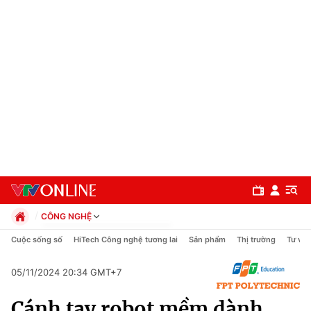
CÔNG NGHỆ
Chính trị
Cuộc sống số
HiTech Công nghệ tương lai
Sản phẩm
Thị trường
Tư vấn
Xã hội
Pháp luật
05/11/2024 20:34 GMT+7
Chuyên mục
Kinh tế
Cánh tay robot mềm dành
Thể thao