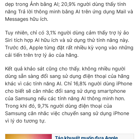
dẹp trong Ảnh bằng AI; 20,9% người dùng thấy tính
năng Trả lời thông minh bằng AI trên ứng dụng Mail và
Messages hữu ích.
THỜI BÁO VTV
Tuy nhiên, chỉ có 3,1% người dùng cảm thấy trợ lý ảo
Siri tích hợp AI hữu ích và sử dụng thử tính năng này.
Trước đó, Apple từng đặt rất nhiều kỳ vọng vào những
cải tiến trên trợ lý ảo của hãng.
Theo dõi báo trên
Kết quả khảo sát cũng cho thấy. không nhiều người
dùng sẵn sàng đổi sang sử dụng điện thoại của hãng
Cơ quan chủ quản:
Đài Truyền hình Việt Nam
khác vì các tính năng AI. Chỉ 16,8% người dùng iPhone
Cơ quan báo chí:
Thời báo VTV
cho biết sẽ cân nhắc đổi sang sử dụng smartphone
Giấy phép hoạt động báo in và báo điện tử số 483/GP-BTTTT
của Samsung nếu các tính năng AI thông minh hơn.
cấp ngày 29/12/2023
Trong khi đó, 9,7% người dùng điện thoại của
Tổng Biên tập:
Vũ Thanh Thủy
Samsung cân nhắc việc chuyển sang sử dụng iPhone
Phó Tổng Biên tập:
Nguyễn Thị Mỹ Hạnh, Phạm Quốc Thắng,
vì lý do tương tự.
Nguyễn Trọng Ninh
Tổng đài VTV:
024.38 355 931 - 024.38 355 932
Táo khuyết muốn đưa Apple