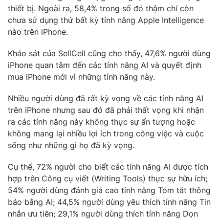
thiết bị. Ngoài ra, 58,4% trong số đó thậm chí còn
Photo
Infographic
chưa sử dụng thử bất kỳ tính năng Apple Intelligence
nào trên iPhone.
Video
Shorts video
Khảo sát của SellCell cũng cho thấy, 47,6% người dùng
iPhone quan tâm đến các tính năng AI và quyết định
VTV Money
VTV Thể thao
mua iPhone mới vì những tính năng này.
Nhiều người dùng đã rất kỳ vọng về các tính năng AI
VTV Sức khoẻ
Bất động sản
trên iPhone nhưng sau đó đã phải thất vọng khi nhận
ra các tính năng này không thực sự ấn tượng hoặc
Thị trường 24h
Tấm lòng Việt
không mang lại nhiều lợi ích trong công việc và cuộc
sống như những gì họ đã kỳ vọng.
VTV4
Vươn mình bằng AI
Cụ thể, 72% người cho biết các tính năng AI được tích
hợp trên Công cụ viết (Writing Tools) thực sự hữu ích;
VTV9
VTV8
54% người dùng đánh giá cao tính năng Tóm tắt thông
báo bằng AI; 44,5% người dùng yêu thích tính năng Tin
nhắn ưu tiên; 29,1% người dùng thích tính năng Dọn
Liên hệ tòa soạn
English