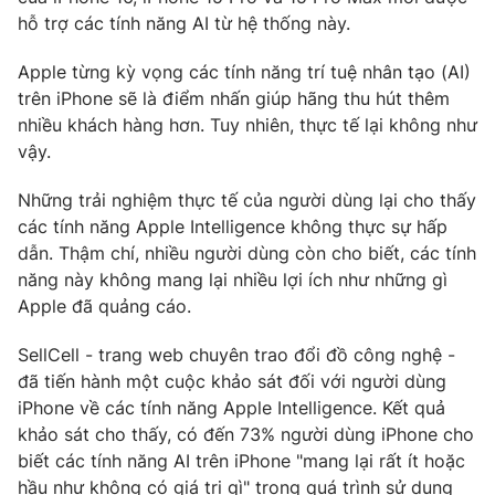
Phim VTV
hỗ trợ các tính năng AI từ hệ thống này.
Giải trí
Hậu trường
Điện ảnh
Apple từng kỳ vọng các tính năng trí tuệ nhân tạo (AI)
Đời sống
Nhân vật
trên iPhone sẽ là điểm nhấn giúp hãng thu hút thêm
Âm nhạc
nhiều khách hàng hơn. Tuy nhiên, thực tế lại không như
Du lịch
Khán giả
vậy.
Giáo dục
Sao
Làm đẹp
Giải sao mai
Tuyển sinh
Những trải nghiệm thực tế của người dùng lại cho thấy
Công nghệ
Chất lượng cuộc sống
các tính năng Apple Intelligence không thực sự hấp
Học trực tuyến
dẫn. Thậm chí, nhiều người dùng còn cho biết, các tính
Hitech Công nghệ tương lai
năng này không mang lại nhiều lợi ích như những gì
Giao lưu trực tuyến
Apple đã quảng cáo.
Sản phẩm
Lịch phát sóng
Thị trường
SellCell - trang web chuyên trao đổi đồ công nghệ -
đã tiến hành một cuộc khảo sát đối với người dùng
Tư vấn
iPhone về các tính năng Apple Intelligence. Kết quả
Chuyên mục khác
khảo sát cho thấy, có đến 73% người dùng iPhone cho
biết các tính năng AI trên iPhone "mang lại rất ít hoặc
Emagazine
Podcast
hầu như không có giá trị gì" trong quá trình sử dụng