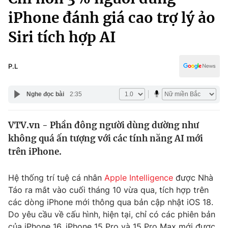
Chính trị
Truyền hình
iPhone đánh giá cao trợ lý ảo
Văn hóa - Giải trí
Xã hội
Siri tích hợp AI
Y tế
Đời sống
Pháp luật
Công nghệ
P.L
Giáo dục
Y tế
Nghe đọc bài
2:35
Thế giới
VTV.vn - Phần đông người dùng dường như
không quá ấn tượng với các tính năng AI mới
Tin tức
Kinh tế
trên iPhone.
Thế giới đó đây
Tài chính
Hệ thống trí tuệ cá nhân
Apple Intelligence
được Nhà
Dữ liệu và đời sống
Câu chuyện quốc tế
Táo ra mắt vào cuối tháng 10 vừa qua, tích hợp trên
Thị trường
các dòng iPhone mới thông qua bản cập nhật iOS 18.
Truyền hình
Góc doanh nghiệp
Do yêu cầu về cấu hình, hiện tại, chỉ có các phiên bản
của iPhone 16, iPhone 15 Pro và 15 Pro Max mới được