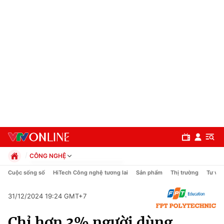
CÔNG NGHỆ
Chính trị
Cuộc sống số
HiTech Công nghệ tương lai
Sản phẩm
Thị trường
Tư vấn
Xã hội
Pháp luật
31/12/2024 19:24 GMT+7
Chuyên mục
Kinh tế
Chỉ hơn 3% người dùng
Thể thao