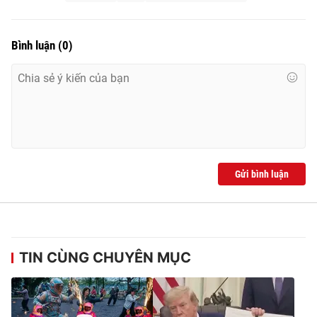
Bình luận
(
0
)
Gửi bình luận
TIN CÙNG CHUYÊN MỤC