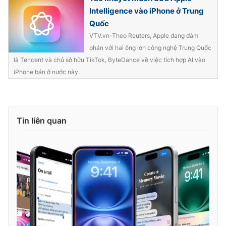
Ðiện thoại Thời báo VTV:
024.66 897 897
Intelligence vào iPhone ở Trung
Email:
toasoan@vtv.vn
Quốc
Liên hệ quảng cáo:
024-7300.7108
VTV.vn-Theo Reuters, Apple đang đàm
phán với hai ông lớn công nghệ Trung Quốc
là Tencent và chủ sở hữu TikTok, ByteDance về việc tích hợp AI vào
iPhone bán ở nước này.
Tin liên quan
® Cấm sao chép dưới mọi hình thức nếu không có sự chấp
thuận bằng văn bản. Ghi rõ nguồn VTV.vn khi phát hành lại
thông tin từ website này.