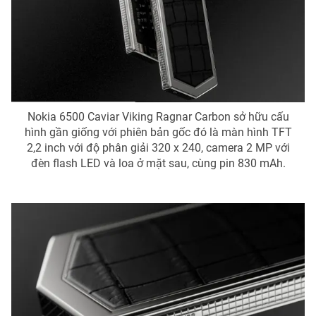
Ðiện thoại Thời báo VTV:
024.66 897 897
Email:
toasoan@vtv.vn
Liên hệ quảng cáo:
024-7300.7108
Nokia 6500 Caviar Viking Ragnar Carbon sở hữu cấu
hình gần giống với phiên bản gốc đó là màn hình TFT
2,2 inch với độ phân giải 320 x 240, camera 2 MP với
đèn flash LED và loa ở mặt sau, cùng pin 830 mAh.
® Cấm sao chép dưới mọi hình thức nếu không có sự chấp
thuận bằng văn bản. Ghi rõ nguồn VTV.vn khi phát hành lại
thông tin từ website này.