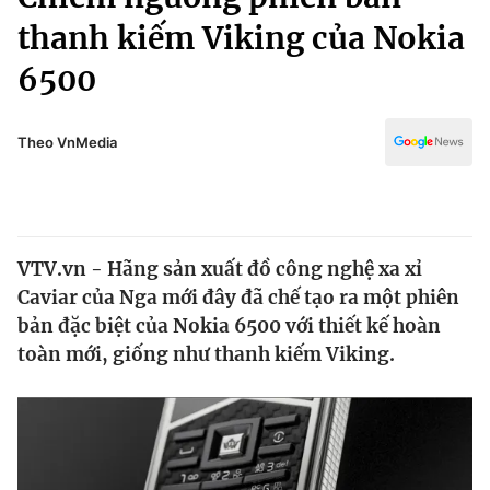
Chính trị
Truyền hình
thanh kiếm Viking của Nokia
Văn hóa - Giải trí
Xã hội
6500
Y tế
Đời sống
Pháp luật
Công nghệ
Theo VnMedia
Giáo dục
Y tế
Thế giới
VTV.vn - Hãng sản xuất đồ công nghệ xa xỉ
Caviar của Nga mới đây đã chế tạo ra một phiên
Tin tức
Kinh tế
bản đặc biệt của Nokia 6500 với thiết kế hoàn
Thế giới đó đây
toàn mới, giống như thanh kiếm Viking.
Tài chính
Dữ liệu và đời sống
Câu chuyện quốc tế
Thị trường
Truyền hình
Góc doanh nghiệp