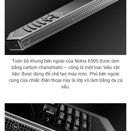
Photo
Infographic
Video
Shorts video
VTV Money
VTV Thể thao
VTV Sức khoẻ
Bất động sản
Toàn bộ khung bên ngoài của Nokia 6500 được làm
bằng carbon charismatic – cũng là một loại ‘siêu vật
liệu’ được dùng để chế tạo máy móc. Phủ bên ngoài
Thị trường 24h
Tấm lòng Việt
cùng của chiếc điện thoại này là lớp vỏ làm bằng da cá
sấu.
VTV4
Vươn mình bằng AI
VTV9
VTV8
Liên hệ tòa soạn
English