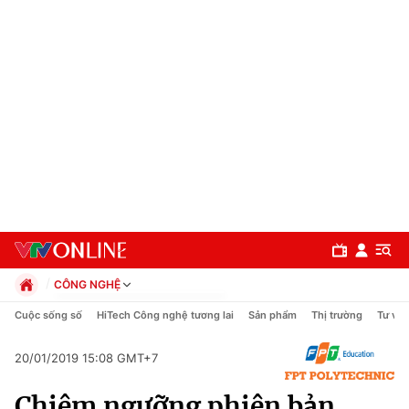
CÔNG NGHỆ
Chính trị
Cuộc sống số
HiTech Công nghệ tương lai
Sản phẩm
Thị trường
Tư vấn
Xã hội
Pháp luật
20/01/2019 15:08 GMT+7
Chuyên mục
Kinh tế
Chiêm ngưỡng phiên bản
Thể thao