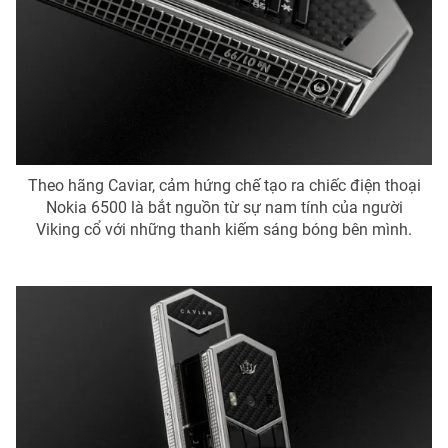
THỜI BÁO VTV
Theo hãng Caviar, cảm hứng chế tạo ra chiếc điện thoại
Theo dõi báo trên
Nokia 6500 là bắt nguồn từ sự nam tính của người
Viking cổ với những thanh kiếm sáng bóng bên mình.
Cơ quan chủ quản:
Đài Truyền hình Việt Nam
Cơ quan báo chí:
Thời báo VTV
Giấy phép hoạt động báo in và báo điện tử số 483/GP-BTTTT
cấp ngày 29/12/2023
Tổng Biên tập:
Vũ Thanh Thủy
Phó Tổng Biên tập:
Nguyễn Thị Mỹ Hạnh, Phạm Quốc Thắng,
Nguyễn Trọng Ninh
Tổng đài VTV:
024.38 355 931 - 024.38 355 932