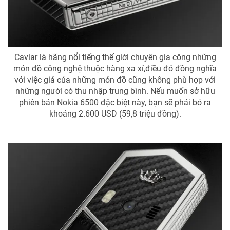
Caviar là hãng nổi tiếng thế giới chuyên gia công những
món đồ công nghệ thuộc hàng xa xỉ,điều đó đồng nghĩa
với việc giá của những món đồ cũng không phù hợp với
những người có thu nhập trung bình. Nếu muốn sở hữu
phiên bản Nokia 6500 đặc biệt này, bạn sẽ phải bỏ ra
khoảng 2.600 USD (59,8 triệu đồng).