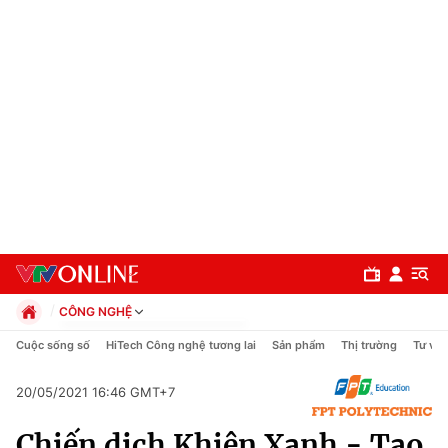
CÔNG NGHỆ
Chính trị
Cuộc sống số
HiTech Công nghệ tương lai
Sản phẩm
Thị trường
Tư vấn
Xã hội
Pháp luật
20/05/2021 16:46 GMT+7
Chuyên mục
Kinh tế
Chiến dịch Khiên Xanh - Tạo
Thể thao