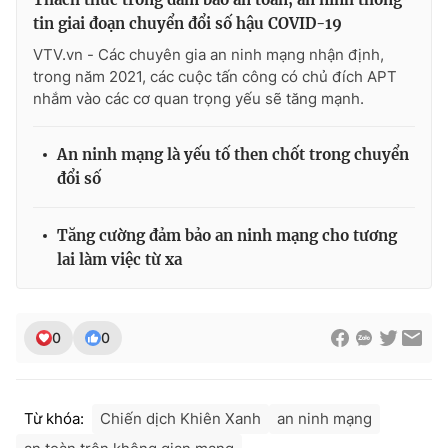
tin giai đoạn chuyển đổi số hậu COVID-19
VTV.vn - Các chuyên gia an ninh mạng nhận định,
trong năm 2021, các cuộc tấn công có chủ đích APT
THỜI BÁO VTV
nhắm vào các cơ quan trọng yếu sẽ tăng mạnh.
An ninh mạng là yếu tố then chốt trong chuyển
đổi số
Theo dõi báo trên
Tăng cường đảm bảo an ninh mạng cho tương
Cơ quan chủ quản:
Đài Truyền hình Việt Nam
lai làm việc từ xa
Cơ quan báo chí:
Thời báo VTV
Giấy phép hoạt động báo in và báo điện tử số 483/GP-BTTTT
cấp ngày 29/12/2023
0
0
Tổng Biên tập:
Vũ Thanh Thủy
Phó Tổng Biên tập:
Nguyễn Thị Mỹ Hạnh, Phạm Quốc Thắng,
Nguyễn Trọng Ninh
Từ khóa:
Chiến dịch Khiên Xanh
an ninh mạng
Tổng đài VTV:
024.38 355 931 - 024.38 355 932