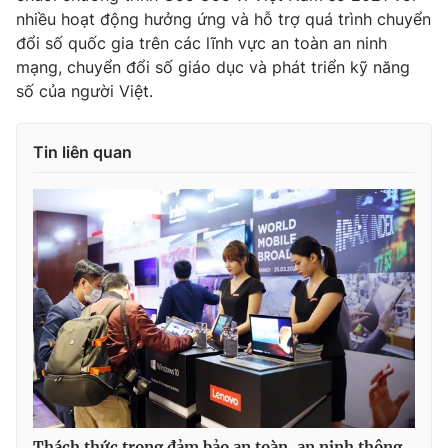
nhiều hoạt động hưởng ứng và hỗ trợ quá trình chuyển
Photo
Infographic
đổi số quốc gia trên các lĩnh vực an toàn an ninh
mạng, chuyển đổi số giáo dục và phát triển kỹ năng
Video
Shorts video
số của người Việt.
VTV Money
VTV Thể thao
Tin liên quan
VTV Sức khoẻ
Bất động sản
Thị trường 24h
Tấm lòng Việt
VTV4
Vươn mình bằng AI
VTV9
VTV8
Liên hệ tòa soạn
English
Thách thức trong đảm bảo an toàn, an ninh thông