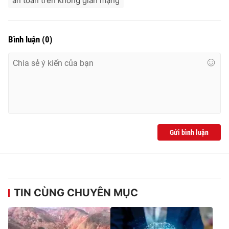
an toàn trên không gian mạng
Ðiện thoại Thời báo VTV:
024.66 897 897
Email:
toasoan@vtv.vn
Liên hệ quảng cáo:
024-7300.7108
Bình luận
(
0
)
Gửi bình luận
® Cấm sao chép dưới mọi hình thức nếu không có sự chấp
thuận bằng văn bản. Ghi rõ nguồn VTV.vn khi phát hành lại
TIN CÙNG CHUYÊN MỤC
thông tin từ website này.