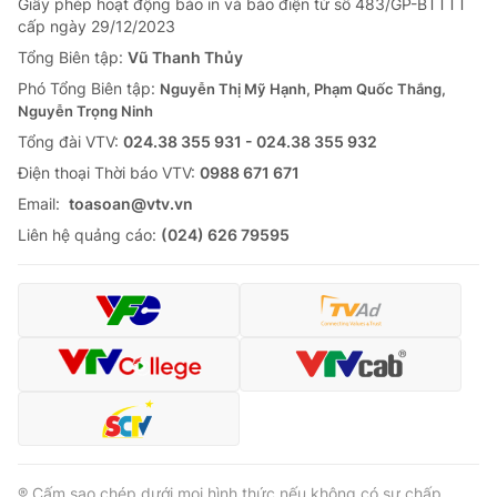
Giấy phép hoạt động báo in và báo điện tử số 483/GP-BTTTT
cấp ngày 29/12/2023
Tổng Biên tập:
Vũ Thanh Thủy
Phó Tổng Biên tập:
Nguyễn Thị Mỹ Hạnh, Phạm Quốc Thắng,
Nguyễn Trọng Ninh
Tổng đài VTV:
024.38 355 931 - 024.38 355 932
Ðiện thoại Thời báo VTV:
0988 671 671
Email:
toasoan@vtv.vn
Liên hệ quảng cáo:
(024) 626 79595
® Cấm sao chép dưới mọi hình thức nếu không có sự chấp