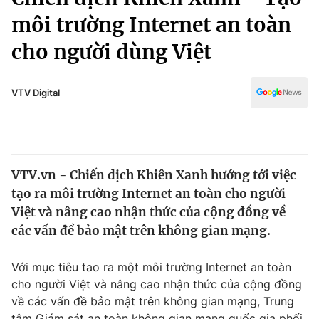
Chính trị
Truyền hình
môi trường Internet an toàn
Văn hóa - Giải trí
Xã hội
cho người dùng Việt
Y tế
Đời sống
Pháp luật
Công nghệ
VTV Digital
Giáo dục
Y tế
Thế giới
VTV.vn - Chiến dịch Khiên Xanh hướng tới việc
tạo ra môi trường Internet an toàn cho người
Tin tức
Kinh tế
Việt và nâng cao nhận thức của cộng đồng về
Thế giới đó đây
các vấn đề bảo mật trên không gian mạng.
Tài chính
Dữ liệu và đời sống
Câu chuyện quốc tế
Với mục tiêu tao ra một môi trường Internet an toàn
Thị trường
cho người Việt và nâng cao nhận thức của cộng đồng
Truyền hình
Góc doanh nghiệp
về các vấn đề bảo mật trên không gian mạng, Trung
tâm Giám sát an toàn không gian mạng quốc gia phối