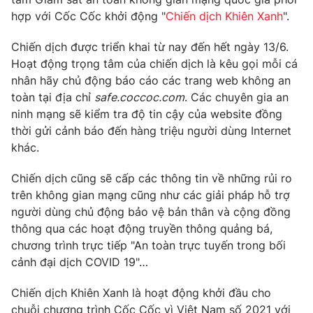
Phim VTV
Giải trí
hợp với Cốc Cốc khởi động "
Chiến dịch Khiên Xanh
".
Hậu trường
Điện ảnh
Chiến dịch được triển khai từ nay đến hết ngày 13/6.
Đời sống
Nhân vật
Hoạt động trọng tâm của chiến dịch là kêu gọi mỗi cá
Âm nhạc
nhân hãy chủ động báo cáo các trang web không an
Du lịch
Khán giả
Giáo dục
toàn tại địa chỉ
safe.coccoc.com
. Các chuyên gia an
Sao
Làm đẹp
ninh mạng sẽ kiểm tra độ tin cậy của website đồng
Giải sao mai
Tuyển sinh
thời gửi cảnh báo đến hàng triệu người dùng Internet
Công nghệ
Chất lượng cuộc sống
khác.
Học trực tuyến
Hitech Công nghệ tương lai
Giao lưu trực tuyến
Chiến dịch cũng sẽ cấp các thông tin về những rủi ro
Sản phẩm
trên không gian mạng cũng như các giải pháp hỗ trợ
người dùng chủ động bảo vệ bản thân và cộng đồng
Lịch phát sóng
Thị trường
thông qua các hoạt động truyền thông quảng bá,
chương trình trực tiếp "An toàn trực tuyến trong bối
Tư vấn
cảnh đại dịch COVID 19"…
Chuyên mục khác
Chiến dịch Khiên Xanh là hoạt động khởi đầu cho
Emagazine
Podcast
chuỗi chương trình Cốc Cốc vì Việt Nam số 2021 với