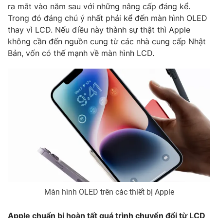
Phim VTV
ra mắt vào năm sau với những nâng cấp đáng kể.
Giải trí
Trong đó đáng chú ý nhất phải kể đến màn hình OLED
Hậu trường
thay vì LCD. Nếu điều này thành sự thật thì Apple
Điện ảnh
Đời sống
không cần đến nguồn cung từ các nhà cung cấp Nhật
Nhân vật
Âm nhạc
Bản, vốn có thế mạnh về màn hình LCD.
Du lịch
Khán giả
Giáo dục
Sao
Làm đẹp
Giải sao mai
Tuyển sinh
Công nghệ
Chất lượng cuộc sống
Học trực tuyến
Hitech Công nghệ tương lai
Giao lưu trực tuyến
Sản phẩm
Lịch phát sóng
Thị trường
Tư vấn
Chuyên mục khác
Màn hình OLED trên các thiết bị Apple
Emagazine
Podcast
Apple chuẩn bị hoàn tất quá trình chuyển đổi từ LCD