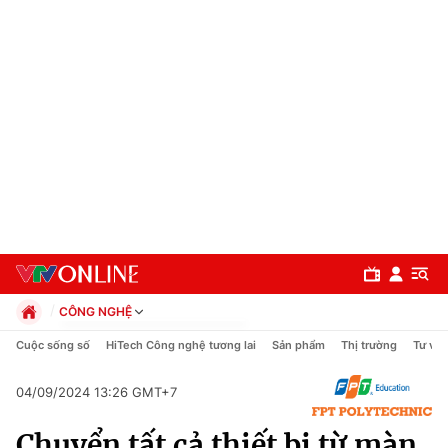
CÔNG NGHỆ
Chính trị
Cuộc sống số
HiTech Công nghệ tương lai
Sản phẩm
Thị trường
Tư vấn
Xã hội
Pháp luật
04/09/2024 13:26 GMT+7
Chuyên mục
Kinh tế
Chuyển tất cả thiết bị từ màn
Thể thao