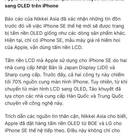
sang OLED trên iPhone
Photo
Infographic
Báo cáo của Nikkei Asia đã xác nhận những tin đồn
trước đó về việc iPhone SE thế hệ mới sẽ được trang
Video
Shorts video
bị tấm nền OLED giống như các dòng sản phẩm khác.
Hiện tại, chỉ có iPhone SE, mẫu máy giá rẻ hiếm hoi
VTV Money
VTV Thể thao
của Apple, vẫn dùng tấm nền LCD.
Tấm nền LCD mà Apple sử dụng cho iPhone SE do hai
VTV Sức khoẻ
Bất động sản
nhà cung cấp Nhật Bản là Japan Display (JDI) và
Sharp cung cấp. Trước đây, cả hai công ty này chiếm
Thị trường 24h
Tấm lòng Việt
tới 70% nguồn cung màn hình iPhone. Tuy nhiên, từ khi
chuyển từ màn hình LCD sang OLED, Táo khuyết đã
VTV4
Vươn mình bằng AI
lựa chọn các nhà cung cấp Hàn Quốc và Trung Quốc
chuyên về công nghệ này.
VTV9
VTV8
Trích dẫn các nguồn tin thân cận, Nikkei Asia cho biết,
Apple đã đặt hàng tấm nền OLED từ BOE và LG cho
Liên hệ tòa soạn
English
iPhone SE thế hệ tiếp theo. Điều này không chỉ cho