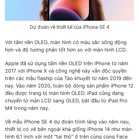
Ðiện thoại Thời báo VTV:
024.66 897 897
Email:
toasoan@vtv.vn
Liên hệ quảng cáo:
024-7300.7108
Dự đoán về thiết kế của iPhone SE 4
Với tấm nền OLED, màn hình có màu sắc sống động
hơn và độ tương phản tốt hơn so với màn hình LCD.
Apple đã sử dụng tấm nền OLED trên iPhone từ năm
2017 với iPhone X và công nghệ này vẫn độc quyền
trên các mẫu flaship của Táo khuyết từ năm 2019 đến
nay. Vào năm 2020, toàn bộ dòng sản phẩm iPhone 12
đều được trang bị màn hình OLED. iPad cũng đang
chuyển từ màn LCD sang OLED, bắt đầu từ iPad Pro
M4 trong năm nay.
® Cấm sao chép dưới mọi hình thức nếu không có sự chấp
thuận bằng văn bản. Ghi rõ nguồn VTV.vn khi phát hành lại
thông tin từ website này.
Về mẫu iPhone SE 4 dự đoán trình làng vào năm nau,
thiết bị có vẻ bên ngoài khá giống iPhone 14 như màn
hình 6,1 inch với một "tai thỏ" ở trên cùng cùng Face