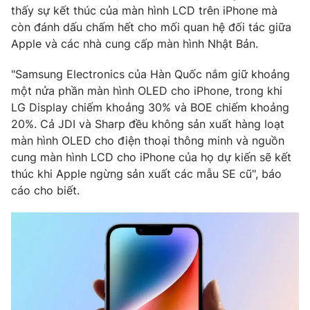
thấy sự kết thúc của màn hình LCD trên iPhone mà
còn đánh dấu chấm hết cho mối quan hệ đối tác giữa
Apple và các nhà cung cấp màn hình Nhật Bản.
THỜI BÁO VTV
"Samsung Electronics của Hàn Quốc nắm giữ khoảng
một nửa phần màn hình OLED cho iPhone, trong khi
LG Display chiếm khoảng 30% và BOE chiếm khoảng
20%. Cả JDI và Sharp đều không sản xuất hàng loạt
Theo dõi báo trên
màn hình OLED cho điện thoại thông minh và nguồn
cung màn hình LCD cho iPhone của họ dự kiến ​​sẽ kết
thúc khi Apple ngừng sản xuất các mẫu SE cũ", báo
Cơ quan chủ quản:
Đài Truyền hình Việt Nam
cáo cho biết.
Cơ quan báo chí:
Thời báo VTV
Giấy phép hoạt động báo in và báo điện tử số 483/GP-BTTTT
cấp ngày 29/12/2023
Tổng Biên tập:
Vũ Thanh Thủy
Phó Tổng Biên tập:
Nguyễn Thị Mỹ Hạnh, Phạm Quốc Thắng,
Nguyễn Trọng Ninh
Tổng đài VTV:
024.38 355 931 - 024.38 355 932