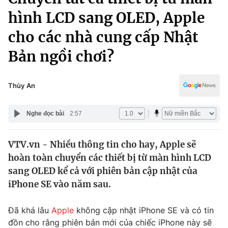
Chính trị
Truyền hình
hình LCD sang OLED, Apple
Văn hóa - Giải trí
Xã hội
cho các nhà cung cấp Nhật
Y tế
Đời sống
Bản ngồi chơi?
Pháp luật
Công nghệ
Giáo dục
Thùy An
Y tế
Nghe đọc bài
2:57
Thế giới
Tin tức
VTV.vn - Nhiều thông tin cho hay, Apple sẽ
Kinh tế
hoàn toàn chuyển các thiết bị từ màn hình LCD
Thế giới đó đây
sang OLED kể cả với phiên bản cập nhật của
Tài chính
Dữ liệu và đời sống
Câu chuyện quốc tế
iPhone SE vào năm sau.
Thị trường
Truyền hình
Đã khá lâu
Apple
không cập nhật iPhone SE và có tin
Góc doanh nghiệp
đồn cho rằng phiên bản mới của chiếc iPhone này sẽ