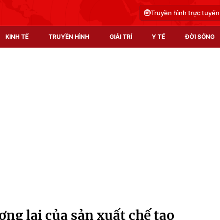
Truyền hình trực tuyến
KINH TẾ
TRUYỀN HÌNH
GIẢI TRÍ
Y TẾ
ĐỜI SỐNG
Pháp luật
Y tế
Truyền hình
Multimedia
Phim VTV
Video
Hậu trường
Shorts video
Nhân vật
Podcast
Khán giả
EMagazine
Giải sao mai
Photo
ng lai của sản xuất chế tạo
Infographic