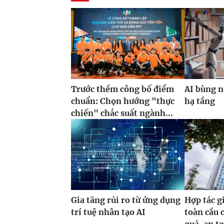
Trước thềm công bố điểm
AI bùng n
chuẩn: Chọn hướng "thực
hạ tầng
chiến" chắc suất ngành...
Gia tăng rủi ro từ ứng dụng
Hợp tác g
trí tuệ nhân tạo AI
toàn cầu 