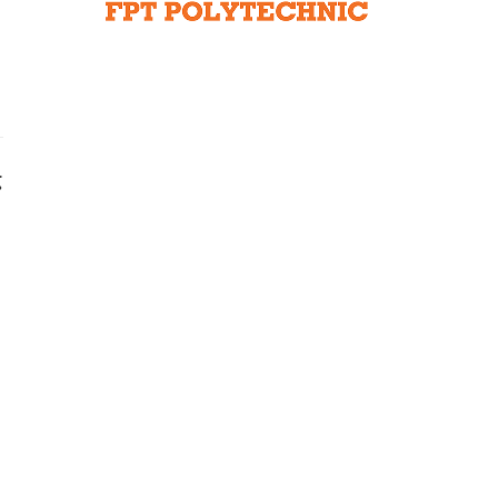
Liên hệ toà soạn
hệ tương lai
g