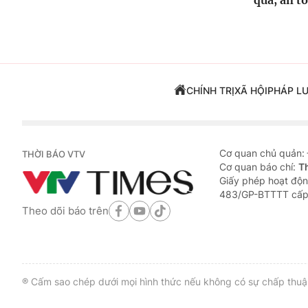
quả, an t
CHÍNH TRỊ
XÃ HỘI
PHÁP L
Cơ quan chủ quản:
THỜI BÁO VTV
Cơ quan báo chí:
T
Giấy phép hoạt độn
483/GP-BTTTT cấp
Theo dõi báo trên
® Cấm sao chép dưới mọi hình thức nếu không có sự chấp thuận 