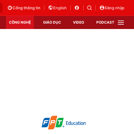
Cổng thông tin
English
Đăng nhập
CÔNG NGHỆ
GIÁO DỤC
VIDEO
PODCAST
VTV Money
VTV Thể thao
VTV Sức khoẻ
Bất động sản
Thị trường 24h
Tấm lòng Việt
Vươn mình bằng AI
VTV4
VTV8
VTV9
Lịch phát sóng
Giao lưu trực tuyến
Sự kiện