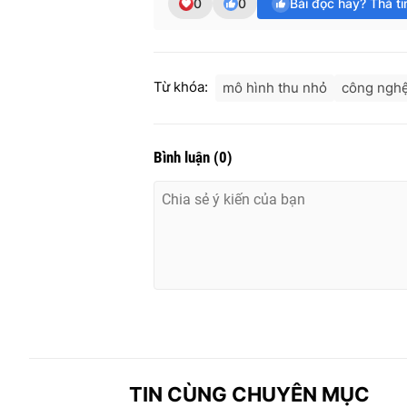
0
0
Bài đọc hay? Thả t
Từ khóa:
mô hình thu nhỏ
công nghệ
Bình luận
(
0
)
TIN CÙNG CHUYÊN MỤC