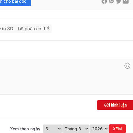
im cho bài đọc
 in 3D
bộ phận cơ thể
Gửi bình luận
Xem theo ngày
XEM