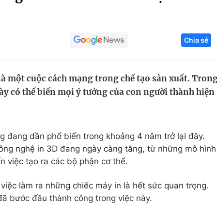
Góc ảnh
Chia sẻ
Giáo dục
Công nghệ
Tuyển sinh
Hitech Công ng
à một cuộc cách mạng trong chế tạo sản xuất. Tron
Học trực tuyến
Sản phẩm
ày có thể biến mọi ý tưởng của con người thành hiện
g
Thị trường
Tư vấn
 đang dần phổ biến trong khoảng 4 năm trở lại đây.
ông nghệ in 3D đang ngày càng tăng, từ những mô hình
n việc tạo ra các bộ phận cơ thể.
việc làm ra những chiếc máy in là hết sức quan trọng.
ã bước đầu thành công trong việc này.