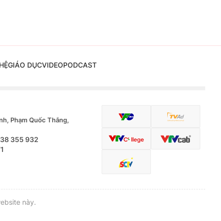
HỆ
GIÁO DỤC
VIDEO
PODCAST
nh, Phạm Quốc Thắng,
.38 355 932
71
ebsite này.