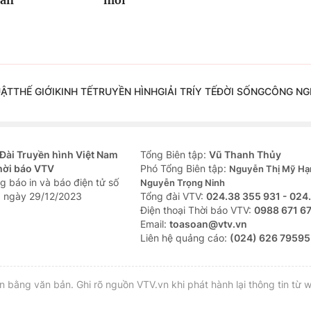
oàn
mới
UẬT
THẾ GIỚI
KINH TẾ
TRUYỀN HÌNH
GIẢI TRÍ
Y TẾ
ĐỜI SỐNG
CÔNG NG
Đài Truyền hình Việt Nam
Tổng Biên tập:
Vũ Thanh Thủy
hời báo VTV
Phó Tổng Biên tập:
Nguyễn Thị Mỹ Hạ
g báo in và báo điện tử số
Nguyễn Trọng Ninh
 ngày 29/12/2023
Tổng đài VTV:
024.38 355 931 - 024
Ðiện thoại Thời báo VTV:
0988 671 6
Email:
toasoan@vtv.vn
Liên hệ quảng cáo:
(024) 626 79595
bằng văn bản. Ghi rõ nguồn VTV.vn khi phát hành lại thông tin từ w