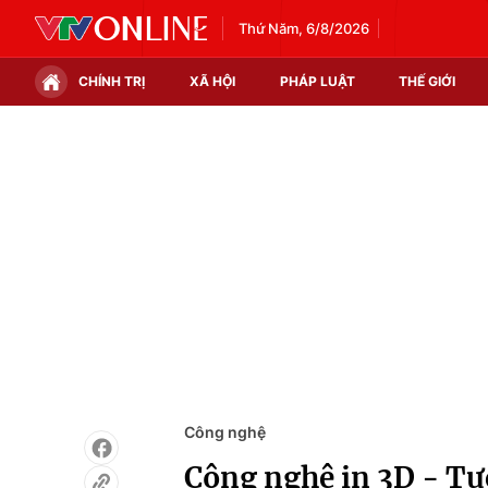
Thứ Năm, 6/8/2026
CHÍNH TRỊ
XÃ HỘI
PHÁP LUẬT
THẾ GIỚI
Chính trị
Xã hội
Thế giới
Kinh tế
Tin tức
Tài chính
Thế giới đó đây
Thị trường
Câu chuyện quốc tế
Góc doanh nghiệp
Dữ liệu và đời sống
Công nghệ
Công nghệ in 3D - Tươ