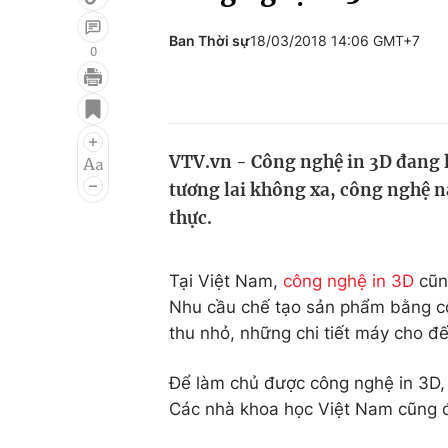
Ban Thời sự
18/03/2018 14:06 GMT+7
0
Giải trí
Đời sống
Điện ảnh
Du lịch
VTV.vn - Công nghệ in 3D đang l
Âm nhạc
Làm đẹp
tương lai không xa, công nghệ n
Sao
Chất lượng cuộc sốn
thực.
Tại Việt Nam,
công nghệ in 3D
cũng
Nhu cầu chế tạo sản phẩm bằng c
thu nhỏ, những chi tiết máy cho đế
Để làm chủ được công nghệ in 3D, 
Các nhà khoa học Việt Nam cũng đ