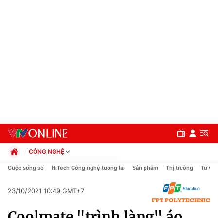
CÔNG NGHỆ
Chính trị
Cuộc sống số
HiTech Công nghệ tương lai
Sản phẩm
Thị trường
Tư vấn
Xã hội
Pháp luật
23/10/2021 10:49 GMT+7
Chuyên mục
Kinh tế
Coolmate "trình làng" áo
Thể thao