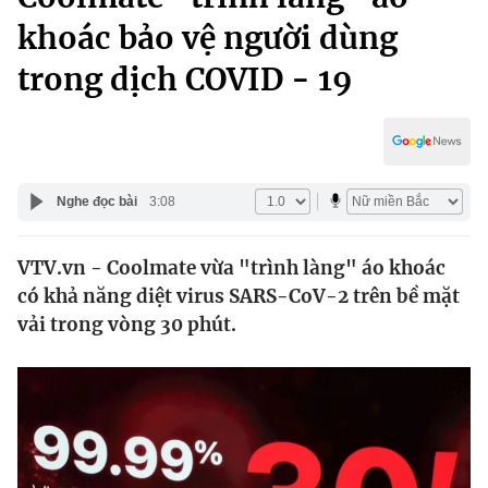
Chính trị
Truyền hình
khoác bảo vệ người dùng
Văn hóa - Giải trí
Xã hội
trong dịch COVID - 19
Y tế
Đời sống
Pháp luật
Công nghệ
Giáo dục
Y tế
Nghe đọc bài
3:08
Thế giới
VTV.vn - Coolmate vừa "trình làng" áo khoác
có khả năng diệt virus SARS-CoV-2 trên bề mặt
Tin tức
Kinh tế
vải trong vòng 30 phút.
Thế giới đó đây
Tài chính
Dữ liệu và đời sống
Câu chuyện quốc tế
Thị trường
Truyền hình
Góc doanh nghiệp