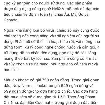
Ðiện thoại Thời báo VTV:
024.66 897 897
cực kỳ an toàn cho người sử dụng. Các sản phẩm
được ứng dụng công nghệ HeiQ ViroBlock đã đạt các
Email:
toasoan@vtv.vn
tiêu chuẩn về độ an toàn tại châu Âu, Mỹ, Úc và
Liên hệ quảng cáo:
024-7300.7108
Canada.
Ngoài khả năng loại bỏ virus, chiếc áo này cũng được
chú trọng đến công năng và trải nghiệm của người sử
dụng: Phần mũ có thể linh hoạt tháo rời, vải mỏng nhẹ
đứng form, xử lý công nghệ chống nước và cản gió, 4
túi đựng đồ cá nhân tiện dụng, gọn nhẹ để sẵn sàng
mang theo bất kỳ lúc nào. Sản phẩm cũng có 4 màu
và tùy chọn size đa dạng, phù hợp cho cả nam nữ và
học sinh.
Mẫu áo khoác có giá 799 ngàn đồng. Trong giai đoạn
® Cấm sao chép dưới mọi hình thức nếu không có sự chấp
đầu, New Normal Jacket có giá 649 ngàn đồng và
thuận bằng văn bản. Ghi rõ nguồn VTV.vn khi phát hành lại
599 ngàn đồng/cho đơn hàng 2 chiếc. Các đơn hàng
thông tin từ website này.
đặt mua sớm sẽ được giao từ 11/11. Theo ông Phạm
Chí Nhu, đại diện Coolmate, trong giai đoạn đầu tiên