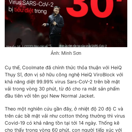
Phim VTV
Giải trí
Hậu trường
Điện ảnh
Đời sống
Nhân vật
Âm nhạc
Du lịch
Khán giả
Giáo dục
Sao
Làm đẹp
Giải sao mai
Tuyển sinh
Ảnh: Minh Sơn
Công nghệ
Chất lượng cuộc sống
Học trực tuyến
Cụ thể, Coolmate đã chính thức thỏa thuận với HeiQ
Hitech Công nghệ tương lai
Thụy Sĩ, đơn vị sở hữu công nghệ HeiQ ViroBlock với
Giao lưu trực tuyến
khả năng diệt 99.99% virus Sars-CoV-2 trên bề mặt
Sản phẩm
vải trong vòng 30 phút, từ đó cho ra mắt sản phẩm
Lịch phát sóng
Thị trường
đầu tiên với tên gọi New Normal Jacket.
Tư vấn
Theo một nghiên cứu gần đây, ở nhiệt độ 20 độ C và
Chuyên mục khác
trên các bề mặt vải như cotton thông thường thì virus
Covid-19 có khả năng tồn tại tới 14 ngày. Thống kê
Emagazine
Podcast
cho thấy trong vòng 60 phút, con người tiếp xúc với