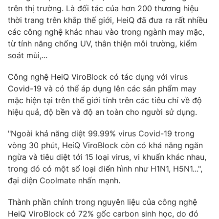
trên thị trường. Là đối tác của hơn 200 thương hiệu
thời trang trên khắp thế giới, HeiQ đã đưa ra rất nhiều
các công nghệ khác nhau vào trong ngành may mặc,
từ tính năng chống UV, thân thiện môi trường, kiểm
THỜI BÁO VTV
soát mùi,...
Công nghệ HeiQ ViroBlock có tác dụng với virus
Covid-19 và có thể áp dụng lên các sản phẩm may
Theo dõi báo trên
mặc hiện tại trên thế giới tính trên các tiêu chí về độ
hiệu quả, độ bền và độ an toàn cho người sử dụng.
Cơ quan chủ quản:
Đài Truyền hình Việt Nam
"Ngoài khả năng diệt 99.99% virus Covid-19 trong
Cơ quan báo chí:
Thời báo VTV
vòng 30 phút, HeiQ ViroBlock còn có khả năng ngăn
Giấy phép hoạt động báo in và báo điện tử số 483/GP-BTTTT
ngừa và tiêu diệt tới 15 loại virus, vi khuẩn khác nhau,
cấp ngày 29/12/2023
trong đó có một số loại điển hình như H1N1, H5N1...",
Tổng Biên tập:
Vũ Thanh Thủy
đại diện Coolmate nhấn mạnh.
Phó Tổng Biên tập:
Nguyễn Thị Mỹ Hạnh, Phạm Quốc Thắng,
Nguyễn Trọng Ninh
Thành phần chính trong nguyên liệu của công nghệ
Tổng đài VTV:
024.38 355 931 - 024.38 355 932
HeiQ ViroBlock có 72% gốc carbon sinh học, do đó