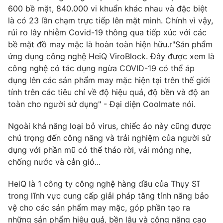
600 bề mặt, 840.000 vi khuẩn khác nhau và đặc biệt
Photo
Infographic
là có 23 lần chạm trực tiếp lên mặt mình. Chính vì vậy,
rủi ro lây nhiễm Covid-19 thông qua tiếp xúc với các
bề mặt đồ may mặc là hoàn toàn hiện hữu.r"Sản phẩm
Video
Shorts video
ứng dụng công nghệ HeiQ ViroBlock. Đây được xem là
công nghệ có tác dụng ngừa COVID-19 có thể áp
VTV Money
VTV Thể thao
dụng lên các sản phẩm may mặc hiện tại trên thế giới
tính trên các tiêu chí về độ hiệu quả, độ bền và độ an
VTV Sức khoẻ
Bất động sản
toàn cho người sử dụng" - Đại diện Coolmate nói.
Ngoài khả năng loại bỏ virus, chiếc áo này cũng được
Thị trường 24h
Tấm lòng Việt
chú trọng đến công năng và trải nghiệm của người sử
dụng với phần mũ có thể tháo rời, vải mỏng nhẹ,
VTV4
Vươn mình bằng AI
chống nước và cản gió...
HeiQ là 1 công ty công nghệ hàng đầu của Thụy Sĩ
VTV9
VTV8
trong lĩnh vực cung cấp giải pháp tăng tính năng bảo
vệ cho các sản phẩm may mặc, góp phần tạo ra
Liên hệ tòa soạn
English
những sản phẩm hiệu quả, bền lâu và công năng cao