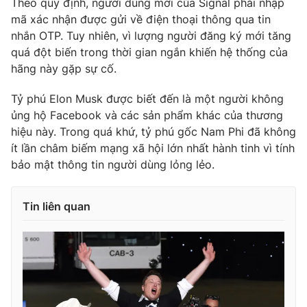
Theo quy định, người dùng mới của Signal phải nhập
Ðiện thoại Thời báo VTV:
024.66 897 897
mã xác nhận được gửi về điện thoại thông qua tin
Email:
toasoan@vtv.vn
nhắn OTP. Tuy nhiên, vì lượng người đăng ký mới tăng
Liên hệ quảng cáo:
024-7300.7108
quá đột biến trong thời gian ngắn khiến hệ thống của
hãng này gặp sự cố.
Tỷ phú Elon Musk được biết đến là một người không
ủng hộ Facebook và các sản phẩm khác của thương
hiệu này. Trong quá khứ, tỷ phú gốc Nam Phi đã không
ít lần châm biếm mạng xã hội lớn nhất hành tinh vì tính
bảo mật thông tin người dùng lỏng lẻo.
Tin liên quan
® Cấm sao chép dưới mọi hình thức nếu không có sự chấp
thuận bằng văn bản. Ghi rõ nguồn VTV.vn khi phát hành lại
thông tin từ website này.