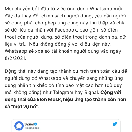
Mọi chuyện bắt đầu từ việc ứng dụng Whatsapp mới
Photo
Infographic
đây đã thay đổi chính sách người dùng, yêu cầu người
sử dụng phải cho phép ứng dụng này thu thập và chia
Video
Shorts video
sẻ dữ liệu cá nhân với Facebook, bao gồm số điện
thoại của người dùng, số điện thoại trong danh bạ, dữ
VTV Money
VTV Thể thao
liệu vị trí… Nếu không đồng ý với điều kiện này,
Whatsapp sẽ xóa sổ tài khoản người dùng vào ngày
8/2/2021.
VTV Sức khoẻ
Bất động sản
Động thái này đang tạo thành cú hích trên toàn cầu để
Thị trường 24h
Tấm lòng Việt
người dùng bỏ Whatsapp và chuyển sang những ứng
dụng nhắn tin khác có tính bảo mật cao hơn (dù quy
mô không bằng) như Telegram hay Signal.
Cộng với
VTV4
Vươn mình bằng AI
động thái của Elon Musk, hiệu ứng tạo thành còn hơn
cả "một vụ nổ".
VTV9
VTV8
Liên hệ tòa soạn
English