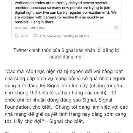
THỜI BÁO VTV
Twitter chính thức của Signal xác nhận lỗi đăng ký
người dùng mới.
Theo dõi báo trên
"Các mã xác thực hiện đã bị nghẽn đối với hàng loạt
Cơ quan chủ quản:
Đài Truyền hình Việt Nam
nhà cung cấp dịch vụ mạng bởi vì có quá nhiều người
Cơ quan báo chí:
Thời báo VTV
dùng mới đăng ký Signal vào lúc này (chúng tôi gần
Giấy phép hoạt động báo in và báo điện tử số 483/GP-BTTTT
như không thể biểu lộ sự hào hứng của mình)." Tổ
cấp ngày 29/12/2023
chức phi lợi nhuận đứng đằng sau Signal, Signal
Tổng Biên tập:
Vũ Thanh Thủy
Foundation, cho biết. "Chúng tôi đang làm việc với các
Phó Tổng Biên tập:
nhà mạng để giải quyết tình trạng này càng sớm càng
Nguyễn Thị Mỹ Hạnh, Phạm Quốc Thắng,
Nguyễn Trọng Ninh
tốt. Hãy chờ đợi." – Signal cho biết.
Tổng đài VTV:
024.38 355 931 - 024.38 355 932