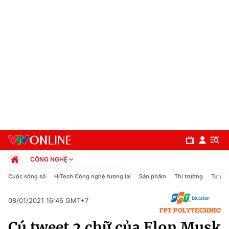
CÔNG NGHỆ
Chính trị
Cuộc sống số
HiTech Công nghệ tương lai
Sản phẩm
Thị trường
Tư vấn
Xã hội
Pháp luật
08/01/2021 16:46 GMT+7
Chuyên mục
Kinh tế
Cú tweet 2 chữ của Elon Musk
Thể thao