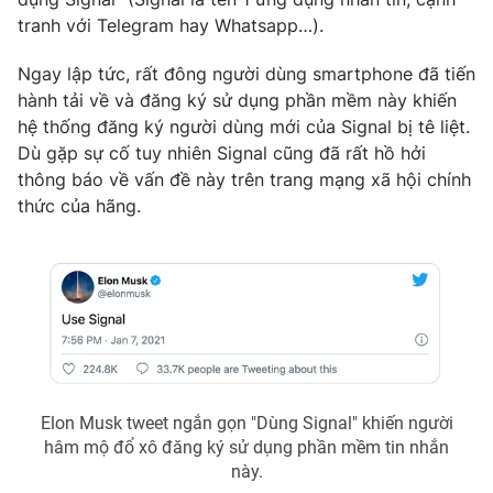
Phim VTV
Giải trí
tranh với Telegram hay Whatsapp…).
Hậu trường
Điện ảnh
Ngay lập tức, rất đông người dùng smartphone đã tiến
Đời sống
Nhân vật
hành tải về và đăng ký sử dụng phần mềm này khiến
Âm nhạc
hệ thống đăng ký người dùng mới của Signal bị tê liệt.
Du lịch
Khán giả
Giáo dục
Dù gặp sự cố tuy nhiên Signal cũng đã rất hồ hởi
Sao
Làm đẹp
thông báo về vấn đề này trên trang mạng xã hội chính
Giải sao mai
Tuyển sinh
thức của hãng.
Công nghệ
Chất lượng cuộc sống
Học trực tuyến
Hitech Công nghệ tương lai
Giao lưu trực tuyến
Sản phẩm
Lịch phát sóng
Thị trường
Tư vấn
Elon Musk tweet ngắn gọn "Dùng Signal" khiến người
Chuyên mục khác
hâm mộ đổ xô đăng ký sử dụng phần mềm tin nhắn
Emagazine
Podcast
này.