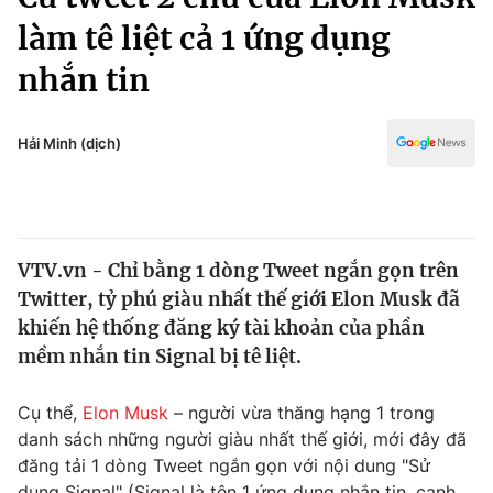
Chính trị
Truyền hình
làm tê liệt cả 1 ứng dụng
Văn hóa - Giải trí
Xã hội
nhắn tin
Y tế
Đời sống
Pháp luật
Công nghệ
Hải Minh (dịch)
Giáo dục
Y tế
Thế giới
VTV.vn - Chỉ bằng 1 dòng Tweet ngắn gọn trên
Twitter, tỷ phú giàu nhất thế giới Elon Musk đã
Tin tức
Kinh tế
khiến hệ thống đăng ký tài khoản của phần
Thế giới đó đây
mềm nhắn tin Signal bị tê liệt.
Tài chính
Dữ liệu và đời sống
Câu chuyện quốc tế
Cụ thể,
Elon Musk
– người vừa thăng hạng 1 trong
Thị trường
danh sách những người giàu nhất thế giới, mới đây đã
Truyền hình
Góc doanh nghiệp
đăng tải 1 dòng Tweet ngắn gọn với nội dung "Sử
dụng Signal" (Signal là tên 1 ứng dụng nhắn tin, cạnh