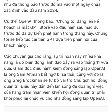
như đã thông báo trước đó mà vào một ngày chưa
xác định vào đầu năm 2024.
Cụ thể, OpenAI thông báo: "Chúng tôi đang lên kế
THỜI BÁO VTV
hoạch ra mắt GPT Store vào đầu năm sau mặc dù
trước đó đã dự kiến phát hành trong tháng này. Chúng
tôi sẽ tiếp tục cải tiến GPT dựa trên phản hồi của
khách hàng".
Theo dõi báo trên
Các chuyên gia cho rằng, sự trì hoãn này nhiều khả
năng là do biến động lãnh đạo xảy ra vào tháng 11 vừa
Cơ quan chủ quản:
Đài Truyền hình Việt Nam
qua. Giám đốc điều hành kiêm đồng sáng lập OpenAI
Cơ quan báo chí:
Thời báo VTV
là ông Sam Altman bất ngờ bị sa thải, cùng với đó là
Giấy phép hoạt động báo in và báo điện tử số 483/GP-BTTTT
ông Greg Brockman sẽ từ bỏ vai trò Chủ tịch hội đồng
cấp ngày 29/12/2023
quản trị. Điều này dẫn đến làn sóng đe dọa nghỉ việc
Tổng Biên tập:
Vũ Thanh Thủy
của hàng trăm nhân viên khiến hội đồng quản trị phải
Phó Tổng Biên tập:
Nguyễn Thị Mỹ Hạnh, Phạm Quốc Thắng,
khôi phục lại chức vụ cho nhà đồng sáng lập OpenAI.
Nguyễn Trọng Ninh
Tổng đài VTV:
024.38 355 931 - 024.38 355 932