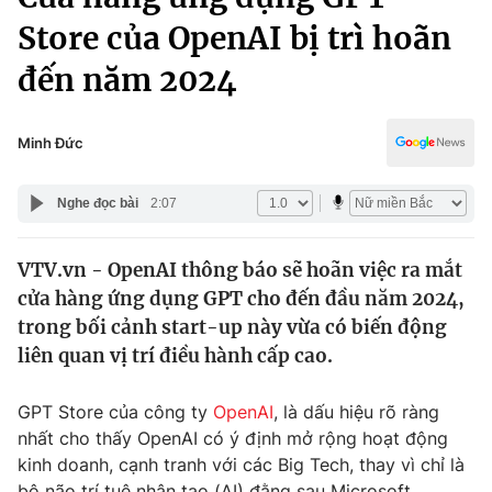
Chính trị
Truyền hình
Store của OpenAI bị trì hoãn
Văn hóa - Giải trí
Xã hội
đến năm 2024
Y tế
Đời sống
Pháp luật
Công nghệ
Minh Đức
Giáo dục
Y tế
Nghe đọc bài
2:07
Thế giới
VTV.vn - OpenAI thông báo sẽ hoãn việc ra mắt
cửa hàng ứng dụng GPT cho đến đầu năm 2024,
Tin tức
Kinh tế
trong bối cảnh start-up này vừa có biến động
Thế giới đó đây
liên quan vị trí điều hành cấp cao.
Tài chính
Dữ liệu và đời sống
Câu chuyện quốc tế
GPT Store của công ty
OpenAI
, là dấu hiệu rõ ràng
Thị trường
nhất cho thấy OpenAI có ý định mở rộng hoạt động
Truyền hình
Góc doanh nghiệp
kinh doanh, cạnh tranh với các Big Tech, thay vì chỉ là
bộ não trí tuệ nhân tạo (AI) đằng sau Microsoft...