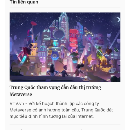
Tin liên quan
Ðiện thoại Thời báo VTV:
024.66 897 897
Email:
toasoan@vtv.vn
Liên hệ quảng cáo:
024-7300.7108
Trung Quốc tham vọng dẫn đầu thị trường
Metaverse
® Cấm sao chép dưới mọi hình thức nếu không có sự chấp
VTV.vn - Với kế hoạch thành lập các công ty
thuận bằng văn bản. Ghi rõ nguồn VTV.vn khi phát hành lại
Metaverse có ảnh hưởng toàn cầu, Trung Quốc đặt
thông tin từ website này.
mục tiêu định hình tương lai của Internet.