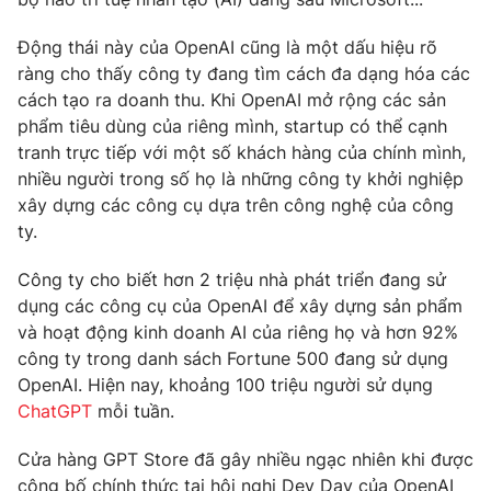
Phim VTV
Giải trí
Động thái này của OpenAI cũng là một dấu hiệu rõ
Hậu trường
Điện ảnh
ràng cho thấy công ty đang tìm cách đa dạng hóa các
Đời sống
Nhân vật
cách tạo ra doanh thu. Khi OpenAI mở rộng các sản
Âm nhạc
phẩm tiêu dùng của riêng mình, startup có thể cạnh
Du lịch
Khán giả
Giáo dục
tranh trực tiếp với một số khách hàng của chính mình,
Sao
Làm đẹp
nhiều người trong số họ là những công ty khởi nghiệp
Giải sao mai
Tuyển sinh
xây dựng các công cụ dựa trên công nghệ của công
Công nghệ
Chất lượng cuộc sống
ty.
Học trực tuyến
Hitech Công nghệ tương lai
Giao lưu trực tuyến
Công ty cho biết hơn 2 triệu nhà phát triển đang sử
Sản phẩm
dụng các công cụ của OpenAI để xây dựng sản phẩm
và hoạt động kinh doanh AI của riêng họ và hơn 92%
Lịch phát sóng
Thị trường
công ty trong danh sách Fortune 500 đang sử dụng
OpenAI. Hiện nay, khoảng 100 triệu người sử dụng
Tư vấn
ChatGPT
mỗi tuần.
Chuyên mục khác
Cửa hàng GPT Store đã gây nhiều ngạc nhiên khi được
Emagazine
Podcast
công bố chính thức tại hội nghị Dev Day của OpenAI