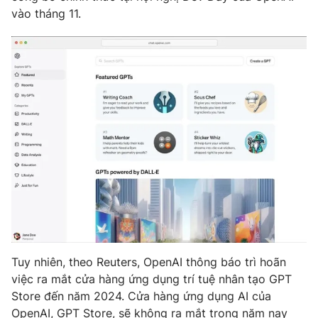
vào tháng 11.
Photo
Infographic
Video
Shorts video
VTV Money
VTV Thể thao
VTV Sức khoẻ
Bất động sản
Thị trường 24h
Tấm lòng Việt
VTV4
Vươn mình bằng AI
Tuy nhiên, theo Reuters, OpenAI thông báo trì hoãn
VTV9
VTV8
việc ra mắt cửa hàng ứng dụng trí tuệ nhân tạo GPT
Store đến năm 2024. Cửa hàng ứng dụng AI của
Liên hệ tòa soạn
English
OpenAI, GPT Store, sẽ không ra mắt trong năm nay