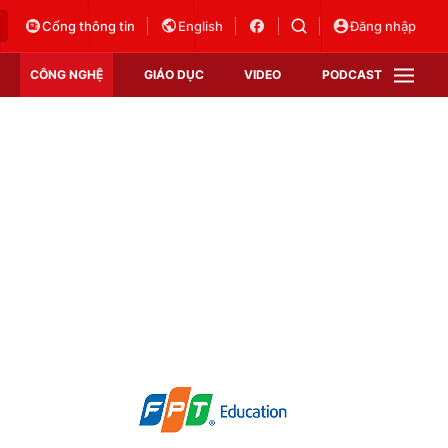
Cổng thông tin
English
Đăng nhập
CÔNG NGHỆ
GIÁO DỤC
VIDEO
PODCAST
VTV Money
VTV Thể thao
VTV Sức khoẻ
Bất động sản
Thị trường 24h
Tấm lòng Việt
Vươn mình bằng AI
VTV4
VTV8
VTV9
Lịch phát sóng
Giao lưu trực tuyến
Sự kiện