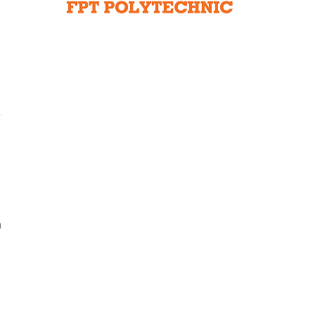
Liên hệ toà soạn
hệ tương lai
h
à