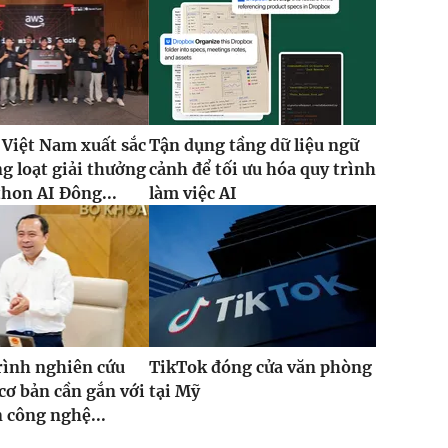
 Việt Nam xuất sắc
Tận dụng tầng dữ liệu ngữ
g loạt giải thưởng
cảnh để tối ưu hóa quy trình
thon AI Đông...
làm việc AI
rình nghiên cứu
TikTok đóng cửa văn phòng
cơ bản cần gắn với
tại Mỹ
n công nghệ...