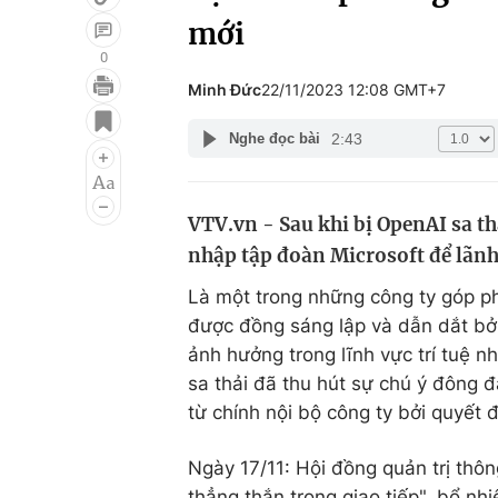
mới
0
Minh Đức
22/11/2023 12:08 GMT+7
Giải trí
Đời sống
2:43
Nghe đọc bài
Điện ảnh
Du lịch
Âm nhạc
Làm đẹp
VTV.vn - Sau khi bị OpenAI sa t
Sao
Chất lượng cuộc sốn
nhập tập đoàn Microsoft để lãn
Là một trong những công ty góp ph
được đồng sáng lập và dẫn dắt bở
ảnh hưởng trong lĩnh vực trí tuệ n
sa thải đã thu hút sự chú ý đông đ
từ chính nội bộ công ty bởi quyết 
Ngày 17/11: Hội đồng quản trị thô
thẳng thắn trong giao tiếp", bổ n