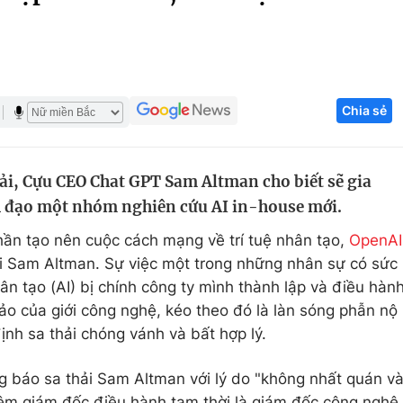
Góc ảnh
Giáo dục
Công nghệ
Chia sẻ
Tuyển sinh
Hitech Công ng
Học trực tuyến
Sản phẩm
hải, Cựu CEO Chat GPT Sam Altman cho biết sẽ gia
g
Thị trường
h đạo một nhóm nghiên cứu AI in-house mới.
Tư vấn
ần tạo nên cuộc cách mạng về trí tuệ nhân tạo,
OpenAI
i Sam Altman. Sự việc một trong những nhân sự có sức
hân tạo (AI) bị chính công
ty mình thành lập và điều hàn
ảo của giới công nghệ, kéo theo đó là làn sóng phẫn nộ
định sa thải chóng vánh và bất hợp lý.
ng báo sa thải Sam Altman với lý do "không nhất quán v
hiệm giám đốc điều hành tạm thời là giám đốc công nghệ