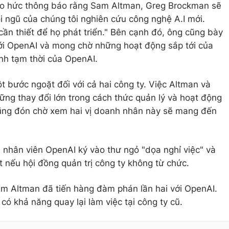
 háo hức thông báo rằng Sam Altman, Greg Brockman sẽ
i ngũ của chúng tôi nghiên cứu công nghệ A.I mới.
cần thiết để họ phát triển." Bên cạnh đó, ông cũng bày
với OpenAI và mong chờ những hoạt động sắp tới của
h tạm thời của OpenAI.
t bước ngoặt đối với cả hai công ty. Việc Altman và
ững thay đổi lớn trong cách thức quản lý và hoạt động
ũng đón chờ xem hai vị doanh nhân này sẽ mang đến
nhân viên OpenAI ký vào thư ngỏ "dọa nghỉ việc" và
t nếu hội đồng quản trị công ty không từ chức.
am Altman đã tiến hàng đàm phán lần hai với OpenAI.
ó khả năng quay lại làm việc tại công ty cũ.