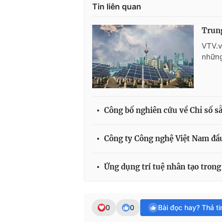
Tin liên quan
Trung
VTV.v
những
Công bố nghiên cứu về Chỉ số s
Công ty Công nghệ Việt Nam đầu 
Ứng dụng trí tuệ nhân tạo tron
0
0
Bài đọc hay? Thả t