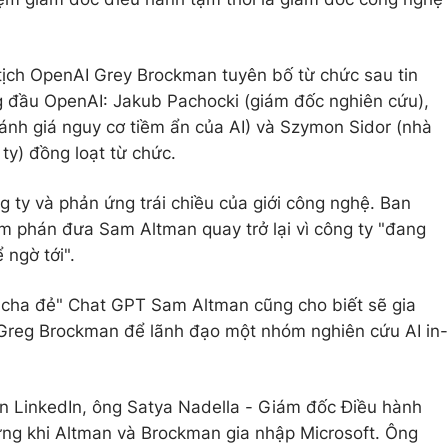
tịch OpenAI Grey Brockman tuyên bố từ chức sau tin
g đầu OpenAI: Jakub Pachocki (giám đốc nghiên cứu),
nh giá nguy cơ tiềm ẩn của AI) và Szymon Sidor (nhà
ty) đồng loạt từ chức.
 ty và phản ứng trái chiều của giới công nghệ. Ban
m phán đưa Sam Altman quay trở lại vì công ty "đang
 ngờ tới".
, "cha đẻ" Chat GPT Sam Altman cũng cho biết sẽ gia
Greg Brockman để lãnh đạo một nhóm nghiên cứu AI in-
ên LinkedIn, ông Satya Nadella - Giám đốc Điều hành
ừng khi Altman và Brockman gia nhập Microsoft. Ông