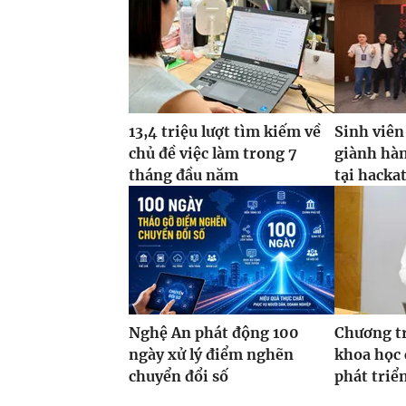
13,4 triệu lượt tìm kiếm về
Sinh viên
chủ đề việc làm trong 7
giành hàn
tháng đầu năm
tại hacka
Nghệ An phát động 100
Chương t
ngày xử lý điểm nghẽn
khoa học 
chuyển đổi số
phát triể