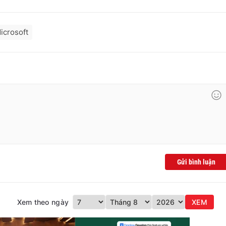
icrosoft
Gửi bình luận
Xem theo ngày
XEM