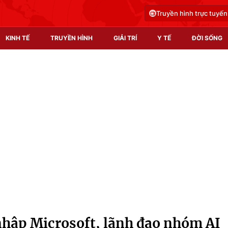
Truyền hình trực tuyến
KINH TẾ
TRUYỀN HÌNH
GIẢI TRÍ
Y TẾ
ĐỜI SỐNG
Pháp luật
Y tế
Truyền hình
Multimedia
Phim VTV
Video
Hậu trường
Shorts video
Nhân vật
Podcast
Khán giả
EMagazine
Giải sao mai
Photo
nhập Microsoft, lãnh đạo nhóm AI
Infographic