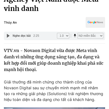
Chính trị
Truyền hình
vinh danh
Văn hóa - Giải trí
Xã hội
Y tế
Thúy An
Đời sống
Pháp luật
Công nghệ
Nghe đọc bài
2:25
Giáo dục
Y tế
VTV.vn - Novaon Digital vừa được Meta vinh
danh vì những ứng dụng sáng tạo, đa dạng và
Thế giới
kết hợp đổi mới giúp doanh nghiệp khai phá sức
Tin tức
mạnh hội thoại.
Kinh tế
Thế giới đó đây
Giải thưởng đã minh chứng cho thành công của
Tài chính
Dữ liệu và đời sống
Câu chuyện quốc tế
Novaon Digital sau sự chuyển mình mạnh mẽ nhằm
Thị trường
tạo ra những giải pháp (Solutions) trải nghiệm thương
hiệu toàn diện và đa dạng cho tất cả khách hàng.
Truyền hình
Góc doanh nghiệp