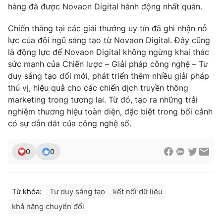
Ðiện thoại Thời báo VTV:
024.66 897 897
hàng đã được Novaon Digital hành động nhất quán.
Email:
toasoan@vtv.vn
Chiến thắng tại các giải thưởng uy tín đã ghi nhận nỗ
Liên hệ quảng cáo:
024-7300.7108
lực của đội ngũ sáng tạo từ Novaon Digital. Đây cũng
là động lực để Novaon Digital không ngừng khai thác
sức mạnh của Chiến lược – Giải pháp công nghệ – Tư
duy sáng tạo đổi mới, phát triển thêm nhiều giải pháp
thú vị, hiệu quả cho các chiến dịch truyền thông
marketing trong tương lai. Từ đó, tạo ra những trải
nghiệm thương hiệu toàn diện, đặc biệt trong bối cảnh
có sự dẫn dắt của công nghệ số.
0
0
® Cấm sao chép dưới mọi hình thức nếu không có sự chấp
thuận bằng văn bản. Ghi rõ nguồn VTV.vn khi phát hành lại
Từ khóa:
Tư duy sáng tạo
kết nối dữ liệu
thông tin từ website này.
khả năng chuyển đổi