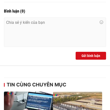
Bình luận
(
0
)
Gửi bình luận
TIN CÙNG CHUYÊN MỤC