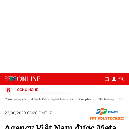
CÔNG NGHỆ
Chính trị
Cuộc sống số
HiTech Công nghệ tương lai
Sản phẩm
Thị trường
Tư vấn
Xã hội
Pháp luật
23/06/2023 06:28 GMT+7
Chuyên mục
Kinh tế
Agency Việt Nam được Meta
Thể thao