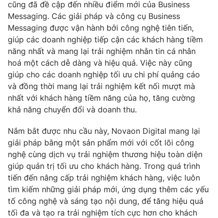
cũng đã đề cập đến nhiều điểm mới của Business
Messaging. Các giải pháp và công cụ Business
Messaging được vận hành bởi công nghệ tiên tiến,
giúp các doanh nghiệp tiếp cận các khách hàng tiềm
THỜI BÁO VTV
năng nhất và mang lại trải nghiệm nhắn tin cá nhân
hoá một cách dễ dàng và hiệu quả. Việc này cũng
giúp cho các doanh nghiệp tối ưu chi phí quảng cáo
và đồng thời mang lại trải nghiệm kết nối mượt mà
Theo dõi báo trên
nhất với khách hàng tiềm năng của họ, tăng cường
khả năng chuyển đổi và doanh thu.
Cơ quan chủ quản:
Đài Truyền hình Việt Nam
Nắm bắt được nhu cầu này, Novaon Digital mang lại
Cơ quan báo chí:
Thời báo VTV
giải pháp bằng một sản phẩm mới với cốt lõi công
Giấy phép hoạt động báo in và báo điện tử số 483/GP-BTTTT
nghệ cùng dịch vụ trải nghiệm thương hiệu toàn diện
cấp ngày 29/12/2023
giúp quản trị tối ưu cho khách hàng. Trong quá trình
Tổng Biên tập:
Vũ Thanh Thủy
tiến đến nâng cấp trải nghiệm khách hàng, việc luôn
Phó Tổng Biên tập:
Nguyễn Thị Mỹ Hạnh, Phạm Quốc Thắng,
tìm kiếm những giải pháp mới, ứng dụng thêm các yếu
Nguyễn Trọng Ninh
tố công nghệ và sáng tạo nội dung, để tăng hiệu quả
Tổng đài VTV:
024.38 355 931 - 024.38 355 932
tối đa và tạo ra trải nghiệm tích cực hơn cho khách