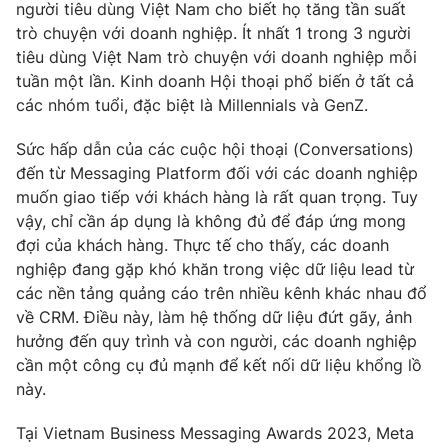
người tiêu dùng Việt Nam cho biết họ tăng tần suất
Photo
Infographic
trò chuyện với doanh nghiệp. Ít nhất 1 trong 3 người
tiêu dùng Việt Nam trò chuyện với doanh nghiệp mỗi
tuần một lần. Kinh doanh Hội thoại phổ biến ở tất cả
Video
Shorts video
các nhóm tuổi, đặc biệt là Millennials và GenZ.
VTV Money
VTV Thể thao
Sức hấp dẫn của các cuộc hội thoại (Conversations)
đến từ Messaging Platform đối với các doanh nghiệp
muốn giao tiếp với khách hàng là rất quan trọng. Tuy
VTV Sức khoẻ
Bất động sản
vậy, chỉ cần áp dụng là không đủ để đáp ứng mong
đợi của khách hàng. Thực tế cho thấy, các doanh
Thị trường 24h
Tấm lòng Việt
nghiệp đang gặp khó khăn trong việc dữ liệu lead từ
các nền tảng quảng cáo trên nhiều kênh khác nhau đổ
về CRM. Điều này, làm hệ thống dữ liệu đứt gãy, ảnh
VTV4
Vươn mình bằng AI
hưởng đến quy trình và con người, các doanh nghiệp
cần một công cụ đủ mạnh để kết nối dữ liệu khổng lồ
VTV9
VTV8
này.
Tại Vietnam Business Messaging Awards 2023, Meta
Liên hệ tòa soạn
English