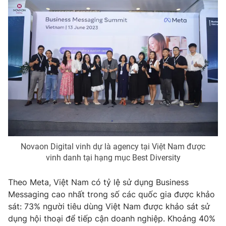
Phim VTV
Giải trí
Hậu trường
Điện ảnh
Đời sống
Nhân vật
Âm nhạc
Du lịch
Khán giả
Giáo dục
Sao
Làm đẹp
Giải sao mai
Tuyển sinh
Công nghệ
Chất lượng cuộc sống
Học trực tuyến
Hitech Công nghệ tương lai
Giao lưu trực tuyến
Sản phẩm
Novaon Digital vinh dự là agency tại Việt Nam được
Lịch phát sóng
vinh danh tại hạng mục Best Diversity
Thị trường
Tư vấn
Theo Meta, Việt Nam có tỷ lệ sử dụng Business
Messaging cao nhất trong số các quốc gia được khảo
Chuyên mục khác
sát: 73% người tiêu dùng Việt Nam được khảo sát sử
Emagazine
Podcast
dụng hội thoại để tiếp cận doanh nghiệp. Khoảng 40%