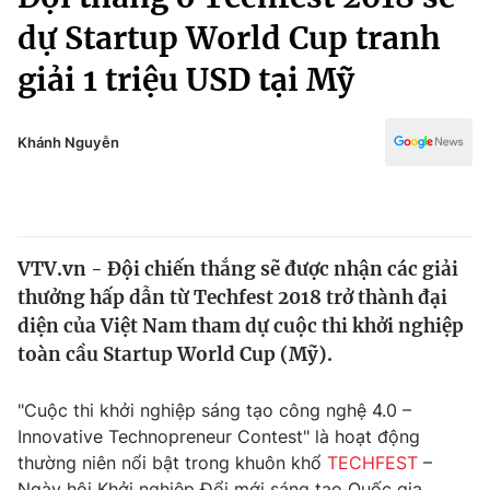
Chính trị
Truyền hình
dự Startup World Cup tranh
Văn hóa - Giải trí
Xã hội
giải 1 triệu USD tại Mỹ
Y tế
Đời sống
Pháp luật
Công nghệ
Khánh Nguyễn
Giáo dục
Y tế
Thế giới
VTV.vn - Đội chiến thắng sẽ được nhận các giải
thưởng hấp dẫn từ Techfest 2018 trở thành đại
Tin tức
Kinh tế
diện của Việt Nam tham dự cuộc thi khởi nghiệp
Thế giới đó đây
toàn cầu Startup World Cup (Mỹ).
Tài chính
Dữ liệu và đời sống
Câu chuyện quốc tế
"Cuộc thi khởi nghiệp sáng tạo công nghệ 4.0 –
Thị trường
Innovative Technopreneur Contest" là hoạt động
Truyền hình
Góc doanh nghiệp
thường niên nổi bật trong khuôn khổ
TECHFEST
–
Ngày hội Khởi nghiệp Đổi mới sáng tạo Quốc gia.