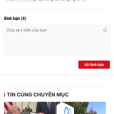
Bình luận
(
0
)
Gửi bình luận
TIN CÙNG CHUYÊN MỤC