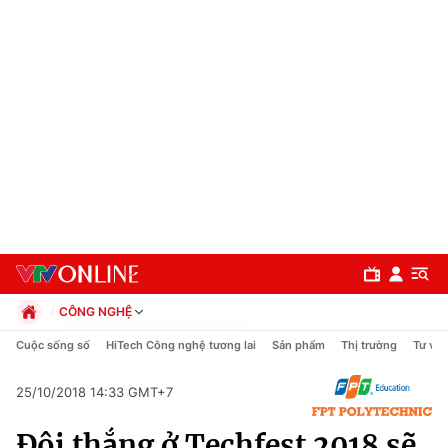
CÔNG NGHỆ
Chính trị
Cuộc sống số
HiTech Công nghệ tương lai
Sản phẩm
Thị trường
Tư vấn
Xã hội
Pháp luật
25/10/2018 14:33 GMT+7
Chuyên mục
Kinh tế
Đội thắng ở Techfest 2018 sẽ
Thể thao