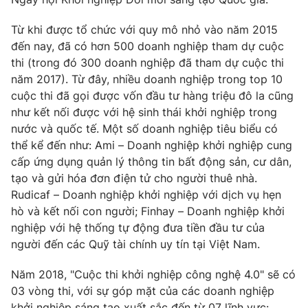
Phim VTV
Giải trí
Từ khi được tổ chức với quy mô nhỏ vào năm 2015
Hậu trường
Điện ảnh
đến nay, đã có hơn 500 doanh nghiệp tham dự cuộc
Đời sống
Nhân vật
thi (trong đó 300 doanh nghiệp đã tham dự cuộc thi
Âm nhạc
năm 2017). Từ đây, nhiều doanh nghiệp trong top 10
Du lịch
Khán giả
Giáo dục
cuộc thi đã gọi được vốn đầu tư hàng triệu đô la cũng
Sao
Làm đẹp
như kết nối được với hệ sinh thái khởi nghiệp trong
Giải sao mai
Tuyển sinh
nước và quốc tế. Một số doanh nghiệp tiêu biểu có
Công nghệ
Chất lượng cuộc sống
thể kể đến như: Ami – Doanh nghiệp khởi nghiệp cung
Học trực tuyến
cấp ứng dụng quản lý thông tin bất động sản, cư dân,
Hitech Công nghệ tương lai
Giao lưu trực tuyến
tạo và gửi hóa đơn điện tử cho người thuê nhà.
Sản phẩm
Rudicaf – Doanh nghiệp khởi nghiệp với dịch vụ hẹn
hò và kết nối con người; Finhay – Doanh nghiệp khởi
Lịch phát sóng
Thị trường
nghiệp với hệ thống tự động đưa tiền đầu tư của
người đến các Quỹ tài chính uy tín tại Việt Nam.
Tư vấn
Chuyên mục khác
Năm 2018, "Cuộc thi khởi nghiệp công nghệ 4.0" sẽ có
Emagazine
Podcast
03 vòng thi, với sự góp mặt của các doanh nghiệp
khởi nghiệp sáng tạo xuất sắc đến từ 07 lĩnh vực: