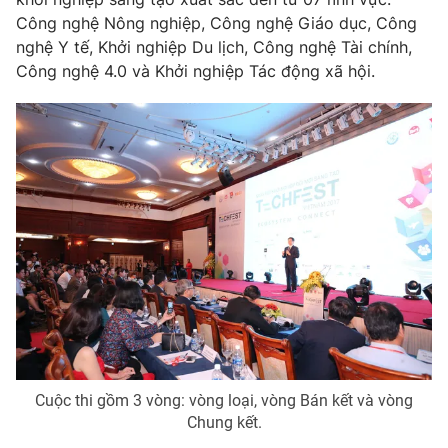
Công nghệ Nông nghiệp, Công nghệ Giáo dục, Công
Photo
Infographic
nghệ Y tế, Khởi nghiệp Du lịch, Công nghệ Tài chính,
Công nghệ 4.0 và Khởi nghiệp Tác động xã hội.
Video
Shorts video
VTV Money
VTV Thể thao
VTV Sức khoẻ
Bất động sản
Thị trường 24h
Tấm lòng Việt
VTV4
Vươn mình bằng AI
VTV9
VTV8
Cuộc thi gồm 3 vòng: vòng loại, vòng Bán kết và vòng
Chung kết.
Liên hệ tòa soạn
English