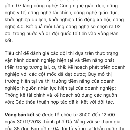
Email:
toasoan@vtv.vn
gồm 07 làng công nghệ: Công nghệ giáo dục, công
Liên hệ quảng cáo:
024-7300.7108
nghệ y tế, công nghệ tài chính, công nghệ giáo dục,
khởi nghiệp du lịch, khởi nghiệp tác động xã hội, công
nghệ 4.0. Kết quả mỗi Làng công nghệ sẽ chọn ra 02
đội trong nước và 01 đội quốc tế tiến vào vòng Bán
kết.
Tiêu chí để đánh giá các đội thi dựa trên thực trạng
vận hành doanh nghiệp hiện tại và tiềm năng phát
triển trong tương lai, cụ thể: Kế hoạch phát triển doanh
nghiệp với các cột mốc đã đạt được; Quy mô thị
trường hiện tại và thị trường tiềm năng của doanh
nghiệp; Nguồn nhân lực hiện tại của doanh nghiệp;
® Cấm sao chép dưới mọi hình thức nếu không có sự chấp
Thống kê tài chính và kế hoạch sử dụng các nguồn
thuận bằng văn bản. Ghi rõ nguồn VTV.vn khi phát hành lại
vốn; Các thỏa thuận hợp tác đã kí kết với đối tác.
thông tin từ website này.
Vòng bán kết
sẽ được tổ chức từ 8h00 đến 12h00
ngày 30/11/2018 thành phố Đà Nẵng với sự tham gia
của 35 đội. Bao gồm: 04 đội từ vòng sơ khảo cuộc thi