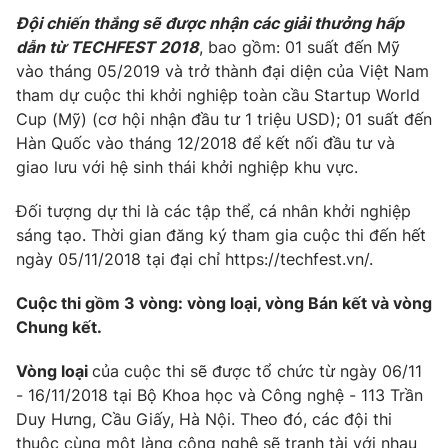
Đội chiến thắng sẽ được nhận các giải thưởng hấp
dẫn từ TECHFEST 2018
, bao gồm: 01 suất đến Mỹ
vào tháng 05/2019 và trở thành đại diện của Việt Nam
tham dự cuộc thi khởi nghiệp toàn cầu Startup World
THỜI BÁO VTV
Cup (Mỹ) (cơ hội nhận đầu tư 1 triệu USD); 01 suất đến
Hàn Quốc vào tháng 12/2018 để kết nối đầu tư và
Theo dõi báo trên
giao lưu với hệ sinh thái khởi nghiệp khu vực.
Đối tượng dự thi là các tập thể, cá nhân khởi nghiệp
Cơ quan chủ quản:
Đài Truyền hình Việt Nam
sáng tạo. Thời gian đăng ký tham gia cuộc thi đến hết
Cơ quan báo chí:
Thời báo VTV
ngày 05/11/2018 tại đại chỉ https://techfest.vn/.
Giấy phép hoạt động báo in và báo điện tử số 483/GP-BTTTT
cấp ngày 29/12/2023
Cuộc thi gồm 3 vòng: vòng loại, vòng Bán kết và vòng
Tổng Biên tập:
Vũ Thanh Thủy
Chung kết.
Phó Tổng Biên tập:
Nguyễn Thị Mỹ Hạnh, Phạm Quốc Thắng,
Nguyễn Trọng Ninh
Vòng loại
của cuộc thi sẽ được tổ chức từ ngày 06/11
Tổng đài VTV:
024.38 355 931 - 024.38 355 932
- 16/11/2018 tại Bộ Khoa học và Công nghệ - 113 Trần
Duy Hưng, Cầu Giấy, Hà Nội. Theo đó, các đội thi
Ðiện thoại Thời báo VTV:
024.66 897 897
thuộc cùng một làng công nghệ sẽ tranh tài với nhau