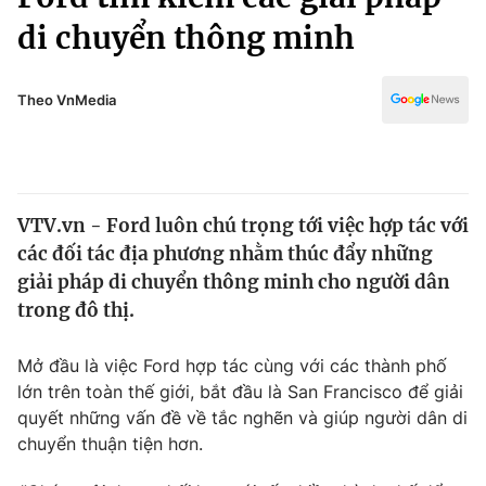
Chính trị
Truyền hình
di chuyển thông minh
Văn hóa - Giải trí
Xã hội
Y tế
Theo VnMedia
Đời sống
Pháp luật
Công nghệ
Giáo dục
Y tế
VTV.vn - Ford luôn chú trọng tới việc hợp tác với
các đối tác địa phương nhằm thúc đẩy những
Thế giới
giải pháp di chuyển thông minh cho người dân
Tin tức
trong đô thị.
Kinh tế
Thế giới đó đây
Mở đầu là việc Ford hợp tác cùng với các thành phố
Tài chính
Dữ liệu và đời sống
Câu chuyện quốc tế
lớn trên toàn thế giới, bắt đầu là San Francisco để giải
Thị trường
quyết những vấn đề về tắc nghẽn và giúp người dân di
chuyển thuận tiện hơn.
Truyền hình
Góc doanh nghiệp