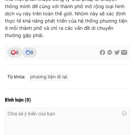
Ðiện thoại Thời báo VTV:
024.66 897 897
thông minh để cùng với thành phố mở rộng loại hình
Email:
toasoan@vtv.vn
dịch vụ này trên toàn thế giới. Nhóm này sẽ xác định
Liên hệ quảng cáo:
024-7300.7108
thực tế khả năng phát triển của hệ thống phương tiện
ở mỗi thành phố và chỉ ra các vấn đề di chuyển
thường gặp phải.
0
0
Từ khóa:
phương tiện đi lại
Bình luận
(
0
)
® Cấm sao chép dưới mọi hình thức nếu không có sự chấp
thuận bằng văn bản. Ghi rõ nguồn VTV.vn khi phát hành lại
thông tin từ website này.