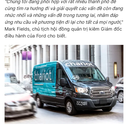
"Chúng tôi đang phối hợp với rất nhiều thành phố để
Phim VTV
Giải trí
cùng tìm ra hướng đi và giải quyết các vấn đề còn đang
Hậu trường
nhức nhối và những vấn đề trong tương lai, nhằm đáp
Điện ảnh
ứng nhu cầu về phương tiện đi lại cho tất cả mọi người,
"
Đời sống
Nhân vật
Mark Fields, chủ tịch hội đồng quản trị kiêm Giám đốc
Âm nhạc
Du lịch
điều hành của Ford cho biết.
Khán giả
Giáo dục
Sao
Làm đẹp
Giải sao mai
Tuyển sinh
Công nghệ
Chất lượng cuộc sống
Học trực tuyến
Hitech Công nghệ tương lai
Giao lưu trực tuyến
Sản phẩm
Lịch phát sóng
Thị trường
Tư vấn
Chuyên mục khác
Emagazine
Podcast