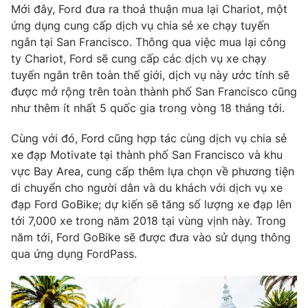
Mới đây, Ford đưa ra thoả thuận mua lại Chariot, một
Photo
Infographic
ứng dụng cung cấp dịch vụ chia sẻ xe chạy tuyến
ngắn tại San Francisco. Thông qua việc mua lại công
ty Chariot, Ford sẽ cung cấp các dịch vụ xe chạy
Video
Shorts video
tuyến ngắn trên toàn thế giới, dịch vụ này ước tính sẽ
được mở rộng trên toàn thành phố San Francisco cũng
VTV Money
VTV Thể thao
như thêm ít nhất 5 quốc gia trong vòng 18 tháng tới.
Cùng với đó, Ford cũng hợp tác cùng dịch vụ chia sẻ
VTV Sức khoẻ
Bất động sản
xe đạp Motivate tại thành phố San Francisco và khu
vực Bay Area, cung cấp thêm lựa chọn về phương tiện
Thị trường 24h
Tấm lòng Việt
di chuyển cho người dân và du khách với dịch vụ xe
đạp Ford GoBike; dự kiến sẽ tăng số lượng xe đạp lên
tới 7,000 xe trong năm 2018 tại vùng vịnh này. Trong
VTV4
Vươn mình bằng AI
năm tới, Ford GoBike sẽ được đưa vào sử dụng thông
qua ứng dụng FordPass.
VTV9
VTV8
Liên hệ tòa soạn
English