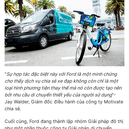
THỜI BÁO VTV
Theo dõi báo trên
Cơ quan chủ quản:
Đài Truyền hình Việt Nam
"
Sự hợp tác đặc biệt này với Ford là một minh chứng
Cơ quan báo chí:
Thời báo VTV
cho thấy dịch vụ chia sẻ xe đạp không còn chỉ là một
loại hình phương tiện thay thế mà nó còn được tạo nên
Giấy phép hoạt động báo in và báo điện tử số 483/GP-BTTTT
cấp ngày 29/12/2023
bởi nhu cầu di chuyển thiết yếu của người sử dụng
"-
Jay Walder, Giám đốc điều hành của công ty Motivate
Tổng Biên tập:
Vũ Thanh Thủy
chia sẻ.
Phó Tổng Biên tập:
Nguyễn Thị Mỹ Hạnh, Phạm Quốc Thắng,
Nguyễn Trọng Ninh
Cuối cùng, Ford đang thành lập nhóm Giải pháp đô thị
Tổng đài VTV:
024.38 355 931 - 024.38 355 932
như một phần thuộc công ty Giải pháp di chuyển