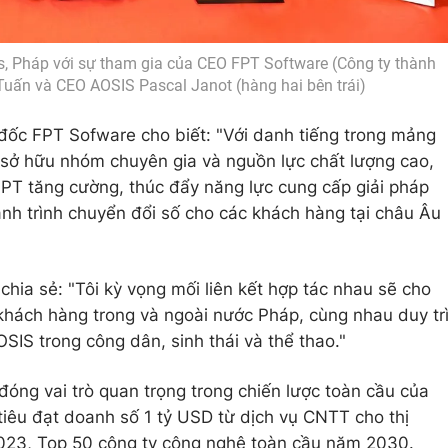
aris, Pháp với sự tham gia của CEO FPT Software (Công ty thành
uấn và CEO AOSIS Pascal Janot (hàng hai bên trái)
ốc FPT Sofware cho biết: "Với danh tiếng trong mảng
ế sở hữu nhóm chuyên gia và nguồn lực chất lượng cao,
 FPT tăng cường, thúc đẩy năng lực cung cấp giải pháp
nh trình chuyển đổi số cho các khách hàng tại châu Âu
hia sẻ: "Tôi kỳ vọng mối liên kết hợp tác nhau sẽ cho
khách hàng trong và ngoài nước Pháp, cùng nhau duy tr
AOSIS trong công dân, sinh thái và thể thao."
ng vai trò quan trọng trong chiến lược toàn cầu của
iêu đạt doanh số 1 tỷ USD từ dịch vụ CNTT cho thị
023, Top 50 công ty công nghệ toàn cầu năm 2030.