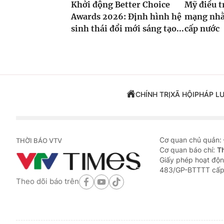
Khởi động Better Choice
Mỹ điều t
Awards 2026: Định hình hệ
mạng nhằ
sinh thái đổi mới sáng tạo...
cấp nước
CHÍNH TRỊ
XÃ HỘI
PHÁP L
Cơ quan chủ quản:
THỜI BÁO VTV
Cơ quan báo chí:
T
Giấy phép hoạt độn
483/GP-BTTTT cấp
Theo dõi báo trên