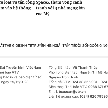
ra loạt vụ tấn công
SpaceX tham vọng cạnh
m vào hệ thống
tranh với 3 nhà mạng lớn
của Mỹ
UẬT
THẾ GIỚI
KINH TẾ
TRUYỀN HÌNH
GIẢI TRÍ
Y TẾ
ĐỜI SỐNG
CÔNG NG
Đài Truyền hình Việt Nam
Tổng Biên tập:
Vũ Thanh Thủy
hời báo VTV
Phó Tổng Biên tập:
Nguyễn Thị Mỹ Hạ
g báo in và báo điện tử số
Nguyễn Trọng Ninh
 ngày 29/12/2023
Tổng đài VTV:
024.38 355 931 - 024
Ðiện thoại Thời báo VTV:
0988 671 6
Email:
toasoan@vtv.vn
Liên hệ quảng cáo:
(024) 626 79595