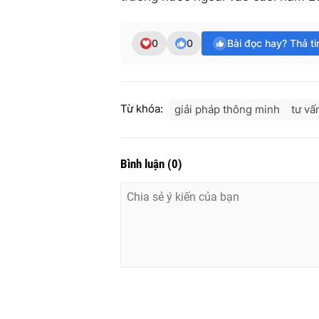
0
0
Bài đọc hay? Thả t
Từ khóa:
giải pháp thông minh
tư vấ
Bình luận
(
0
)