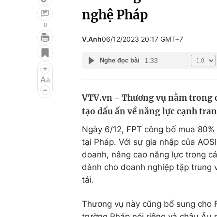
nghệ Pháp
0
V.Anh
06/12/2023 20:17 GMT+7
Giải trí
Đời sống
1:33
Nghe đọc bài
Điện ảnh
Du lịch
Âm nhạc
Làm đẹp
VTV.vn - Thương vụ nằm trong ch
Sao
Chất lượng cuộc sốn
tạo dấu ấn về năng lực cạnh tran
Ngày 6/12, FPT công bố mua 80% c
tại Pháp. Với sự gia nhập của AOS
doanh, nâng cao năng lực trong cá
dành cho doanh nghiệp tập trung 
tải.
Thương vụ này cũng bổ sung cho F
trường Pháp nói riêng và châu Âu 