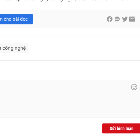
im cho bài đọc
n công nghệ
Gửi bình luận