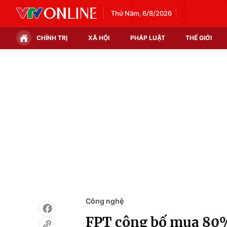
Thứ Năm, 6/8/2026
CHÍNH TRỊ
XÃ HỘI
PHÁP LUẬT
THẾ GIỚI
Chính trị
Xã hội
Thế giới
Kinh tế
Tin tức
Tài chính
Thế giới đó đây
Thị trường
Câu chuyện quốc tế
Góc doanh nghiệp
Dữ liệu và đời sống
Công nghệ
FPT công bố mua 80%