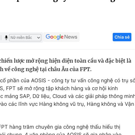
Góc ảnh
Giáo dục
Công nghệ
Chia sẻ
Tuyển sinh
Hitech Công ng
Học trực tuyến
Sản phẩm
iến lược mở rộng hiện diện toàn cầu và đặc biệt là
g
Thị trường
h về công nghệ tại châu Âu của FPT.
Tư vấn
ổ phần của AOSIS - công ty tư vấn công nghệ có trụ s
IS, FPT sẽ mở rộng tập khách hàng và cơ hội kinh
c mảng SAP, Dữ liệu, Cloud và các giải pháp thông min
vào các lĩnh vực Hàng không vũ trụ, Hàng không và Vận
PT hàng trăm chuyên gia công nghệ thấu hiểu thị
nói chung. 4 văn phòng của AOSIS sẽ gia nhập vào