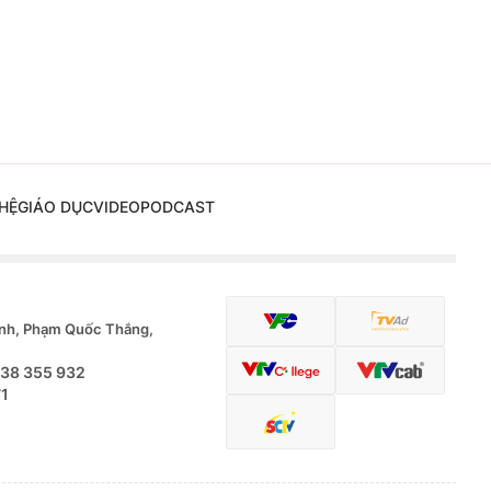
HỆ
GIÁO DỤC
VIDEO
PODCAST
nh, Phạm Quốc Thắng,
.38 355 932
71