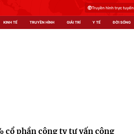
Truyền hình trực tuyến
KINH TẾ
TRUYỀN HÌNH
GIẢI TRÍ
Y TẾ
ĐỜI SỐNG
Pháp luật
Y tế
Truyền hình
Multimedia
Phim VTV
Video
Hậu trường
Shorts video
Nhân vật
Podcast
Khán giả
EMagazine
Giải sao mai
Photo
 cổ phần công ty tư vấn công
Infographic