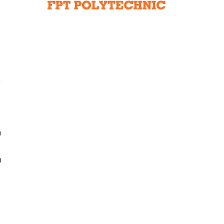
Liên hệ toà soạn
hệ tương lai
ở
h