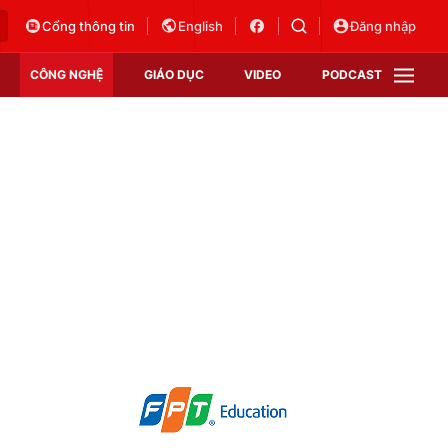
Cổng thông tin
English
Đăng nhập
CÔNG NGHỆ
GIÁO DỤC
VIDEO
PODCAST
VTV Money
VTV Thể thao
VTV Sức khoẻ
Bất động sản
Thị trường 24h
Tấm lòng Việt
Vươn mình bằng AI
VTV4
VTV8
VTV9
Lịch phát sóng
Giao lưu trực tuyến
Sự kiện