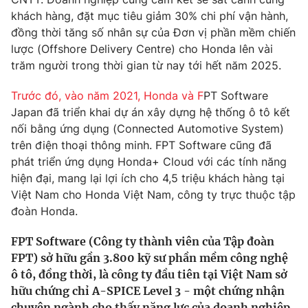
Phim VTV
Giải trí
khách hàng, đặt mục tiêu giảm 30% chi phí vận hành,
Hậu trường
đồng thời tăng số nhân sự của Đơn vị phần mềm chiến
Điện ảnh
lược (Offshore Delivery Centre) cho Honda lên vài
Đời sống
Nhân vật
trăm người trong thời gian từ nay tới hết năm 2025.
Âm nhạc
Du lịch
Khán giả
Giáo dục
Trước đó, vào năm 2021, Honda và F
PT Software
Sao
Làm đẹp
Japan đã triển khai dự án xây dựng hệ thống ô tô kết
Giải sao mai
Tuyển sinh
nối bằng ứng dụng (Connected Automotive System)
Công nghệ
Chất lượng cuộc sống
trên điện thoại thông minh. FPT Software cũng đã
Học trực tuyến
phát triển ứng dụng Honda+ Cloud với các tính năng
Hitech Công nghệ tương lai
Giao lưu trực tuyến
hiện đại, mang lại lợi ích cho 4,5 triệu khách hàng tại
Sản phẩm
Việt Nam cho Honda Việt Nam, công ty trực thuộc tập
đoàn Honda.
Lịch phát sóng
Thị trường
FPT Software (Công ty thành viên của Tập đoàn
Tư vấn
FPT) sở hữu gần 3.800 kỹ sư phần mềm công nghệ
Chuyên mục khác
ô tô, đồng thời, là công ty đầu tiên tại Việt Nam sở
Emagazine
Podcast
hữu chứng chỉ A-SPICE Level 3 - một chứng nhận
chuyên ngành cho thấy năng lực của doanh nghiệp