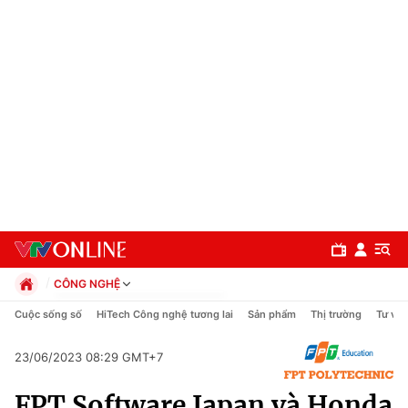
CÔNG NGHỆ
Chính trị
Cuộc sống số
HiTech Công nghệ tương lai
Sản phẩm
Thị trường
Tư vấn
Xã hội
Pháp luật
23/06/2023 08:29 GMT+7
Chuyên mục
Kinh tế
FPT Software Japan và Honda
Thể thao