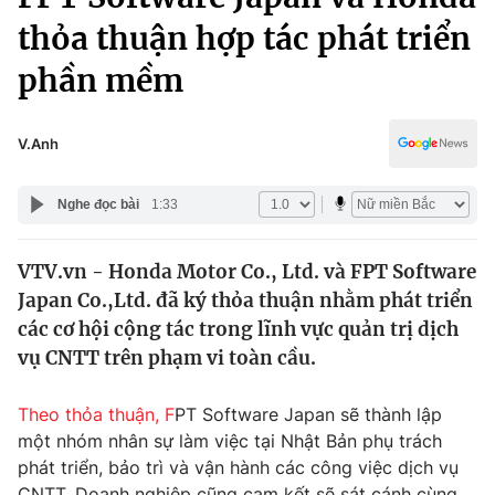
Chính trị
Truyền hình
thỏa thuận hợp tác phát triển
Văn hóa - Giải trí
Xã hội
phần mềm
Y tế
Đời sống
Pháp luật
Công nghệ
V.Anh
Giáo dục
Y tế
Nghe đọc bài
1:33
Thế giới
VTV.vn - Honda Motor Co., Ltd. và FPT Software
Japan Co.,Ltd. đã ký thỏa thuận nhằm phát triển
Tin tức
Kinh tế
các cơ hội cộng tác trong lĩnh vực quản trị dịch
Thế giới đó đây
vụ CNTT trên phạm vi toàn cầu.
Tài chính
Dữ liệu và đời sống
Câu chuyện quốc tế
Theo thỏa thuận, F
PT Software Japan sẽ thành lập
Thị trường
một nhóm nhân sự làm việc tại Nhật Bản phụ trách
Truyền hình
Góc doanh nghiệp
phát triển, bảo trì và vận hành các công việc dịch vụ
CNTT. Doanh nghiệp cũng cam kết sẽ sát cánh cùng