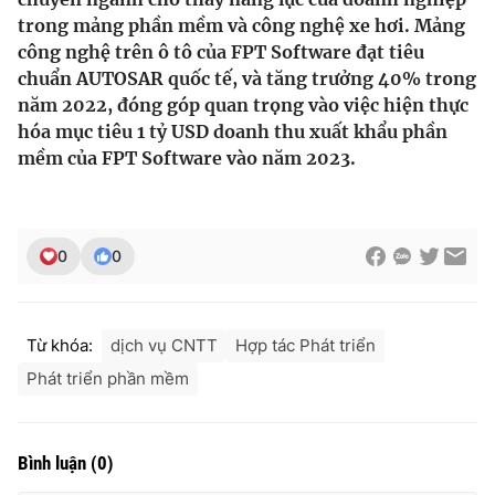
trong mảng phần mềm và công nghệ xe hơi. Mảng
Photo
Infographic
công nghệ trên ô tô của FPT Software đạt tiêu
chuẩn AUTOSAR quốc tế, và tăng trưởng 40% trong
Video
Shorts video
năm 2022, đóng góp quan trọng vào việc hiện thực
hóa mục tiêu 1 tỷ USD doanh thu xuất khẩu phần
mềm của FPT Software vào năm 2023.
VTV Money
VTV Thể thao
VTV Sức khoẻ
Bất động sản
0
0
Thị trường 24h
Tấm lòng Việt
Từ khóa:
dịch vụ CNTT
Hợp tác Phát triển
VTV4
Vươn mình bằng AI
Phát triển phần mềm
VTV9
VTV8
Bình luận
(
0
)
Liên hệ tòa soạn
English