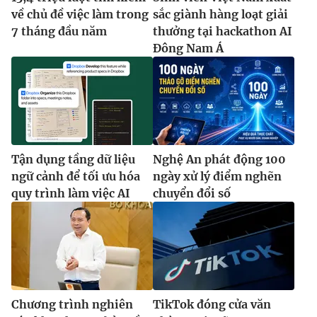
Ðiện thoại Thời báo VTV:
024.66 897 897
về chủ đề việc làm trong
sắc giành hàng loạt giải
Email:
toasoan@vtv.vn
7 tháng đầu năm
thưởng tại hackathon AI
Đông Nam Á
Liên hệ quảng cáo:
024-7300.7108
Tận dụng tầng dữ liệu
Nghệ An phát động 100
ngữ cảnh để tối ưu hóa
ngày xử lý điểm nghẽn
quy trình làm việc AI
chuyển đổi số
® Cấm sao chép dưới mọi hình thức nếu không có sự chấp
thuận bằng văn bản. Ghi rõ nguồn VTV.vn khi phát hành lại
thông tin từ website này.
Chương trình nghiên
TikTok đóng cửa văn