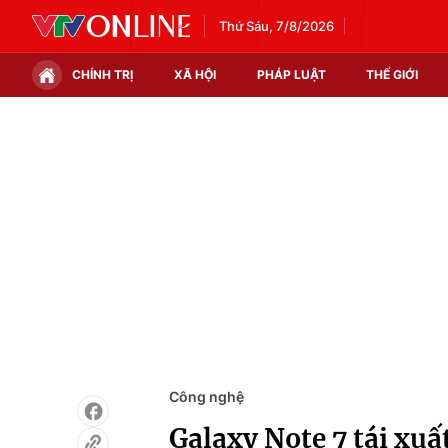
Thứ Sáu, 7/8/2026
CHÍNH TRỊ
XÃ HỘI
PHÁP LUẬT
THẾ GIỚI
Chính trị
Xã hội
Thế giới
Kinh tế
Tin tức
Tài chính
Thế giới đó đây
Thị trường
Câu chuyện quốc tế
Góc doanh nghiệp
Dữ liệu và đời sống
Công nghệ
Galaxy Note 7 tái xuấ