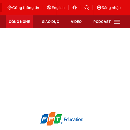
Cổng thông tin
English
Đăng nhập
CÔNG NGHỆ
GIÁO DỤC
VIDEO
PODCAST
VTV Money
VTV Thể thao
VTV Sức khoẻ
Bất động sản
Thị trường 24h
Tấm lòng Việt
Vươn mình bằng AI
VTV4
VTV8
VTV9
Lịch phát sóng
Giao lưu trực tuyến
Sự kiện