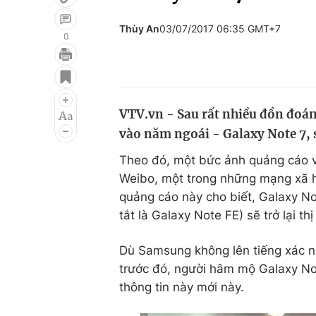
Thùy An
03/07/2017 06:35 GMT+7
0
Giải trí
Đời sống
Điện ảnh
Du lịch
VTV.vn - Sau rất nhiều đồn đo
Âm nhạc
Làm đẹp
vào năm ngoái - Galaxy Note 7, sẽ
Sao
Chất lượng cuộc sốn
Theo đó, một bức ảnh quảng cáo v
Weibo, một trong những mạng xã h
quảng cáo này cho biết, Galaxy Not
tắt là Galaxy Note FE) sẽ trở lại th
Dù Samsung không lên tiếng xác n
trước đó, người hâm mộ Galaxy Not
thông tin này mới này.