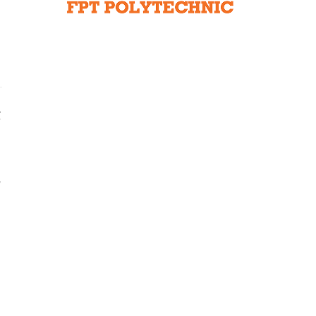
Liên hệ toà soạn
hệ tương lai
g
,