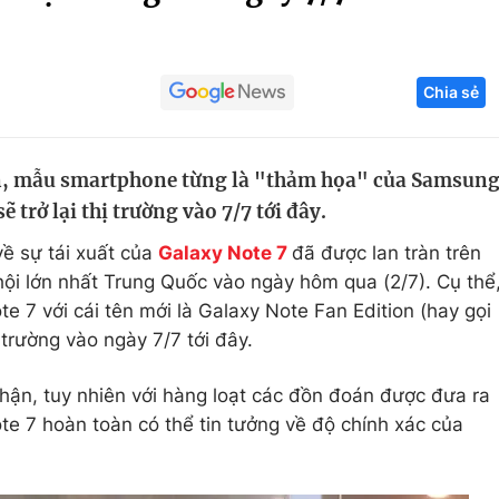
Góc ảnh
Chia sẻ
Giáo dục
Công nghệ
Tuyển sinh
Hitech Công ng
án, mẫu smartphone từng là "thảm họa" của Samsun
Học trực tuyến
Sản phẩm
 trở lại thị trường vào 7/7 tới đây.
g
Thị trường
ề sự tái xuất của
Galaxy Note 7
đã được lan tràn trên
Tư vấn
ội lớn nhất Trung Quốc vào ngày hôm qua (2/7). Cụ thể
e 7 với cái tên mới là Galaxy Note Fan Edition (hay gọi
ị trường vào ngày 7/7 tới đây.
hận, tuy nhiên với hàng loạt các đồn đoán được đưa ra
e 7 hoàn toàn có thể tin tưởng về độ chính xác của