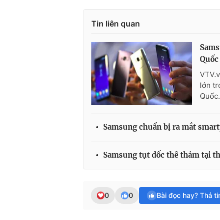
Tin liên quan
Samsu
Quốc
VTV.v
lớn t
Quốc.
Samsung chuẩn bị ra mắt smar
Samsung tụt dốc thê thảm tại t
0
0
Bài đọc hay? Thả t