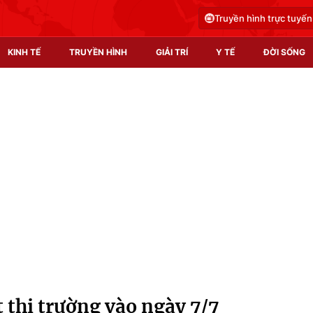
Truyền hình trực tuyến
KINH TẾ
TRUYỀN HÌNH
GIẢI TRÍ
Y TẾ
ĐỜI SỐNG
Pháp luật
Y tế
Truyền hình
Multimedia
Phim VTV
Video
Hậu trường
Shorts video
Nhân vật
Podcast
Khán giả
EMagazine
Giải sao mai
Photo
t thị trường vào ngày 7/7
Infographic