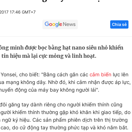
Góc ảnh
/2017 17:46 GMT+7
Chia sẻ
Giáo dục
Công nghệ
Tuyển sinh
Hitech Công ng
hông minh được bọc bằng hạt nano siêu nhỏ khiến
Học trực tuyến
Sản phẩm
tín hiệu mà lại cực mỏng và linh hoạt.
g
Thị trường
Tư vấn
Yonsei, cho biết: "Bằng cách gắn các
cảm biến
lực lên
 qua mạng không dây. Nhờ đó, khi cảm nhận được áp lực,
chuyển động của máy bay không người lái".
đôi găng tay dành riêng cho người khiếm thính cũng
ười khiếm thính thường gặp khó khăn khi giao tiếp, do
 ngữ ký hiệu. Các sản phẩm phiên dịch trên thị trường
g cao, do cử động tay thường phức tạp và khó nắm bắt.