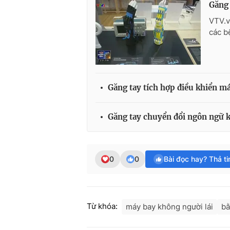
Găng 
VTV.v
các b
Găng tay tích hợp điều khiển ma
Găng tay chuyển đổi ngôn ngữ k
0
0
Bài đọc hay? Thả t
Từ khóa:
máy bay không người lái
bằ