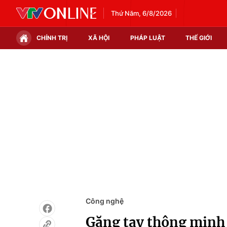
Thứ Năm, 6/8/2026
CHÍNH TRỊ
XÃ HỘI
PHÁP LUẬT
THẾ GIỚI
Chính trị
Xã hội
Thế giới
Kinh tế
Tin tức
Tài chính
Thế giới đó đây
Thị trường
Câu chuyện quốc tế
Góc doanh nghiệp
Dữ liệu và đời sống
Công nghệ
Găng tay thông minh 