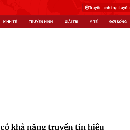
Truyền hình trực tuyến
KINH TẾ
TRUYỀN HÌNH
GIẢI TRÍ
Y TẾ
ĐỜI SỐNG
Pháp luật
Y tế
Truyền hình
Multimedia
Phim VTV
Video
Hậu trường
Shorts video
Nhân vật
Podcast
Khán giả
EMagazine
Giải sao mai
Photo
có khả năng truyền tín hiệu
Infographic