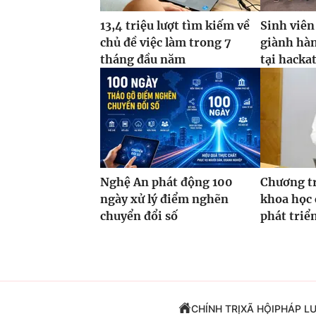
13,4 triệu lượt tìm kiếm về
Sinh viên
chủ đề việc làm trong 7
giành hàn
tháng đầu năm
tại hacka
Nghệ An phát động 100
Chương t
ngày xử lý điểm nghẽn
khoa học 
chuyển đổi số
phát triể
CHÍNH TRỊ
XÃ HỘI
PHÁP L