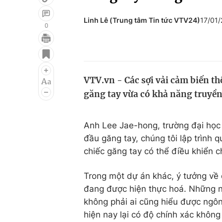
Linh Lê (Trung tâm Tin tức VTV24)
17/01
0
Giải trí
Đời sống
Điện ảnh
Du lịch
VTV.vn - Các sợi vải cảm biến t
Âm nhạc
Làm đẹp
găng tay vừa có khả năng truyền 
Sao
Chất lượng cuộc sốn
Anh Lee Jae-hong, trường đại học 
đầu găng tay, chúng tôi lập trình
chiếc găng tay có thể điều khiển 
Trong một dự án khác, ý tưởng về 
đang được hiện thực hoá. Những ng
không phải ai cũng hiểu được ngôn
hiện nay lại có độ chính xác khôn