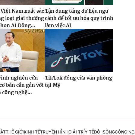
 Việt Nam xuất sắc
Tận dụng tầng dữ liệu ngữ
g loạt giải thưởng
cảnh để tối ưu hóa quy trình
thon AI Đông...
làm việc AI
rình nghiên cứu
TikTok đóng cửa văn phòng
cơ bản cần gắn với
tại Mỹ
n công nghệ...
UẬT
THẾ GIỚI
KINH TẾ
TRUYỀN HÌNH
GIẢI TRÍ
Y TẾ
ĐỜI SỐNG
CÔNG NG