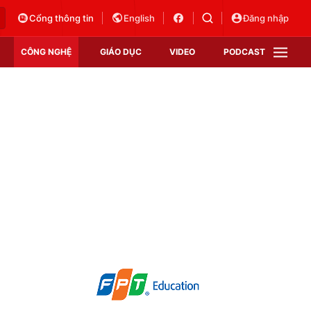
Cổng thông tin
English
Đăng nhập
CÔNG NGHỆ
GIÁO DỤC
VIDEO
PODCAST
VTV Money
VTV Thể thao
VTV Sức khoẻ
Bất động sản
Thị trường 24h
Tấm lòng Việt
Vươn mình bằng AI
VTV4
VTV8
VTV9
Lịch phát sóng
Giao lưu trực tuyến
Sự kiện