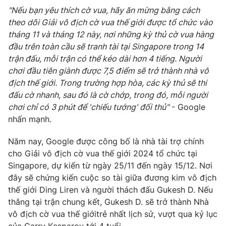
"Nếu bạn yêu thích cờ vua, hãy ăn mừng bằng cách
Photo
Infographic
theo dõi Giải vô địch cờ vua thế giới được tổ chức vào
tháng 11 và tháng 12 này, nơi những kỳ thủ cờ vua hàng
Video
Shorts video
đầu trên toàn cầu sẽ tranh tài tại Singapore trong 14
trận đấu, mỗi trận có thể kéo dài hơn 4 tiếng. Người
chơi đầu tiên giành được 7,5 điểm sẽ trở thành nhà vô
VTV Money
VTV Thể thao
địch thế giới. Trong trường hợp hòa, các kỳ thủ sẽ thi
đấu cờ nhanh, sau đó là cờ chớp, trong đó, mỗi người
VTV Sức khoẻ
Bất động sản
chơi chỉ có 3 phút để 'chiếu tướng' đối thủ"
- Google
nhấn mạnh.
Thị trường 24h
Tấm lòng Việt
Năm nay, Google được công bố là nhà tài trợ chính
cho Giải vô địch cờ vua thế giới 2024 tổ chức tại
VTV4
Vươn mình bằng AI
Singapore, dự kiến từ ngày 25/11 đến ngày 15/12. Nơi
đây sẽ chứng kiến cuộc so tài giữa đương kim vô địch
thế giới Ding Liren và người thách đấu Gukesh D. Nếu
VTV9
VTV8
thắng tại trận chung kết, Gukesh D. sẽ trở thành Nhà
vô địch cờ vua thế giớitrẻ nhất lịch sử, vượt qua kỷ lục
Liên hệ tòa soạn
English