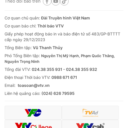
Theo dõi báo trên
Cơ quan chủ quản:
Đài Truyền hình Việt Nam
Cơ quan báo chí:
Thời báo VTV
Giấy phép hoạt động báo in và báo điện tử số 483/GP-BTTTT
cấp ngày 29/12/2023
Tổng Biên tập:
Vũ Thanh Thủy
Phó Tổng Biên tập:
Nguyễn Thị Mỹ Hạnh, Phạm Quốc Thắng,
Nguyễn Trọng Ninh
Tổng đài VTV:
024.38 355 931 - 024.38 355 932
Ðiện thoại Thời báo VTV:
0988 671 671
Email:
toasoan@vtv.vn
Liên hệ quảng cáo:
(024) 626 79595