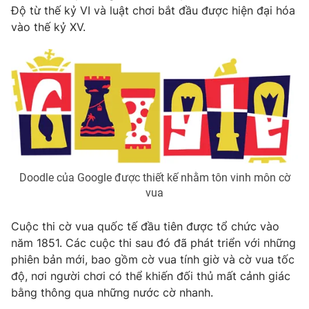
Phim VTV
Độ từ thế kỷ VI và luật chơi bắt đầu được hiện đại hóa
Giải trí
vào thế kỷ XV.
Hậu trường
Điện ảnh
Đời sống
Nhân vật
Âm nhạc
Du lịch
Khán giả
Giáo dục
Sao
Làm đẹp
Giải sao mai
Tuyển sinh
Công nghệ
Chất lượng cuộc sống
Học trực tuyến
Hitech Công nghệ tương lai
Giao lưu trực tuyến
Doodle của Google được thiết kế nhằm tôn vinh môn cờ
Sản phẩm
vua
Lịch phát sóng
Thị trường
Cuộc thi cờ vua quốc tế đầu tiên được tổ chức vào
năm 1851. Các cuộc thi sau đó đã phát triển với những
Tư vấn
phiên bản mới, bao gồm cờ vua tính giờ và cờ vua tốc
Chuyên mục khác
độ, nơi người chơi có thể khiến đối thủ mất cảnh giác
Emagazine
Podcast
bằng thông qua những nước cờ nhanh.