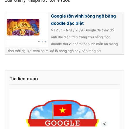
của Garry Kasparov tới 4 tuổi.
Google tôn vinh bỏng ngô bằng
doodle đặc biệt
THỜI BÁO VTV
VTV.vn - Ngày 25/9, Google đã thay đổi
ảnh đại diện trên trang chủ bằng một
doodle thú vị nhằm tôn vinh món ăn mang
tính thời đại khi xem phim, đó là bỏng ngô hay bắp rang bơ.
Theo dõi báo trên
Cơ quan chủ quản:
Đài Truyền hình Việt Nam
Tin liên quan
Cơ quan báo chí:
Thời báo VTV
Giấy phép hoạt động báo in và báo điện tử số 483/GP-BTTTT
cấp ngày 29/12/2023
Tổng Biên tập:
Vũ Thanh Thủy
Phó Tổng Biên tập:
Nguyễn Thị Mỹ Hạnh, Phạm Quốc Thắng,
Nguyễn Trọng Ninh
Tổng đài VTV:
024.38 355 931 - 024.38 355 932