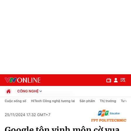
CÔNG NGHỆ
Chính trị
Cuộc sống số
HiTech Công nghệ tương lai
Sản phẩm
Thị trường
Tư vấn
Xã hội
Pháp luật
25/11/2024 17:32 GMT+7
Chuyên mục
Kinh tế
Google tôn vinh môn cờ vua
Thể thao