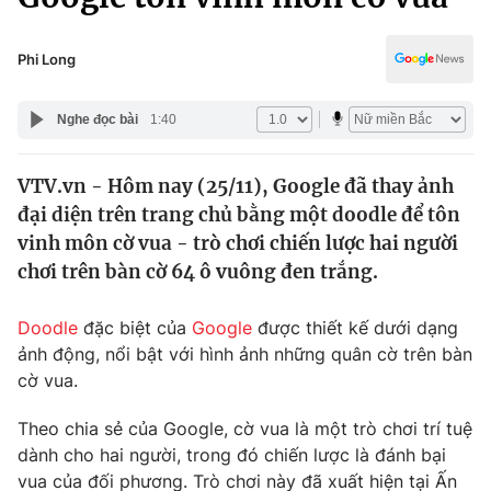
Chính trị
Truyền hình
Văn hóa - Giải trí
Phi Long
Xã hội
Y tế
Đời sống
Nghe đọc bài
1:40
Pháp luật
Công nghệ
Giáo dục
VTV.vn - Hôm nay (25/11), Google đã thay ảnh
Y tế
đại diện trên trang chủ bằng một doodle để tôn
vinh môn cờ vua - trò chơi chiến lược hai người
Thế giới
chơi trên bàn cờ 64 ô vuông đen trắng.
Tin tức
Kinh tế
Doodle
đặc biệt của
Google
được thiết kế dưới dạng
Thế giới đó đây
ảnh động, nổi bật với hình ảnh những quân cờ trên bàn
Tài chính
cờ vua.
Dữ liệu và đời sống
Câu chuyện quốc tế
Thị trường
Theo chia sẻ của Google, cờ vua là một trò chơi trí tuệ
Truyền hình
dành cho hai người, trong đó chiến lược là đánh bại
Góc doanh nghiệp
vua của đối phương. Trò chơi này đã xuất hiện tại Ấn