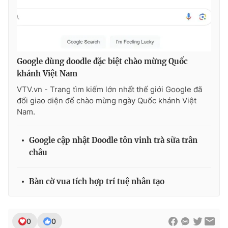
Ðiện thoại Thời báo VTV:
024.66 897 897
Email:
toasoan@vtv.vn
Liên hệ quảng cáo:
024-7300.7108
Google dùng doodle đặc biệt chào mừng Quốc
khánh Việt Nam
VTV.vn - Trang tìm kiếm lớn nhất thế giới Google đã
đổi giao diện để chào mừng ngày Quốc khánh Việt
Nam.
Google cập nhật Doodle tôn vinh trà sữa trân
châu
® Cấm sao chép dưới mọi hình thức nếu không có sự chấp
Bàn cờ vua tích hợp trí tuệ nhân tạo
thuận bằng văn bản. Ghi rõ nguồn VTV.vn khi phát hành lại
thông tin từ website này.
0
0