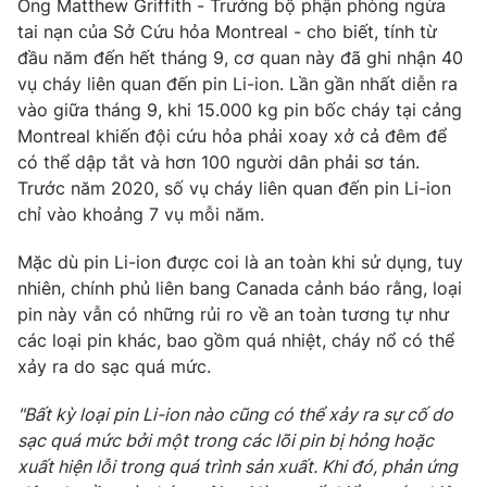
Ông Matthew Griffith - Trưởng bộ phận phòng ngừa
Phim VTV
Giải trí
tai nạn của Sở Cứu hỏa Montreal - cho biết, tính từ
Hậu trường
đầu năm đến hết tháng 9, cơ quan này đã ghi nhận 40
Điện ảnh
vụ cháy liên quan đến pin Li-ion. Lần gần nhất diễn ra
Đời sống
Nhân vật
vào giữa tháng 9, khi 15.000 kg pin bốc cháy tại cảng
Âm nhạc
Du lịch
Montreal khiến đội cứu hỏa phải xoay xở cả đêm để
Khán giả
Giáo dục
Sao
có thể dập tắt và hơn 100 người dân phải sơ tán.
Làm đẹp
Giải sao mai
Trước năm 2020, số vụ cháy liên quan đến pin Li-ion
Tuyển sinh
Công nghệ
chỉ vào khoảng 7 vụ mỗi năm.
Chất lượng cuộc sống
Học trực tuyến
Hitech Công nghệ tương lai
Mặc dù pin Li-ion được coi là an toàn khi sử dụng, tuy
Giao lưu trực tuyến
nhiên, chính phủ liên bang Canada cảnh báo rằng, loại
Sản phẩm
pin này vẫn có những rủi ro về an toàn tương tự như
Lịch phát sóng
các loại pin khác, bao gồm quá nhiệt, cháy nổ có thể
Thị trường
xảy ra do sạc quá mức.
Tư vấn
"Bất kỳ loại pin Li-ion nào cũng có thể xảy ra sự cố do
Chuyên mục khác
sạc quá mức bởi một trong các lõi pin bị hỏng hoặc
Emagazine
Podcast
xuất hiện lỗi trong quá trình sản xuất. Khi đó, phản ứng