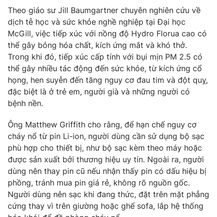
Theo giáo sư Jill Baumgartner chuyên nghiên cứu về
dịch tễ học và sức khỏe nghề nghiệp tại Đại học
McGill, việc tiếp xúc với nồng độ Hydro Florua cao có
thể gây bỏng hóa chất, kích ứng mắt và khó thở.
THỜI BÁO VTV
Trong khi đó, tiếp xúc cấp tính với bụi mịn PM 2.5 có
thể gây nhiều tác động đến sức khỏe, từ kích ứng cổ
họng, hen suyễn đến tăng nguy cơ đau tim và đột quỵ,
đặc biệt là ở trẻ em, người già và những người có
Theo dõi báo trên
bệnh nền.
Cơ quan chủ quản:
Đài Truyền hình Việt Nam
Ông Matthew Griffith cho rằng, để hạn chế nguy cơ
Cơ quan báo chí:
Thời báo VTV
cháy nổ từ pin Li-ion, người dùng cần sử dụng bộ sạc
phù hợp cho thiết bị, như bộ sạc kèm theo máy hoặc
Giấy phép hoạt động báo in và báo điện tử số 483/GP-BTTTT
cấp ngày 29/12/2023
được sản xuất bởi thương hiệu uy tín. Ngoài ra, người
dùng nên thay pin cũ nếu nhận thấy pin có dấu hiệu bị
Tổng Biên tập:
Vũ Thanh Thủy
phồng, tránh mua pin giá rẻ, không rõ nguồn gốc.
Phó Tổng Biên tập:
Nguyễn Thị Mỹ Hạnh, Phạm Quốc Thắng,
Người dùng nên sạc khi đang thức, đặt trên mặt phẳng
Nguyễn Trọng Ninh
cứng thay vì trên giường hoặc ghế sofa, lắp hệ thống
Tổng đài VTV:
024.38 355 931 - 024.38 355 932