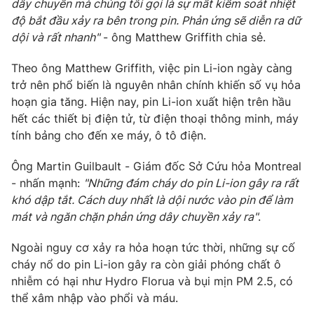
dây chuyền mà chúng tôi gọi là sự mất kiểm soát nhiệt
độ bắt đầu xảy ra bên trong pin. Phản ứng sẽ diễn ra dữ
Photo
Infographic
dội và rất nhanh"
- ông Matthew Griffith chia sẻ.
Video
Shorts video
Theo ông Matthew Griffith, việc pin Li-ion ngày càng
trở nên phổ biến là nguyên nhân chính khiến số vụ hỏa
hoạn gia tăng. Hiện nay, pin Li-ion xuất hiện trên hầu
VTV Money
VTV Thể thao
hết các thiết bị điện tử, từ điện thoại thông minh, máy
tính bảng cho đến xe máy, ô tô điện.
VTV Sức khoẻ
Bất động sản
Ông Martin Guilbault - Giám đốc Sở Cứu hỏa Montreal
- nhấn mạnh:
"Những đám cháy do pin Li-ion gây ra rất
Thị trường 24h
Tấm lòng Việt
khó dập tắt. Cách duy nhất là dội nước vào pin để làm
mát và ngăn chặn phản ứng dây chuyền xảy ra"
.
VTV4
Vươn mình bằng AI
Ngoài nguy cơ xảy ra hỏa hoạn tức thời, những sự cố
cháy nổ do pin Li-ion gây ra còn giải phóng chất ô
VTV9
VTV8
nhiễm có hại như Hydro Florua và bụi mịn PM 2.5, có
thể xâm nhập vào phổi và máu.
Liên hệ tòa soạn
English