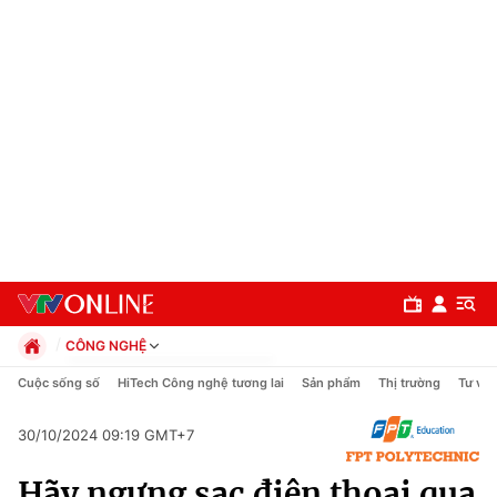
CÔNG NGHỆ
Chính trị
Cuộc sống số
HiTech Công nghệ tương lai
Sản phẩm
Thị trường
Tư vấn
Xã hội
Pháp luật
30/10/2024 09:19 GMT+7
Chuyên mục
Kinh tế
Hãy ngưng sạc điện thoại qua
Thể thao