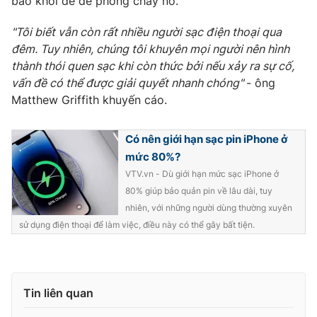
báo khói để đề phòng cháy nổ.
Ðiện thoại Thời báo VTV:
024.66 897 897
Email:
toasoan@vtv.vn
"Tôi biết vẫn còn rất nhiều người sạc điện thoại qua
Liên hệ quảng cáo:
024-7300.7108
đêm. Tuy nhiên, chúng tôi khuyên mọi người nên hình
thành thói quen sạc khi còn thức bởi nếu xảy ra sự cố,
vấn đề có thể được giải quyết nhanh chóng"
- ông
Matthew Griffith khuyến cáo.
Có nên giới hạn sạc pin iPhone ở
mức 80%?
VTV.vn - Dù giới hạn mức sạc iPhone ở
80% giúp bảo quản pin về lâu dài, tuy
nhiên, với những người dùng thường xuyên
sử dụng điện thoại để làm việc, điều này có thể gây bất tiện.
® Cấm sao chép dưới mọi hình thức nếu không có sự chấp
thuận bằng văn bản. Ghi rõ nguồn VTV.vn khi phát hành lại
thông tin từ website này.
Tin liên quan