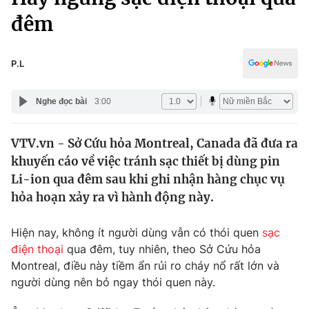
Chính trị
Truyền hình
đêm
Văn hóa - Giải trí
Xã hội
Y tế
P.L
Đời sống
Pháp luật
Công nghệ
Nghe đọc bài
3:00
Giáo dục
Y tế
VTV.vn - Sở Cứu hỏa Montreal, Canada đã đưa ra
khuyến cáo về việc tránh sạc thiết bị dùng pin
Thế giới
Li-ion qua đêm sau khi ghi nhận hàng chục vụ
Tin tức
hỏa hoạn xảy ra vì hành động này.
Kinh tế
Thế giới đó đây
Hiện nay, không ít người dùng vẫn có thói quen
sạc
Tài chính
Dữ liệu và đời sống
Câu chuyện quốc tế
điện thoại
qua đêm, tuy nhiên, theo Sở Cứu hỏa
Thị trường
Montreal, điều này tiềm ẩn rủi ro cháy nổ rất lớn và
người dùng nên bỏ ngay thói quen này.
Truyền hình
Góc doanh nghiệp