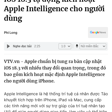
Chính trị
Truyền hình
Apple Intelligence cho người
Văn hóa - Giải trí
Xã hội
dùng
Y tế
Đời sống
Pháp luật
Công nghệ
Phi Long
Giáo dục
Y tế
Nghe đọc bài
2:25
Thế giới
VTV.vn - Apple chuẩn bị tung ra bản cập nhật
iOS 18.3 với nhiều thay đổi quan trọng, trong đó
Tin tức
Kinh tế
bao gồm kích hoạt mặc định Apple Intelligence
Thế giới đó đây
cho người dùng iPhone.
Tài chính
Dữ liệu và đời sống
Câu chuyện quốc tế
Apple Intelligence là hệ thống trí tuệ cá nhân được Táo
Thị trường
khuyết tích hợp trên iPhone, iPad và Mac, cung cấp
Truyền hình
Góc doanh nghiệp
các tính năng mới với sự trợ giúp của trí tuệ nhân tạo
(AI) để giúp người dùng giao tiếp, làm việc và thể hiện