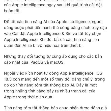
của Apple Intelligence ngay sau khi quá trình cài đặt
Photo
Infographic
hoàn tất.
Để tắt các tính năng AI của Apple Intelligence, người
Video
Shorts video
dùng buộc phải tiến hành thủ công bằng cách truy cập
vào Cài đặt Apple Intelligence & Siri và tắt tùy chọn
VTV Money
VTV Thể thao
Apple Intelligence. Khi đó, tất cả các tính năng liên
quan đến AI sẽ bị vô hiệu hóa trên thiết bị.
VTV Sức khoẻ
Bất động sản
Những thay đổi tương tự cũng áp dụng cho các bản
cập nhật của iPadOS và macOS.
Thị trường 24h
Tấm lòng Việt
Ngoài việc kích hoạt tự động Apple Intelligence, iOS
18.3 còn mang đến một số thay đổi đáng chú ý, trong
VTV4
Vươn mình bằng AI
đó có tính năng tóm tắt thông báo AI. Đây là một
trong những tính năng gây ra nhiều tranh cãi của
VTV9
VTV8
Apple trong thời gian qua.
Tính năng tóm tắt thông báo chưa nhận được đánh giá
Liên hệ tòa soạn
English