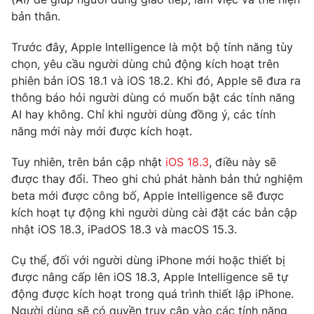
Phim VTV
Giải trí
bản thân.
Hậu trường
Điện ảnh
Trước đây, Apple Intelligence là một bộ tính năng tùy
Đời sống
Nhân vật
chọn, yêu cầu người dùng chủ động kích hoạt trên
Âm nhạc
phiên bản iOS 18.1 và iOS 18.2. Khi đó, Apple sẽ đưa ra
Du lịch
Khán giả
Giáo dục
thông báo hỏi người dùng có muốn bật các tính năng
Sao
Làm đẹp
AI hay không. Chỉ khi người dùng đồng ý, các tính
Giải sao mai
Tuyển sinh
năng mới này mới được kích hoạt.
Công nghệ
Chất lượng cuộc sống
Học trực tuyến
Tuy nhiên, trên bản cập nhật
iOS 18.3
, điều này sẽ
Hitech Công nghệ tương lai
Giao lưu trực tuyến
được thay đổi. Theo ghi chú phát hành bản thử nghiệm
Sản phẩm
beta mới được công bố, Apple Intelligence sẽ được
kích hoạt tự động khi người dùng cài đặt các bản cập
Lịch phát sóng
Thị trường
nhật iOS 18.3, iPadOS 18.3 và macOS 15.3.
Tư vấn
Cụ thể, đối với người dùng iPhone mới hoặc thiết bị
Chuyên mục khác
được nâng cấp lên iOS 18.3, Apple Intelligence sẽ tự
động được kích hoạt trong quá trình thiết lập iPhone.
Emagazine
Podcast
Người dùng sẽ có quyền truy cập vào các tính năng