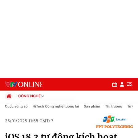
CÔNG NGHỆ
Chính trị
Cuộc sống số
HiTech Công nghệ tương lai
Sản phẩm
Thị trường
Tư vấn
Xã hội
Pháp luật
25/01/2025 11:58 GMT+7
Chuyên mục
Kinh tế
iOS 18.3 tự động kích hoạt
Thể thao