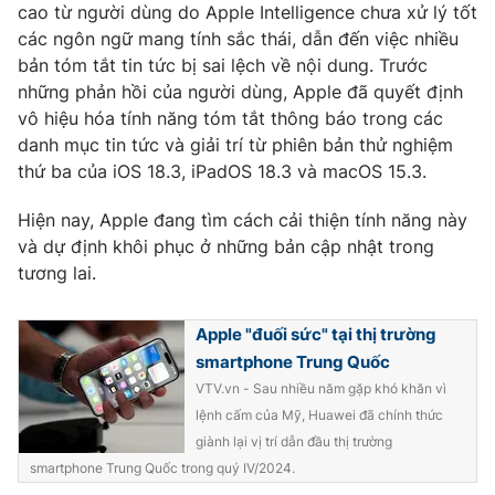
cao từ người dùng do Apple Intelligence chưa xử lý tốt
các ngôn ngữ mang tính sắc thái, dẫn đến việc nhiều
bản tóm tắt tin tức bị sai lệch về nội dung. Trước
những phản hồi của người dùng, Apple đã quyết định
THỜI BÁO VTV
vô hiệu hóa tính năng tóm tắt thông báo trong các
danh mục tin tức và giải trí từ phiên bản thử nghiệm
thứ ba của iOS 18.3, iPadOS 18.3 và macOS 15.3.
Theo dõi báo trên
Hiện nay, Apple đang tìm cách cải thiện tính năng này
và dự định khôi phục ở những bản cập nhật trong
tương lai.
Cơ quan chủ quản:
Đài Truyền hình Việt Nam
Cơ quan báo chí:
Thời báo VTV
Apple "đuối sức" tại thị trường
Giấy phép hoạt động báo in và báo điện tử số 483/GP-BTTTT
smartphone Trung Quốc
cấp ngày 29/12/2023
VTV.vn - Sau nhiều năm gặp khó khăn vì
Tổng Biên tập:
Vũ Thanh Thủy
lệnh cấm của Mỹ, Huawei đã chính thức
Phó Tổng Biên tập:
Nguyễn Thị Mỹ Hạnh, Phạm Quốc Thắng,
giành lại vị trí dẫn đầu thị trường
Nguyễn Trọng Ninh
smartphone Trung Quốc trong quý IV/2024.
Tổng đài VTV:
024.38 355 931 - 024.38 355 932