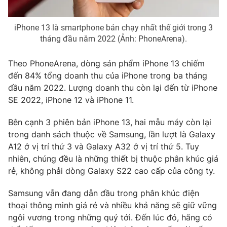
Ðiện thoại Thời báo VTV:
024.66 897 897
Email:
toasoan@vtv.vn
iPhone 13 là smartphone bán chạy nhất thế giới trong 3
Liên hệ quảng cáo:
024-7300.7108
tháng đầu năm 2022 (Ảnh: PhoneArena).
Theo PhoneArena, dòng sản phẩm iPhone 13 chiếm
đến 84% tổng doanh thu của iPhone trong ba tháng
đầu năm 2022. Lượng doanh thu còn lại đến từ iPhone
SE 2022, iPhone 12 và iPhone 11.
Bên cạnh 3 phiên bản iPhone 13, hai mẫu máy còn lại
trong danh sách thuộc về Samsung, lần lượt là Galaxy
A12 ở vị trí thứ 3 và Galaxy A32 ở vị trí thứ 5. Tuy
nhiên, chúng đều là những thiết bị thuộc phân khúc giá
rẻ, không phải dòng Galaxy S22 cao cấp của công ty.
® Cấm sao chép dưới mọi hình thức nếu không có sự chấp
thuận bằng văn bản. Ghi rõ nguồn VTV.vn khi phát hành lại
Samsung vẫn đang dẫn đầu trong phân khúc điện
thông tin từ website này.
thoại thông minh giá rẻ và nhiều khả năng sẽ giữ vững
ngôi vương trong những quý tới. Đến lúc đó, hãng có