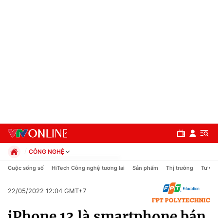
CÔNG NGHỆ
Chính trị
Cuộc sống số
HiTech Công nghệ tương lai
Sản phẩm
Thị trường
Tư vấn
Xã hội
Pháp luật
22/05/2022 12:04 GMT+7
Chuyên mục
Kinh tế
iPhone 13 là smartphone bán
Thể thao