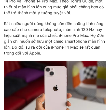
14 Pro và iPhone 14 Pro Max. Theo Tom's Guide, một
thiết bị màn hình lớn cùng mức giá phải chăng hơn có
thể trở thành một ý tưởng tuyệt vời.
Rất nhiều người dùng không cần đến những tính năng
THỜI BÁO VTV
cao cấp như camera telephoto, màn hình 120 Hz hay
hiệu suất mạnh mẽ của chiếc iPhone Pro Max. Họ đơn
giản chỉ muốn sở hữu một chiếc smartphone màn hình
lớn. Do đó, sự ra đời của iPhone 14 Max sẽ rất quan
Theo dõi báo trên
trọng đối với Apple.
Cơ quan chủ quản:
Đài Truyền hình Việt Nam
Cơ quan báo chí:
Thời báo VTV
Giấy phép hoạt động báo in và báo điện tử số 483/GP-BTTTT
cấp ngày 29/12/2023
Tổng Biên tập:
Vũ Thanh Thủy
Phó Tổng Biên tập:
Nguyễn Thị Mỹ Hạnh, Phạm Quốc Thắng,
Nguyễn Trọng Ninh
Tổng đài VTV:
024.38 355 931 - 024.38 355 932