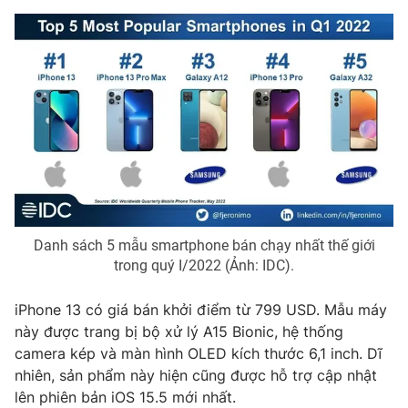
Phim VTV
Giải trí
Hậu trường
Điện ảnh
Đời sống
Nhân vật
Âm nhạc
Du lịch
Khán giả
Giáo dục
Sao
Làm đẹp
Giải sao mai
Tuyển sinh
Công nghệ
Chất lượng cuộc sống
Học trực tuyến
Hitech Công nghệ tương lai
Giao lưu trực tuyến
Danh sách 5 mẫu smartphone bán chạy nhất thế giới
Sản phẩm
trong quý I/2022 (Ảnh: IDC).
Lịch phát sóng
Thị trường
iPhone 13 có giá bán khởi điểm từ 799 USD. Mẫu máy
Tư vấn
này được trang bị bộ xử lý A15 Bionic, hệ thống
Chuyên mục khác
camera kép và màn hình OLED kích thước 6,1 inch. Dĩ
nhiên, sản phẩm này hiện cũng được hỗ trợ cập nhật
Emagazine
Podcast
lên phiên bản iOS 15.5 mới nhất.