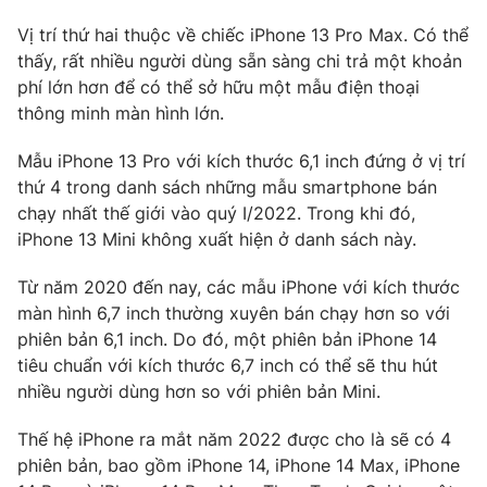
Vị trí thứ hai thuộc về chiếc iPhone 13 Pro Max. Có thể
Photo
Infographic
thấy, rất nhiều người dùng sẵn sàng chi trả một khoản
phí lớn hơn để có thể sở hữu một mẫu điện thoại
Video
Shorts video
thông minh màn hình lớn.
Mẫu iPhone 13 Pro với kích thước 6,1 inch đứng ở vị trí
VTV Money
VTV Thể thao
thứ 4 trong danh sách những mẫu smartphone bán
chạy nhất thế giới vào quý I/2022. Trong khi đó,
VTV Sức khoẻ
Bất động sản
iPhone 13 Mini không xuất hiện ở danh sách này.
Từ năm 2020 đến nay, các mẫu iPhone với kích thước
Thị trường 24h
Tấm lòng Việt
màn hình 6,7 inch thường xuyên bán chạy hơn so với
phiên bản 6,1 inch. Do đó, một phiên bản iPhone 14
VTV4
Vươn mình bằng AI
tiêu chuẩn với kích thước 6,7 inch có thể sẽ thu hút
nhiều người dùng hơn so với phiên bản Mini.
VTV9
VTV8
Thế hệ iPhone ra mắt năm 2022 được cho là sẽ có 4
phiên bản, bao gồm iPhone 14, iPhone 14 Max, iPhone
Liên hệ tòa soạn
English