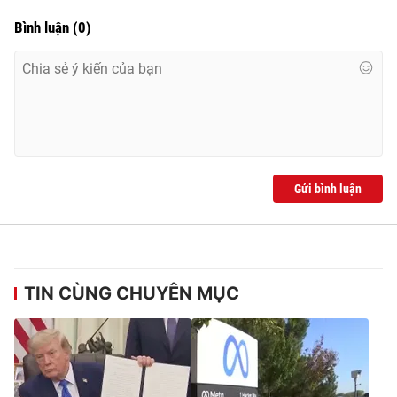
Bình luận
(
0
)
Gửi bình luận
TIN CÙNG CHUYÊN MỤC