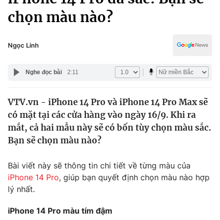
Chính trị
Truyền hình
chọn màu nào?
Văn hóa - Giải trí
Xã hội
Y tế
Ngọc Linh
Đời sống
Pháp luật
Công nghệ
Nghe đọc bài
2:11
Giáo dục
Y tế
VTV.vn - iPhone 14 Pro và iPhone 14 Pro Max sẽ
có mặt tại các cửa hàng vào ngày 16/9. Khi ra
Thế giới
mắt, cả hai mẫu này sẽ có bốn tùy chọn màu sắc.
Tin tức
Bạn sẽ chọn màu nào?
Kinh tế
Thế giới đó đây
Bài viết này sẽ thông tin chi tiết về từng màu của
Tài chính
Dữ liệu và đời sống
Câu chuyện quốc tế
iPhone 14 Pro
, giúp bạn quyết định chọn màu nào hợp
Thị trường
lý nhất.
Truyền hình
Góc doanh nghiệp
iPhone 14 Pro màu tím đậm