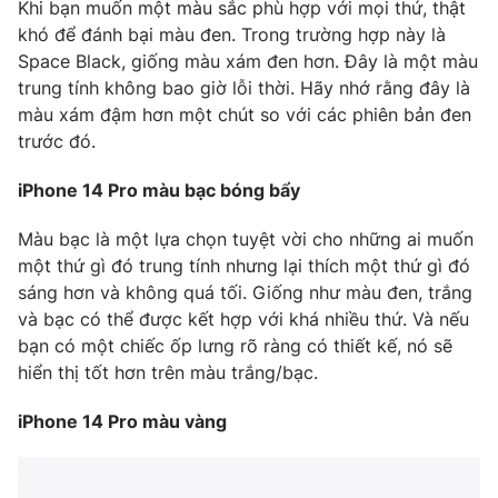
Khi bạn muốn một màu sắc phù hợp với mọi thứ, thật
khó để đánh bại màu đen. Trong trường hợp này là
Photo
Infographic
Space Black, giống màu xám đen hơn. Đây là một màu
trung tính không bao giờ lỗi thời. Hãy nhớ rằng đây là
Video
Shorts video
màu xám đậm hơn một chút so với các phiên bản đen
trước đó.
VTV Money
VTV Thể thao
iPhone 14 Pro màu bạc bóng bẩy
VTV Sức khoẻ
Bất động sản
Màu bạc là một lựa chọn tuyệt vời cho những ai muốn
một thứ gì đó trung tính nhưng lại thích một thứ gì đó
sáng hơn và không quá tối. Giống như màu đen, trắng
Thị trường 24h
Tấm lòng Việt
và bạc có thể được kết hợp với khá nhiều thứ. Và nếu
bạn có một chiếc ốp lưng rõ ràng có thiết kế, nó sẽ
VTV4
Vươn mình bằng AI
hiển thị tốt hơn trên màu trắng/bạc.
iPhone 14 Pro màu vàng
VTV9
VTV8
Liên hệ tòa soạn
English