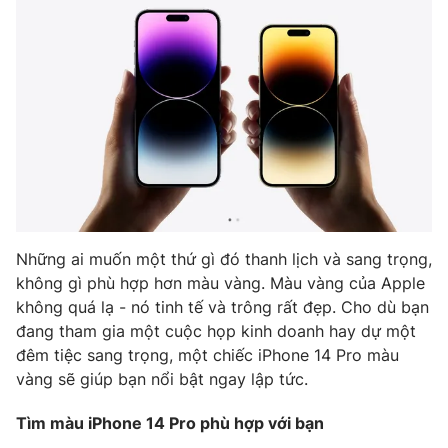
THỜI BÁO VTV
Theo dõi báo trên
Cơ quan chủ quản:
Đài Truyền hình Việt Nam
Những ai muốn một thứ gì đó thanh lịch và sang trọng,
Cơ quan báo chí:
Thời báo VTV
không gì phù hợp hơn màu vàng. Màu vàng của Apple
không quá lạ - nó tinh tế và trông rất đẹp. Cho dù bạn
Giấy phép hoạt động báo in và báo điện tử số 483/GP-BTTTT
cấp ngày 29/12/2023
đang tham gia một cuộc họp kinh doanh hay dự một
đêm tiệc sang trọng, một chiếc iPhone 14 Pro màu
Tổng Biên tập:
Vũ Thanh Thủy
vàng sẽ giúp bạn nổi bật ngay lập tức.
Phó Tổng Biên tập:
Nguyễn Thị Mỹ Hạnh, Phạm Quốc Thắng,
Nguyễn Trọng Ninh
Tìm màu iPhone 14 Pro phù hợp với bạn
Tổng đài VTV:
024.38 355 931 - 024.38 355 932