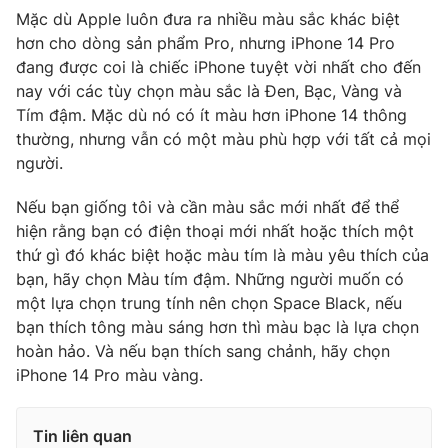
Ðiện thoại Thời báo VTV:
024.66 897 897
Mặc dù Apple luôn đưa ra nhiều màu sắc khác biệt
Email:
toasoan@vtv.vn
hơn cho dòng sản phẩm Pro, nhưng iPhone 14 Pro
đang được coi là chiếc iPhone tuyệt vời nhất cho đến
Liên hệ quảng cáo:
024-7300.7108
nay với các tùy chọn màu sắc là Đen, Bạc, Vàng và
Tím đậm. Mặc dù nó có ít màu hơn iPhone 14 thông
thường, nhưng vẫn có một màu phù hợp với tất cả mọi
người.
Nếu bạn giống tôi và cần màu sắc mới nhất để thể
hiện rằng bạn có điện thoại mới nhất hoặc thích một
thứ gì đó khác biệt hoặc màu tím là màu yêu thích của
bạn, hãy chọn Màu tím đậm. Những người muốn có
một lựa chọn trung tính nên chọn Space Black, nếu
bạn thích tông màu sáng hơn thì màu bạc là lựa chọn
® Cấm sao chép dưới mọi hình thức nếu không có sự chấp
hoàn hảo. Và nếu bạn thích sang chảnh, hãy chọn
thuận bằng văn bản. Ghi rõ nguồn VTV.vn khi phát hành lại
iPhone 14 Pro màu vàng.
thông tin từ website này.
Tin liên quan