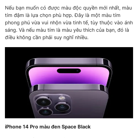
Phim VTV
Giải trí
Nếu bạn muốn có được màu độc quyền mới nhất, màu
Hậu trường
tím đậm là lựa chọn phù hợp. Đây là một màu tím
Điện ảnh
phong phú vừa vui nhộn vừa tinh tế, tùy thuộc vào ánh
Đời sống
Nhân vật
sáng. Và nếu màu tím là màu yêu thích của bạn, đó là
Âm nhạc
điều không cần phải suy nghĩ nhiều.
Du lịch
Khán giả
Giáo dục
Sao
Làm đẹp
Giải sao mai
Tuyển sinh
Công nghệ
Chất lượng cuộc sống
Học trực tuyến
Hitech Công nghệ tương lai
Giao lưu trực tuyến
Sản phẩm
Lịch phát sóng
Thị trường
Tư vấn
Chuyên mục khác
iPhone 14 Pro màu đen Space Black
Emagazine
Podcast