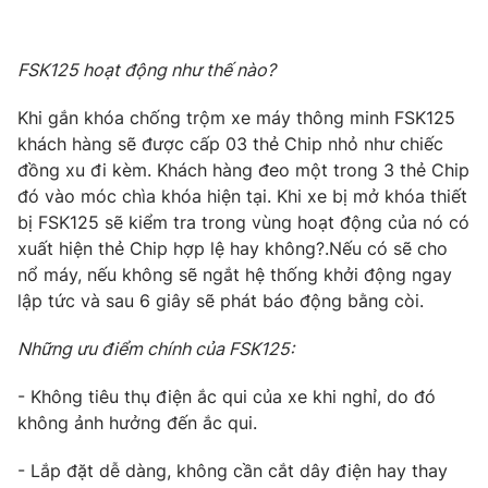
Photo
Infographic
FSK125 hoạt động như thế nào?
Video
Shorts video
Khi gắn khóa chống trộm xe máy thông minh FSK125
khách hàng sẽ được cấp 03 thẻ Chip nhỏ như chiếc
VTV Money
VTV Thể thao
đồng xu đi kèm. Khách hàng đeo một trong 3 thẻ Chip
đó vào móc chìa khóa hiện tại. Khi xe bị mở khóa thiết
bị FSK125 sẽ kiểm tra trong vùng hoạt động của nó có
VTV Sức khoẻ
Bất động sản
xuất hiện thẻ Chip hợp lệ hay không?.Nếu có sẽ cho
nổ máy, nếu không sẽ ngắt hệ thống khởi động ngay
Thị trường 24h
Tấm lòng Việt
lập tức và sau 6 giây sẽ phát báo động bằng còi.
Những ưu điểm chính của FSK125:
VTV4
Vươn mình bằng AI
- Không tiêu thụ điện ắc qui của xe khi nghỉ, do đó
VTV9
VTV8
không ảnh hưởng đến ắc qui.
- Lắp đặt dễ dàng, không cần cắt dây điện hay thay
Liên hệ tòa soạn
English