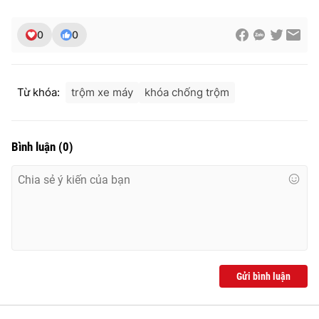
Ðiện thoại Thời báo VTV:
024.66 897 897
Email:
toasoan@vtv.vn
0
0
Liên hệ quảng cáo:
024-7300.7108
Từ khóa:
trộm xe máy
khóa chống trộm
Bình luận
(
0
)
® Cấm sao chép dưới mọi hình thức nếu không có sự chấp
thuận bằng văn bản. Ghi rõ nguồn VTV.vn khi phát hành lại
Gửi bình luận
thông tin từ website này.