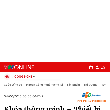
CÔNG NGHỆ
Chính trị
Cuộc sống số
HiTech Công nghệ tương lai
Sản phẩm
Thị trường
Tư vấn
Xã hội
Pháp luật
04/06/2015 08:08 GMT+7
Chuyên mục
Kinh tế
Khóa thông minh – Thiết bị
Thể thao