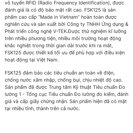
Phim VTV
vô tuyến RFID (Radio Frequency Identification), được
Giải trí
đánh giá là có độ bảo mật rất cao. FSK125 là sản
Hậu trường
phẩm cao cấp “Made in Vietnam” hoàn toàn được
Điện ảnh
Đời sống
nghiên cứu và sản xuất bởi Công ty TNHH Ứng dụng &
Nhân vật
Âm nhạc
Phát triển công nghệ V-TEK.Được thử nghiệm kĩ lưỡng
Du lịch
Khán giả
trên nhiều phương tiện, nhiều môi trường hoạt động
Giáo dục
Sao
khắc nghiệt trong thời gian dài trước khi ra mắt,
Làm đẹp
Giải sao mai
FSK125 được thiết kế tối ưu để phù hợp với điều kiện
Tuyển sinh
Công nghệ
hoạt động tại Việt Nam.
Chất lượng cuộc sống
Học trực tuyến
Hitech Công nghệ tương lai
FSK125 đảm bảo các tiêu chuẩn an toàn về điện,
Giao lưu trực tuyến
chống nước xâm nhập, chống bụi, chịu nhiệt độ cao.
Sản phẩm
Sản phẩm đã được Trung tâm Kỹ thuật Tiêu chuẩn Đo
Lịch phát sóng
lường 1 - Tổng cục Tiêu chuẩn Đo lường đo kiểm, đánh
Thị trường
giá và cấp giấy chứng nhận. Sản phẩm hiện đã có mặt
Tư vấn
tại nhiều tỉnh, thành trên cả nước.
Chuyên mục khác
Emagazine
Podcast