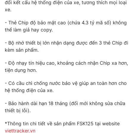
đổi kết cấu hệ thống điện của xe, tương thích mọi loại
xe.
- Thẻ Chip độ bảo mật cao (chứa 4.3 tỷ mã số) không
THỜI BÁO VTV
thể làm giả hay copy.
- Bộ nhớ thiết bị lớn nhận dạng được đến 3 thẻ Chip đi
kèm sản phẩm.
Theo dõi báo trên
- Độ nhạy tín hiệu cao, khoảng cách nhận Chip xa hơn,
tiện dụng hơn.
Cơ quan chủ quản:
Đài Truyền hình Việt Nam
- Có cầu chì chống nước bảo vệ giúp an toàn hơn cho
Cơ quan báo chí:
Thời báo VTV
hệ thống điện của xe.
Giấy phép hoạt động báo in và báo điện tử số 483/GP-BTTTT
cấp ngày 29/12/2023
- Bảo hành dài hạn 18 tháng (đổi mới không sửa chữa
Tổng Biên tập:
Vũ Thanh Thủy
thiết bị lỗi).
Phó Tổng Biên tập:
Nguyễn Thị Mỹ Hạnh, Phạm Quốc Thắng,
Nguyễn Trọng Ninh
*Thông tin chi tiết về sản phẩm FSK125 tại website
Tổng đài VTV:
024.38 355 931 - 024.38 355 932
viettracker.vn