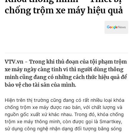
Chính trị
Truyền hình
chống trộm xe máy hiệu quả
Văn hóa - Giải trí
Xã hội
Y tế
Đời sống
Pháp luật
Công nghệ
Giáo dục
Y tế
VTV.vn - Trong khi thủ đoạn của tội phạm trộm
xe máy ngày càng tinh vi thì người dùng thông
Thế giới
minh cũng đang có những cách thức hiệu quả để
Tin tức
bảo vệ cho tài sản của mình.
Kinh tế
Thế giới đó đây
Hiện trên thị trường cũng đang có rất nhiều loại khóa
Tài chính
Dữ liệu và đời sống
Câu chuyện quốc tế
chống trộm xe máy được rao bán, với chất lượng và
Thị trường
nguồn gốc xuất xứ khác nhau. Trong đó, khóa chống
trộm xe máy thông minh, còn được gọi là Smartkey,
Truyền hình
Góc doanh nghiệp
sử dụng công nghệ nhận dạng đối tượng bằng sóng