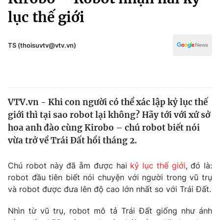
Chính trị
Truyền hình
lục thế giới
Văn hóa - Giải trí
Xã hội
Y tế
TS (thoisuvtv@vtv.vn)
Đời sống
Pháp luật
Công nghệ
Giáo dục
Y tế
VTV.vn - Khi con người có thể xác lập kỷ lục thế
giới thì tại sao robot lại không? Hãy tới với xứ sở
Thế giới
hoa anh đào cùng Kirobo – chú robot biết nói
Tin tức
vừa trở về Trái Đất hồi tháng 2.
Kinh tế
Thế giới đó đây
Chú robot này đã ẵm được hai
kỷ lục thế giới
, đó là:
Tài chính
Dữ liệu và đời sống
Câu chuyện quốc tế
robot đầu tiên biết nói chuyện với người trong vũ trụ
Thị trường
và robot được đưa lên độ cao lớn nhất so với Trái Đất.
Truyền hình
Góc doanh nghiệp
Nhìn từ vũ trụ, robot mô tả Trái Đất giống như ánh