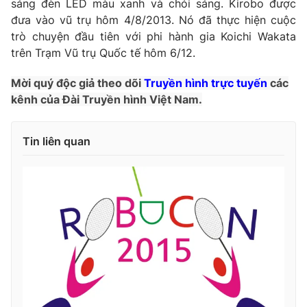
sáng đèn LED màu xanh và chói sáng. Kirobo được
Phim VTV
Giải trí
đưa vào vũ trụ hôm 4/8/2013. Nó đã thực hiện cuộc
Hậu trường
trò chuyện đầu tiên với phi hành gia Koichi Wakata
Điện ảnh
trên Trạm Vũ trụ Quốc tế hôm 6/12.
Đời sống
Nhân vật
Âm nhạc
Mời quý độc giả theo dõi
Truyền hình trực tuyến
các
Du lịch
Khán giả
Giáo dục
Sao
kênh của Đài Truyền hình Việt Nam.
Làm đẹp
Giải sao mai
Tuyển sinh
Công nghệ
Chất lượng cuộc sống
Tin liên quan
Học trực tuyến
Hitech Công nghệ tương lai
Giao lưu trực tuyến
Sản phẩm
Lịch phát sóng
Thị trường
Tư vấn
Chuyên mục khác
Emagazine
Podcast