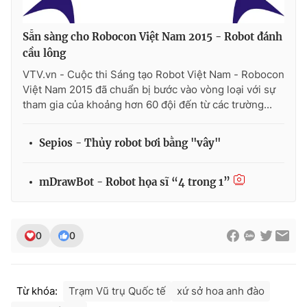
Photo
Infographic
Sẵn sàng cho Robocon Việt Nam 2015 - Robot đánh
cầu lông
Video
Shorts video
VTV.vn - Cuộc thi Sáng tạo Robot Việt Nam - Robocon
Việt Nam 2015 đã chuẩn bị bước vào vòng loại với sự
VTV Money
VTV Thể thao
tham gia của khoảng hơn 60 đội đến từ các trường...
VTV Sức khoẻ
Bất động sản
Sepios - Thủy robot bơi bằng "vây"
Thị trường 24h
Tấm lòng Việt
mDrawBot - Robot họa sĩ “4 trong 1”
VTV4
Vươn mình bằng AI
0
0
VTV9
VTV8
Từ khóa:
Trạm Vũ trụ Quốc tế
xứ sở hoa anh đào
Liên hệ tòa soạn
English