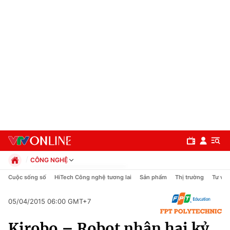
CÔNG NGHỆ
Chính trị
Cuộc sống số
HiTech Công nghệ tương lai
Sản phẩm
Thị trường
Tư vấn
Xã hội
Pháp luật
05/04/2015 06:00 GMT+7
Chuyên mục
Kinh tế
Kirobo – Robot nhận hai kỷ
Thể thao