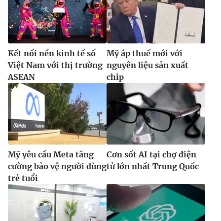
Ðiện thoại Thời báo VTV:
024.66 897 897
Email:
toasoan@vtv.vn
Liên hệ quảng cáo:
024-7300.7108
Kết nối nền kinh tế số
Mỹ áp thuế mới với
Việt Nam với thị trường
nguyên liệu sản xuất
ASEAN
chip
Mỹ yêu cầu Meta tăng
Cơn sốt AI tại chợ điện
cường bảo vệ người dùng
tử lớn nhất Trung Quốc
® Cấm sao chép dưới mọi hình thức nếu không có sự chấp
trẻ tuổi
thuận bằng văn bản. Ghi rõ nguồn VTV.vn khi phát hành lại
thông tin từ website này.