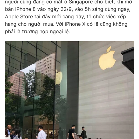
người cũng đang có mặt ở Singapore cho biết, khi mở
Phim VTV
Giải trí
bán iPhone 8 vào ngày 22/9, vào 5h sáng cùng ngày,
Hậu trường
Apple Store tại đây mới căng dây, tổ chức việc xếp
Điện ảnh
hàng cho người mua. Với iPhone X có lẽ cũng không
Đời sống
Nhân vật
phải là trường hợp ngoại lệ.
Âm nhạc
Du lịch
Khán giả
Giáo dục
Sao
Làm đẹp
Giải sao mai
Tuyển sinh
Công nghệ
Chất lượng cuộc sống
Học trực tuyến
Hitech Công nghệ tương lai
Giao lưu trực tuyến
Sản phẩm
Lịch phát sóng
Thị trường
Tư vấn
Chuyên mục khác
Emagazine
Podcast