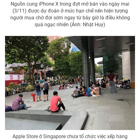
Ðiện thoại Thời báo VTV:
024.66 897 897
Nguồn cung iPhone X trong đợt mở bán vào ngày mai
(3/11) được dự đoán ở mức hạn chế nên hiện tượng
Email:
toasoan@vtv.vn
người mua chờ đợi sớm ngay từ bây giờ là điều không
Liên hệ quảng cáo:
024-7300.7108
quá ngạc nhiên (Ảnh: Nhật Huy)
® Cấm sao chép dưới mọi hình thức nếu không có sự chấp
thuận bằng văn bản. Ghi rõ nguồn VTV.vn khi phát hành lại
thông tin từ website này.
Apple Store ở Singapore chưa tổ chức việc xếp hàng