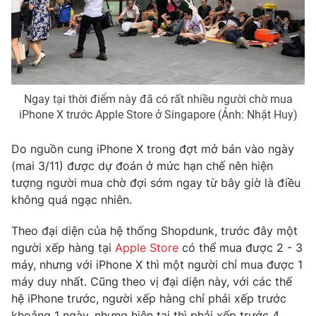
Photo
Infographic
Video
Shorts video
Ngay tại thời điểm này đã có rất nhiều người chờ mua
VTV Money
VTV Thể thao
iPhone X trước Apple Store ở Singapore (Ảnh: Nhật Huy)
VTV Sức khoẻ
Bất động sản
Do nguồn cung iPhone X trong đợt mở bán vào ngày
(mai 3/11) được dự đoán ở mức hạn chế nên hiện
tượng người mua chờ đợi sớm ngay từ bây giờ là điều
Thị trường 24h
Tấm lòng Việt
không quá ngạc nhiên.
VTV4
Vươn mình bằng AI
Theo đại diện của hệ thống Shopdunk, trước đây một
người xếp hàng tại
Apple Store
có thể mua được 2 - 3
máy, nhưng với iPhone X thì một người chỉ mua được 1
VTV9
VTV8
máy duy nhất. Cũng theo vị đại diện này, với các thế
hệ iPhone trước, người xếp hàng chỉ phải xếp trước
Liên hệ tòa soạn
English
khoảng 1 ngày, nhưng hiện tại thì phải xếp trước 4