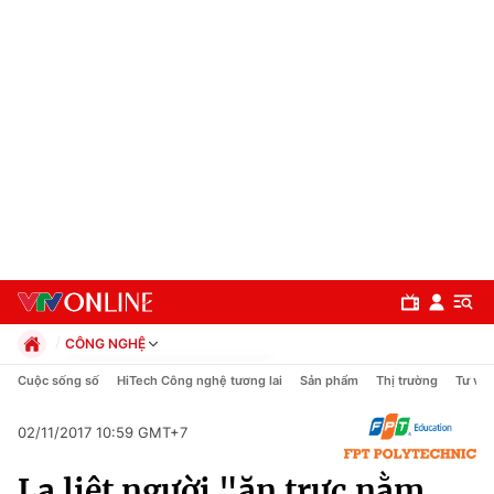
CÔNG NGHỆ
Chính trị
Cuộc sống số
HiTech Công nghệ tương lai
Sản phẩm
Thị trường
Tư vấn
Xã hội
Pháp luật
02/11/2017 10:59 GMT+7
Chuyên mục
Kinh tế
La liệt người "ăn trực nằm
Thể thao