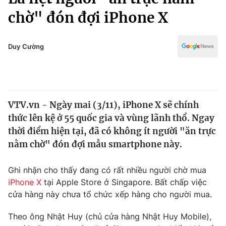
Chính trị
Truyền hình
chờ" đón đợi iPhone X
Văn hóa - Giải trí
Xã hội
Y tế
Duy Cường
Đời sống
Pháp luật
Công nghệ
Giáo dục
Y tế
VTV.vn - Ngày mai (3/11), iPhone X sẽ chính
thức lên kệ ở 55 quốc gia và vùng lãnh thổ. Ngay
Thế giới
thời điểm hiện tại, đã có không ít người "ăn trực
Tin tức
nằm chờ" đón đợi mẫu smartphone này.
Kinh tế
Thế giới đó đây
Ghi nhận cho thấy đang có rất nhiều người chờ mua
Tài chính
Dữ liệu và đời sống
Câu chuyện quốc tế
iPhone X
tại Apple Store ở Singapore. Bất chấp việc
Thị trường
cửa hàng này chưa tổ chức xếp hàng cho người mua.
Truyền hình
Góc doanh nghiệp
Theo ông Nhật Huy (chủ cửa hàng Nhật Huy Mobile),