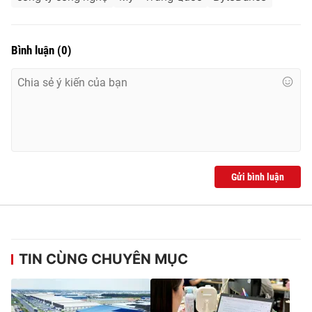
Bình luận
(
0
)
Gửi bình luận
TIN CÙNG CHUYÊN MỤC