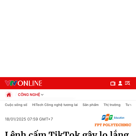
CÔNG NGHỆ
Chính trị
Cuộc sống số
HiTech Công nghệ tương lai
Sản phẩm
Thị trường
Tư vấn
Xã hội
Pháp luật
18/01/2025 07:59 GMT+7
Chuyên mục
Kinh tế
Lệnh cấm TikTok gây lo lắng
Thể thao