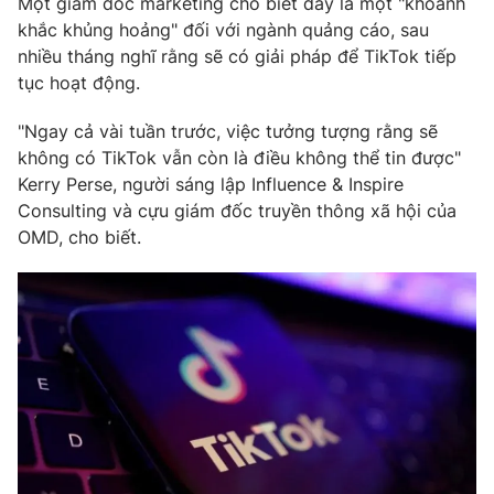
Một giám đốc marketing cho biết đây là một "khoảnh
Phim VTV
Giải trí
khắc khủng hoảng" đối với ngành quảng cáo, sau
Hậu trường
nhiều tháng nghĩ rằng sẽ có giải pháp để TikTok tiếp
Điện ảnh
tục hoạt động.
Đời sống
Nhân vật
Âm nhạc
"Ngay cả vài tuần trước, việc tưởng tượng rằng sẽ
Du lịch
Khán giả
Giáo dục
không có TikTok vẫn còn là điều không thể tin được"
Sao
Làm đẹp
Giải sao mai
Kerry Perse, người sáng lập Influence & Inspire
Tuyển sinh
Consulting và cựu giám đốc truyền thông xã hội của
Công nghệ
Chất lượng cuộc sống
OMD, cho biết.
Học trực tuyến
Hitech Công nghệ tương lai
Giao lưu trực tuyến
Sản phẩm
Lịch phát sóng
Thị trường
Tư vấn
Chuyên mục khác
Emagazine
Podcast