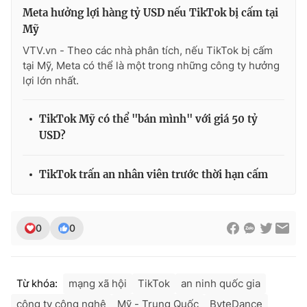
Ðiện thoại Thời báo VTV:
024.66 897 897
Meta hưởng lợi hàng tỷ USD nếu TikTok bị cấm tại
Email:
toasoan@vtv.vn
Mỹ
Liên hệ quảng cáo:
024-7300.7108
VTV.vn - Theo các nhà phân tích, nếu TikTok bị cấm
tại Mỹ, Meta có thể là một trong những công ty hưởng
lợi lớn nhất.
TikTok Mỹ có thể "bán mình" với giá 50 tỷ
USD?
TikTok trấn an nhân viên trước thời hạn cấm
0
0
® Cấm sao chép dưới mọi hình thức nếu không có sự chấp
thuận bằng văn bản. Ghi rõ nguồn VTV.vn khi phát hành lại
thông tin từ website này.
Từ khóa:
mạng xã hội
TikTok
an ninh quốc gia
công ty công nghệ
Mỹ - Trung Quốc
ByteDance