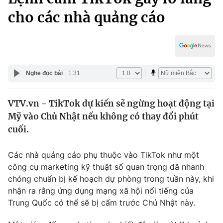
Chính trị
Truyền hình
cho các nhà quảng cáo
Văn hóa - Giải trí
Xã hội
Y tế
Đời sống
Pháp luật
Công nghệ
Nghe đọc bài
1:31
Giáo dục
Y tế
VTV.vn - TikTok dự kiến sẽ ngừng hoạt động tại
Mỹ vào Chủ Nhật nếu không có thay đổi phút
Thế giới
cuối.
Tin tức
Kinh tế
Các nhà quảng cáo phụ thuộc vào TikTok như một
Thế giới đó đây
công cụ marketing kỹ thuật số quan trọng đã nhanh
Tài chính
Dữ liệu và đời sống
chóng chuẩn bị kế hoạch dự phòng trong tuần này, khi
Câu chuyện quốc tế
Thị trường
nhận ra rằng ứng dụng mạng xã hội nổi tiếng của
Trung Quốc có thể sẽ bị cấm trước Chủ Nhật này.
Truyền hình
Góc doanh nghiệp