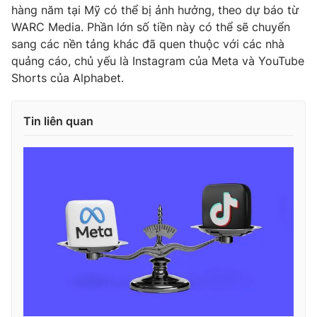
hàng năm tại Mỹ có thể bị ảnh hưởng, theo dự báo từ
WARC Media. Phần lớn số tiền này có thể sẽ chuyển
sang các nền tảng khác đã quen thuộc với các nhà
quảng cáo, chủ yếu là Instagram của Meta và YouTube
THỜI BÁO VTV
Shorts của Alphabet.
Tin liên quan
Theo dõi báo trên
Cơ quan chủ quản:
Đài Truyền hình Việt Nam
Cơ quan báo chí:
Thời báo VTV
Giấy phép hoạt động báo in và báo điện tử số 483/GP-BTTTT
cấp ngày 29/12/2023
Tổng Biên tập:
Vũ Thanh Thủy
Phó Tổng Biên tập:
Nguyễn Thị Mỹ Hạnh, Phạm Quốc Thắng,
Nguyễn Trọng Ninh
Tổng đài VTV:
024.38 355 931 - 024.38 355 932