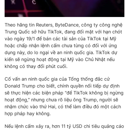
Photo
Infographic
Theo hãng tin Reuters, ByteDance, công ty công nghệ
Video
Shorts video
Trung Quốc sở hữu TikTok, đang đối mặt với hạn chót
vào ngày 19/1 để bán các tài sản của TikTok tại Mỹ
VTV Money
VTV Thể thao
hoặc chấp nhận lệnh cấm chưa từng có đối với ứng
dụng này, do lo ngại về an ninh quốc gia. TikTok dự
VTV Sức khoẻ
Bất động sản
kiến sẽ ngừng hoạt động tại Mỹ vào Chủ Nhật nếu
không có thay đổi phút cuối.
Thị trường 24h
Tấm lòng Việt
Cố vấn an ninh quốc gia của Tổng thống đắc cử
Donald Trump cho biết, chính quyền nối tiếp dự định
VTV4
Vươn mình bằng AI
sẽ thực hiện các biện pháp "để TikTok không bị ngừng
hoạt động," nhưng chưa rõ liệu ông Trump, người sẽ
nhậm chức vào thứ Hai, có thể làm điều đó một cách
VTV9
VTV8
hợp pháp hay không.
Liên hệ tòa soạn
English
Nếu lệnh cấm xảy ra, hơn 11 tỷ USD chi tiêu quảng cáo