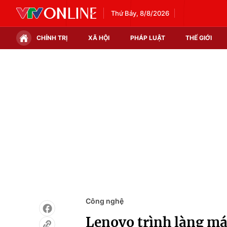
Thứ Bảy, 8/8/2026
CHÍNH TRỊ
XÃ HỘI
PHÁP LUẬT
THẾ GIỚI
Chính trị
Xã hội
Thế giới
Kinh tế
Tin tức
Tài chính
Thế giới đó đây
Thị trường
Câu chuyện quốc tế
Góc doanh nghiệp
Dữ liệu và đời sống
Công nghệ
Lenovo trình làng máy