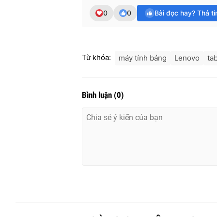
0
0
Bài đọc hay? Thả t
Từ khóa:
máy tính bảng
Lenovo
tab
Bình luận
(
0
)