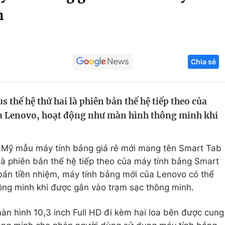
h
Góc ảnh
Giáo dục
Công nghệ
Chia sẻ
Tuyển sinh
Hitech Công ng
Học trực tuyến
Sản phẩm
thế hệ thứ hai là phiên bản thế hệ tiếp theo của
g
Thị trường
a Lenovo, hoạt động như màn hình thông minh khi
Tư vấn
c Mỹ mẫu máy tính bảng giá rẻ mới mang tên Smart Tab
là phiên bản thế hệ tiếp theo của máy tính bảng Smart
bản tiền nhiệm, máy tính bảng mới của Lenovo có thể
ông minh khi được gắn vào trạm sạc thông minh.
àn hình 10,3 inch Full HD đi kèm hai loa bên được cung