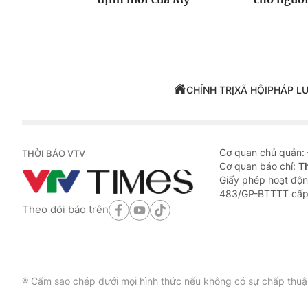
CHÍNH TRỊ
XÃ HỘI
PHÁP L
Cơ quan chủ quản:
THỜI BÁO VTV
Cơ quan báo chí:
T
Giấy phép hoạt độn
483/GP-BTTTT cấp
Theo dõi báo trên
® Cấm sao chép dưới mọi hình thức nếu không có sự chấp thuận 