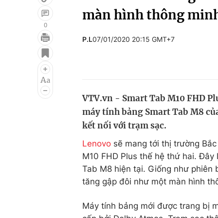
màn hình thông min
0
P.L
07/01/2020 20:15 GMT+7
Giải trí
Đời sống
Điện ảnh
Du lịch
Âm nhạc
Làm đẹp
VTV.vn - Smart Tab M10 FHD Plus 
Sao
Chất lượng cuộc sốn
máy tính bảng Smart Tab M8 củ
kết nối với trạm sạc.
Lenovo
sẽ mang tới thị trường Bắ
M10 FHD Plus thế hệ thứ hai. Đây 
Tab M8 hiện tại. Giống như phiên 
tăng gập đôi như một màn hình th
Máy tính bảng mới được trang bị m