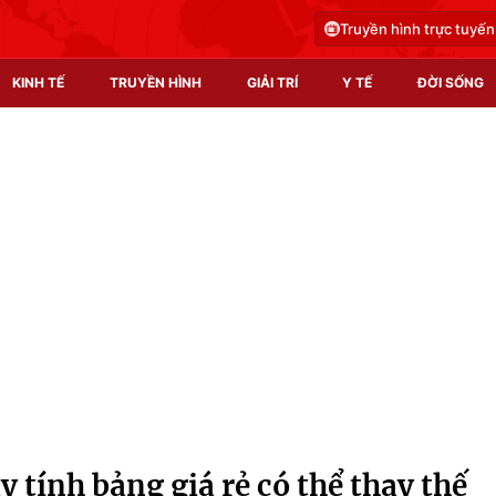
Truyền hình trực tuyến
KINH TẾ
TRUYỀN HÌNH
GIẢI TRÍ
Y TẾ
ĐỜI SỐNG
Pháp luật
Y tế
Truyền hình
Multimedia
Phim VTV
Video
Hậu trường
Shorts video
Nhân vật
Podcast
Khán giả
EMagazine
Giải sao mai
Photo
 tính bảng giá rẻ có thể thay thế
Infographic