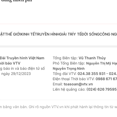
UẬT
THẾ GIỚI
KINH TẾ
TRUYỀN HÌNH
GIẢI TRÍ
Y TẾ
ĐỜI SỐNG
CÔNG NG
Đài Truyền hình Việt Nam
Tổng Biên tập:
Vũ Thanh Thủy
hời báo VTV
Phó Tổng Biên tập:
Nguyễn Thị Mỹ Hạ
g báo in và báo điện tử số
Nguyễn Trọng Ninh
 ngày 29/12/2023
Tổng đài VTV:
024.38 355 931 - 024
Ðiện thoại Thời báo VTV:
0988 671 6
Email:
toasoan@vtv.vn
Liên hệ quảng cáo:
(024) 626 79595
bằng văn bản. Ghi rõ nguồn VTV.vn khi phát hành lại thông tin từ w