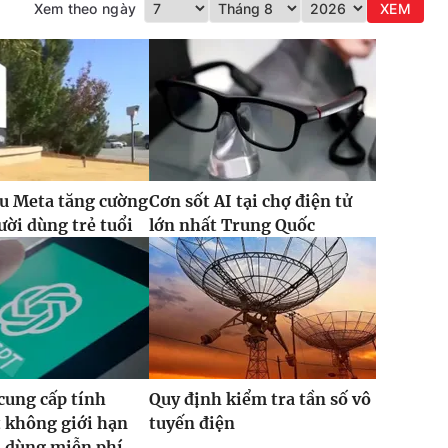
Xem theo ngày
XEM
u Meta tăng cường
Cơn sốt AI tại chợ điện tử
ười dùng trẻ tuổi
lớn nhất Trung Quốc
cung cấp tính
Quy định kiểm tra tần số vô
 không giới hạn
tuyến điện
i dùng miễn phí