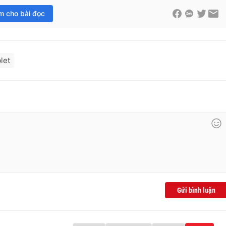
im cho bài đọc
let
Gửi bình luận