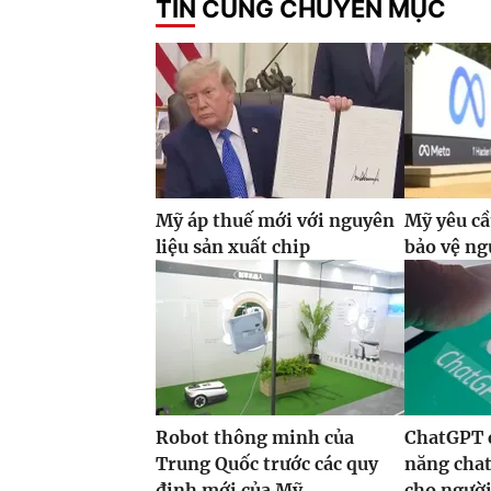
TIN CÙNG CHUYÊN MỤC
Mỹ áp thuế mới với nguyên
Mỹ yêu cầ
liệu sản xuất chip
bảo vệ ng
Robot thông minh của
ChatGPT 
Trung Quốc trước các quy
năng chat
định mới của Mỹ
cho ngườ