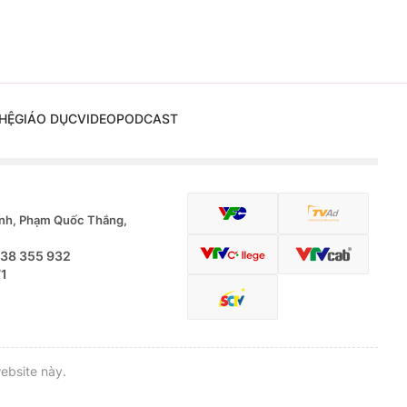
HỆ
GIÁO DỤC
VIDEO
PODCAST
nh, Phạm Quốc Thắng,
.38 355 932
71
ebsite này.