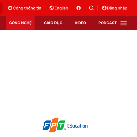
Cổng thông tin
English
Đăng nhập
CÔNG NGHỆ
GIÁO DỤC
VIDEO
PODCAST
VTV Money
VTV Thể thao
VTV Sức khoẻ
Bất động sản
Thị trường 24h
Tấm lòng Việt
Vươn mình bằng AI
VTV4
VTV8
VTV9
Lịch phát sóng
Giao lưu trực tuyến
Sự kiện