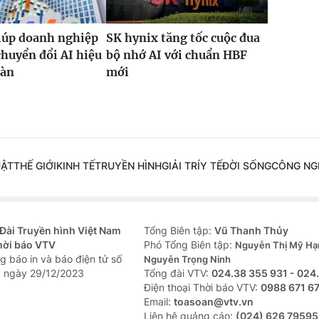
iúp doanh nghiệp
SK hynix tăng tốc cuộc đua
chuyển đổi AI hiệu
bộ nhớ AI với chuẩn HBF
oàn
mới
UẬT
THẾ GIỚI
KINH TẾ
TRUYỀN HÌNH
GIẢI TRÍ
Y TẾ
ĐỜI SỐNG
CÔNG NG
Đài Truyền hình Việt Nam
Tổng Biên tập:
Vũ Thanh Thủy
hời báo VTV
Phó Tổng Biên tập:
Nguyễn Thị Mỹ Hạ
g báo in và báo điện tử số
Nguyễn Trọng Ninh
 ngày 29/12/2023
Tổng đài VTV:
024.38 355 931 - 024
Ðiện thoại Thời báo VTV:
0988 671 6
Email:
toasoan@vtv.vn
Liên hệ quảng cáo:
(024) 626 79595