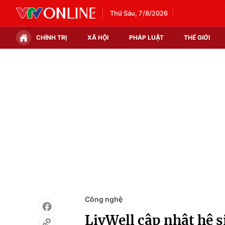
Thứ Sáu, 7/8/2026
CHÍNH TRỊ
XÃ HỘI
PHÁP LUẬT
THẾ GIỚI
Chính trị
Xã hội
Thế giới
Kinh tế
Tin tức
Tài chính
Thế giới đó đây
Thị trường
Câu chuyện quốc tế
Góc doanh nghiệp
Dữ liệu và đời sống
Công nghệ
LivWell cập nhật hệ s