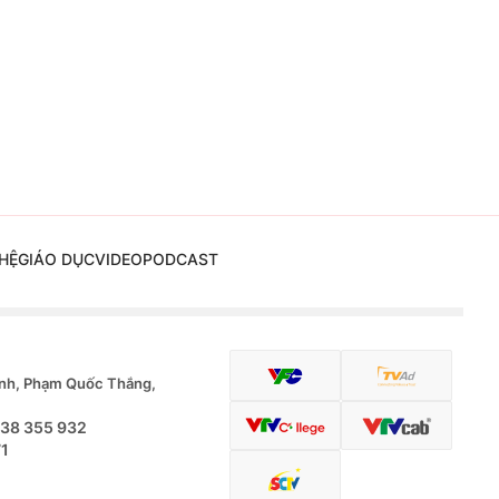
HỆ
GIÁO DỤC
VIDEO
PODCAST
nh, Phạm Quốc Thắng,
.38 355 932
71