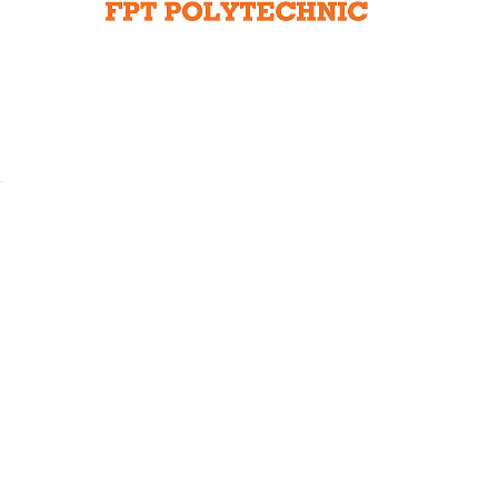
Liên hệ toà soạn
hệ tương lai
à