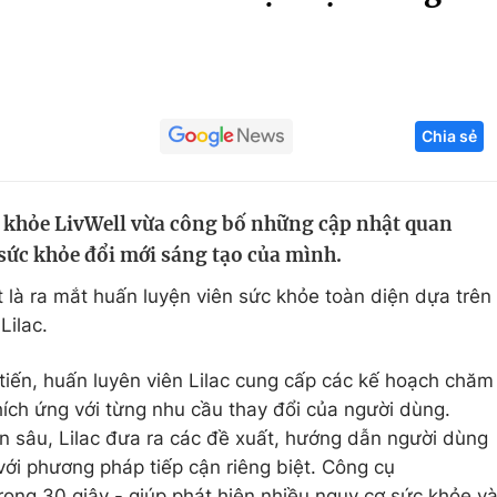
Góc ảnh
Giáo dục
Công nghệ
Chia sẻ
Tuyển sinh
Hitech Công ng
Học trực tuyến
Sản phẩm
 khỏe LivWell vừa công bố những cập nhật quan
g
Thị trường
 sức khỏe đổi mới sáng tạo của mình.
Tư vấn
 là ra mắt huấn luyện viên sức khỏe toàn diện dựa trên
Lilac.
iến, huấn luyên viên Lilac cung cấp các kế hoạch chăm
ích ứng với từng nhu cầu thay đổi của người dùng.
n sâu, Lilac đưa ra các đề xuất, hướng dẫn người dùng
ới phương pháp tiếp cận riêng biệt. Công cụ
rong 30 giây - giúp phát hiện nhiều nguy cơ sức khỏe v