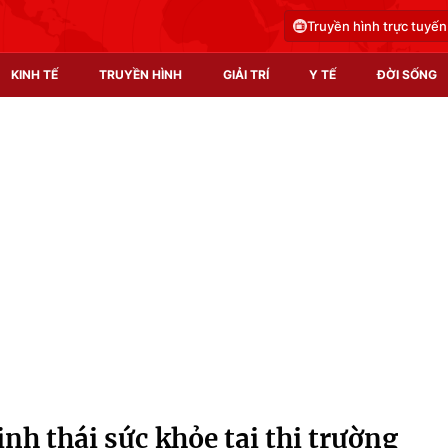
Truyền hình trực tuyến
KINH TẾ
TRUYỀN HÌNH
GIẢI TRÍ
Y TẾ
ĐỜI SỐNG
Pháp luật
Y tế
Truyền hình
Multimedia
Phim VTV
Video
Hậu trường
Shorts video
Nhân vật
Podcast
Khán giả
EMagazine
Giải sao mai
Photo
inh thái sức khỏe tại thị trường
Infographic