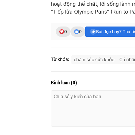
hoạt động thể chất, lối sống lành 
"Tiếp lửa Olympic Paris" (Run to 
0
0
Bài đọc hay? Thả t
Từ khóa:
chăm sóc sức khỏe
Cá nhâ
Bình luận
(
0
)