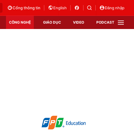
Cổng thông tin
English
Đăng nhập
CÔNG NGHỆ
GIÁO DỤC
VIDEO
PODCAST
VTV Money
VTV Thể thao
VTV Sức khoẻ
Bất động sản
Thị trường 24h
Tấm lòng Việt
Vươn mình bằng AI
VTV4
VTV8
VTV9
Lịch phát sóng
Giao lưu trực tuyến
Sự kiện