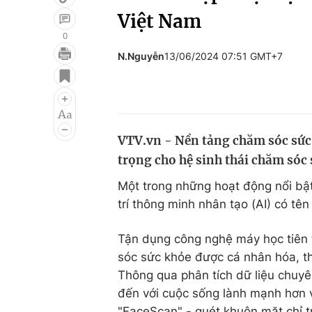
Việt Nam
0
N.Nguyễn
13/06/2024 07:51 GMT+7
Giải trí
Đời sống
Điện ảnh
Du lịch
Âm nhạc
Làm đẹp
VTV.vn - Nền tảng chăm sóc sức
Sao
Chất lượng cuộc sốn
trọng cho hệ sinh thái chăm sóc
Một trong những hoạt động nổi bật
trí thông minh nhân tạo (AI) có tên 
Tận dụng công nghệ máy học tiên t
sóc sức khỏe được cá nhân hóa, th
Thông qua phân tích dữ liệu chuyê
đến với cuộc sống lành mạnh hơn v
"FaceScan" - quét khuôn mặt chỉ t