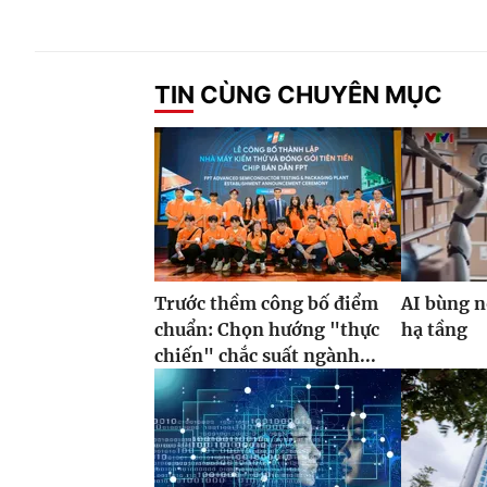
TIN CÙNG CHUYÊN MỤC
Trước thềm công bố điểm
AI bùng n
chuẩn: Chọn hướng "thực
hạ tầng
chiến" chắc suất ngành...