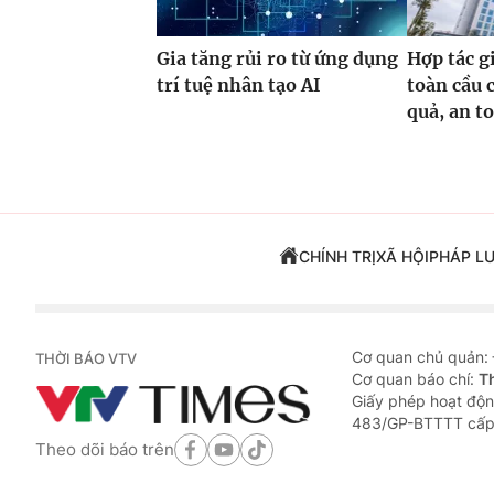
Gia tăng rủi ro từ ứng dụng
Hợp tác g
trí tuệ nhân tạo AI
toàn cầu 
quả, an t
CHÍNH TRỊ
XÃ HỘI
PHÁP L
Cơ quan chủ quản:
THỜI BÁO VTV
Cơ quan báo chí:
T
Giấy phép hoạt độn
483/GP-BTTTT cấp
Theo dõi báo trên