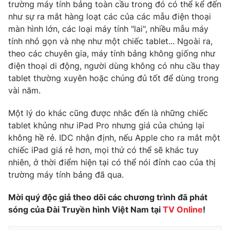
trường máy tính bảng toàn cầu trong đó có thể kể đến
như sự ra mắt hàng loạt các của các mẫu điện thoại
Photo
Infographic
màn hình lớn, các loại máy tính "lai", nhiều mẫu máy
tính nhỏ gọn và nhẹ như một chiếc tablet... Ngoài ra,
Video
Shorts video
theo các chuyên gia, máy tính bảng không giống như
điện thoại di động, người dùng không có nhu cầu thay
VTV Money
VTV Thể thao
tablet thường xuyên hoặc chúng đủ tốt để dùng trong
vài năm.
VTV Sức khoẻ
Bất động sản
Một lý do khác cũng được nhắc đến là những chiếc
tablet khủng như iPad Pro nhưng giá của chúng lại
Thị trường 24h
Tấm lòng Việt
không hề rẻ. IDC nhận định, nếu Apple cho ra mắt một
chiếc iPad giá rẻ hơn, mọi thứ có thể sẽ khác tuy
nhiên, ở thời điểm hiện tại có thể nói đỉnh cao của thị
VTV4
Vươn mình bằng AI
trường máy tính bảng đã qua.
VTV9
VTV8
Mời quý độc giả theo dõi các chương trình đã phát
sóng của Đài Truyền hình Việt Nam tại
TV Online
!
Liên hệ tòa soạn
English