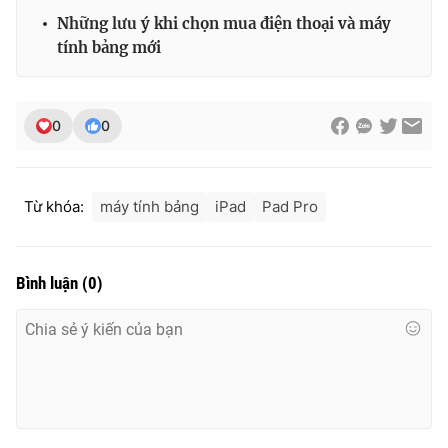
Ðiện thoại Thời báo VTV:
024.66 897 897
Những lưu ý khi chọn mua điện thoại và máy
Email:
toasoan@vtv.vn
tính bảng mới
Liên hệ quảng cáo:
024-7300.7108
0
0
Từ khóa:
máy tính bảng
iPad
Pad Pro
Bình luận
(
0
)
® Cấm sao chép dưới mọi hình thức nếu không có sự chấp
thuận bằng văn bản. Ghi rõ nguồn VTV.vn khi phát hành lại
thông tin từ website này.