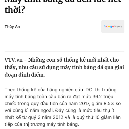
Chính trị
Truyền hình
thời?
Văn hóa - Giải trí
Xã hội
Y tế
Thùy An
Đời sống
Pháp luật
Công nghệ
Giáo dục
Y tế
VTV.vn - Những con số thống kê mới nhất cho
thấy, nhu cầu sử dụng máy tính bảng đã qua giai
Thế giới
đoạn đỉnh điểm.
Tin tức
Kinh tế
Theo thống kê của hãng nghiên cứu IDC, thị trường
Thế giới đó đây
máy tính bảng toàn cầu bán ra đạt mức 36.2 triệu
Tài chính
Dữ liệu và đời sống
chiếc trong quý đầu tiên của năm 2017, giảm 8.5% so
Câu chuyện quốc tế
Thị trường
với cùng kì năm ngoái. Đây cũng là mức tiêu thụ ít
nhất kể từ quý 3 năm 2012 và là quý thứ 10 giảm liên
Truyền hình
Góc doanh nghiệp
tiếp của thị trường máy tính bảng.