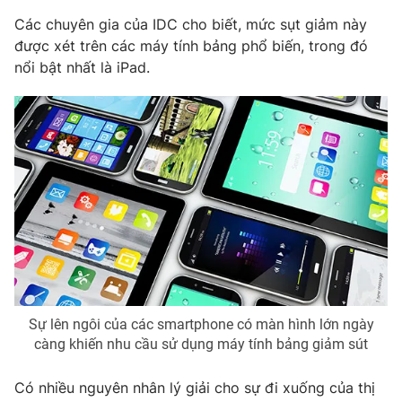
Phim VTV
Giải trí
Các chuyên gia của IDC cho biết, mức sụt giảm này
Hậu trường
được xét trên các máy tính bảng phổ biến, trong đó
Điện ảnh
nổi bật nhất là iPad.
Đời sống
Nhân vật
Âm nhạc
Du lịch
Khán giả
Giáo dục
Sao
Làm đẹp
Giải sao mai
Tuyển sinh
Công nghệ
Chất lượng cuộc sống
Học trực tuyến
Hitech Công nghệ tương lai
Giao lưu trực tuyến
Sản phẩm
Lịch phát sóng
Thị trường
Tư vấn
Sự lên ngôi của các smartphone có màn hình lớn ngày
càng khiến nhu cầu sử dụng máy tính bảng giảm sút
Chuyên mục khác
Emagazine
Podcast
Có nhiều nguyên nhân lý giải cho sự đi xuống của thị