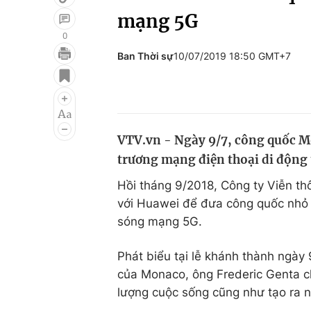
mạng 5G
0
Ban Thời sự
10/07/2019 18:50 GMT+7
Giải trí
Đời sống
Điện ảnh
Du lịch
Âm nhạc
Làm đẹp
VTV.vn - Ngày 9/7, công quốc Mo
Sao
Chất lượng cuộc sốn
trương mạng điện thoại di động 
Hồi tháng 9/2018, Công ty Viễn t
với Huawei để đưa công quốc nhỏ 
sóng mạng 5G.
Phát biểu tại lễ khánh thành ngày
của Monaco, ông Frederic Genta c
lượng cuộc sống cũng như tạo ra nh