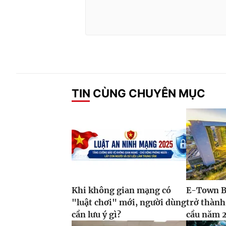
TIN CÙNG CHUYÊN MỤC
Khi không gian mạng có
E-Town B
"luật chơi" mới, người dùng
trở thành
cần lưu ý gì?
cầu năm 