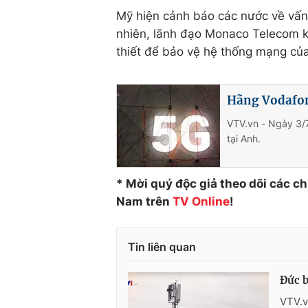
Mỹ hiện cảnh báo các nước về vấn
nhiên, lãnh đạo Monaco Telecom k
thiết để bảo vệ hệ thống mạng củ
Hãng Vodafon
VTV.vn - Ngày 3/7
tại Anh.
* Mời quý độc giả theo dõi các c
Nam trên
TV Online
!
Tin liên quan
Đức b
VTV.v