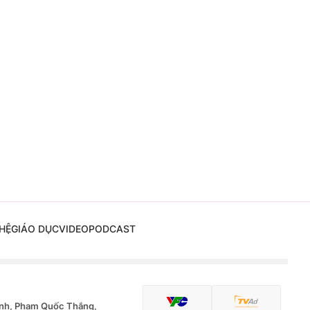
HỆ
GIÁO DỤC
VIDEO
PODCAST
nh, Phạm Quốc Thắng,