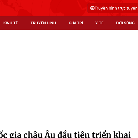
Truyền hình trực tuyến
KINH TẾ
TRUYỀN HÌNH
GIẢI TRÍ
Y TẾ
ĐỜI SỐNG
Pháp luật
Y tế
Truyền hình
Multimedia
Phim VTV
Video
Hậu trường
Shorts video
Nhân vật
Podcast
Khán giả
EMagazine
Giải sao mai
Photo
 gia châu Âu đầu tiên triển khai
Infographic