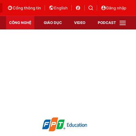
Cổng thông tin
English
Đăng nhập
CÔNG NGHỆ
GIÁO DỤC
VIDEO
PODCAST
VTV Money
VTV Thể thao
VTV Sức khoẻ
Bất động sản
Thị trường 24h
Tấm lòng Việt
Vươn mình bằng AI
VTV4
VTV8
VTV9
Lịch phát sóng
Giao lưu trực tuyến
Sự kiện