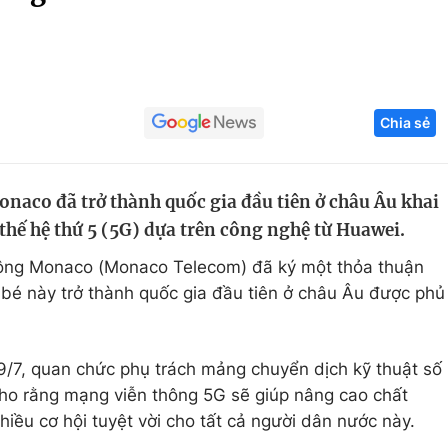
Góc ảnh
Giáo dục
Công nghệ
Chia sẻ
Tuyển sinh
Hitech Công ng
Học trực tuyến
Sản phẩm
naco đã trở thành quốc gia đầu tiên ở châu Âu khai
g
Thị trường
thế hệ thứ 5 (5G) dựa trên công nghệ từ Huawei.
Tư vấn
hông Monaco (Monaco Telecom) đã ký một thỏa thuận
bé này trở thành quốc gia đầu tiên ở châu Âu được phủ
 9/7, quan chức phụ trách mảng chuyển dịch kỹ thuật số
ho rằng mạng viễn thông 5G sẽ giúp nâng cao chất
iều cơ hội tuyệt vời cho tất cả người dân nước này.