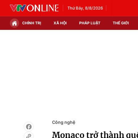
Thứ Bảy, 8/8/2026
CHÍNH TRỊ
XÃ HỘI
PHÁP LUẬT
THẾ GIỚI
Chính trị
Xã hội
Thế giới
Kinh tế
Tin tức
Tài chính
Thế giới đó đây
Thị trường
Câu chuyện quốc tế
Góc doanh nghiệp
Dữ liệu và đời sống
Công nghệ
Monaco trở thành quốc