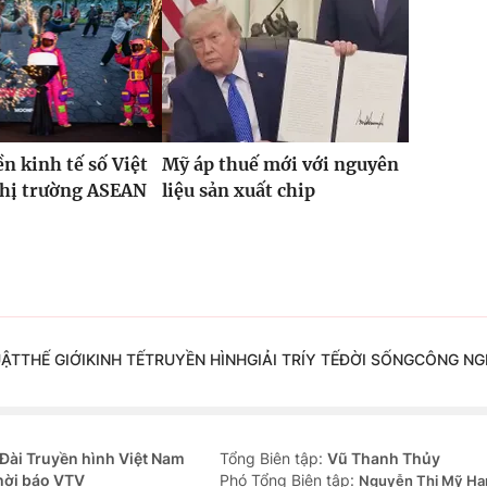
ền kinh tế số Việt
Mỹ áp thuế mới với nguyên
thị trường ASEAN
liệu sản xuất chip
UẬT
THẾ GIỚI
KINH TẾ
TRUYỀN HÌNH
GIẢI TRÍ
Y TẾ
ĐỜI SỐNG
CÔNG NG
Đài Truyền hình Việt Nam
Tổng Biên tập:
Vũ Thanh Thủy
hời báo VTV
Phó Tổng Biên tập:
Nguyễn Thị Mỹ Hạ