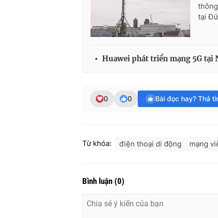
thông
tại Đứ
Huawei phát triển mạng 5G tại 
0
0
Bài đọc hay? Thả t
Từ khóa:
điện thoại di động
mạng vi
Bình luận
(
0
)