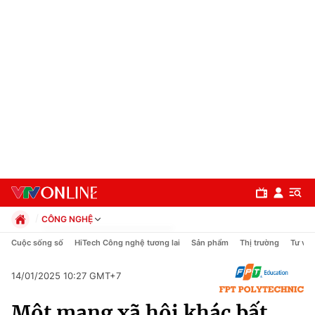
CÔNG NGHỆ
Chính trị
Cuộc sống số
HiTech Công nghệ tương lai
Sản phẩm
Thị trường
Tư vấn
Xã hội
Pháp luật
14/01/2025 10:27 GMT+7
Chuyên mục
Kinh tế
Một mạng xã hội khác bất
Thể thao