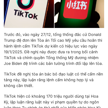
Photo
Infographic
Video
Shorts video
Trước đó, vào ngày 27/12, tổng thống đắc cử Donald
VTV Money
VTV Thể thao
Trump đệ đơn lên Tòa án Tối cao Mỹ yêu cầu hoãn thi
hành lệnh cấm TikTok dự kiến có hiệu lực vào ngày
VTV Sức khoẻ
Bất động sản
19/1/2025. Đề nghị này được đưa ra trong bối cảnh
TikTok và chính quyền Tổng thống Mỹ đương nhiệm
Joe Biden đệ trình các bản tường trình đối lập lên tòa.
Thị trường 24h
Tấm lòng Việt
TikTok đề nghị tòa án bác bỏ đạo luật có thể cấm nền
VTV4
Vươn mình bằng AI
tảng này, lập luận rằng lệnh cấm không hợp lý và
không cần thiết.
VTV9
VTV8
TikTok hiện có khoảng 170 triệu người dùng tại Hoa
Kỳ, lập luận rằng luật này vi phạm quyền tự do ngôn
Liên hệ tòa soạn
English
luận theo Tu chính án thứ nhất của Hiến pháp Hoa Kỳ.