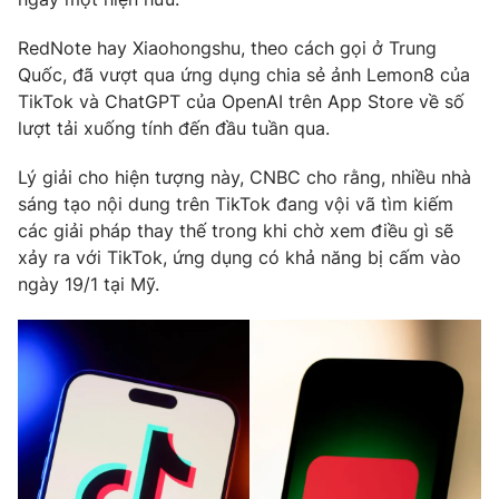
Phim VTV
Giải trí
RedNote hay Xiaohongshu, theo cách gọi ở Trung
Hậu trường
Điện ảnh
Quốc, đã vượt qua ứng dụng chia sẻ ảnh Lemon8 của
Đời sống
Nhân vật
TikTok và ChatGPT của OpenAI trên App Store về số
Âm nhạc
lượt tải xuống tính đến đầu tuần qua.
Du lịch
Khán giả
Giáo dục
Sao
Lý giải cho hiện tượng này, CNBC cho rằng, nhiều nhà
Làm đẹp
Giải sao mai
Tuyển sinh
sáng tạo nội dung trên TikTok đang vội vã tìm kiếm
Công nghệ
Chất lượng cuộc sống
các giải pháp thay thế trong khi chờ xem điều gì sẽ
Học trực tuyến
xảy ra với TikTok, ứng dụng có khả năng bị cấm vào
Hitech Công nghệ tương lai
Giao lưu trực tuyến
ngày 19/1 tại Mỹ.
Sản phẩm
Lịch phát sóng
Thị trường
Tư vấn
Chuyên mục khác
Emagazine
Podcast