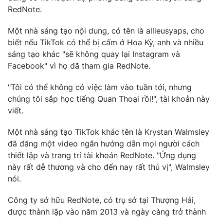
Ðiện thoại Thời báo VTV:
024.66 897 897
RedNote.
Email:
toasoan@vtv.vn
Một nhà sáng tạo nội dung, có tên là allieusyaps, cho
Liên hệ quảng cáo:
024-7300.7108
biết nếu TikTok có thể bị cấm ở Hoa Kỳ, anh và nhiều
sáng tạo khác "sẽ không quay lại Instagram và
Facebook" vì họ đã tham gia RedNote.
"Tôi có thể không có việc làm vào tuần tới, nhưng
chúng tôi sắp học tiếng Quan Thoại rồi!", tài khoản này
viết.
Một nhà sáng tạo TikTok khác tên là Krystan Walmsley
đã đăng một video ngắn hướng dẫn mọi người cách
thiết lập và trang trí tài khoản RedNote. "Ứng dụng
này rất dễ thương và cho đến nay rất thú vị", Walmsley
® Cấm sao chép dưới mọi hình thức nếu không có sự chấp
nói.
thuận bằng văn bản. Ghi rõ nguồn VTV.vn khi phát hành lại
thông tin từ website này.
Công ty sở hữu RedNote, có trụ sở tại Thượng Hải,
được thành lập vào năm 2013 và ngày càng trở thành