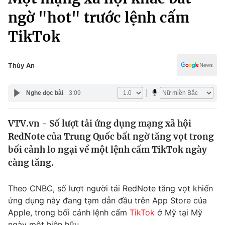
Chính trị
Truyền hình
ngờ "hot" trước lệnh cấm
Văn hóa - Giải trí
Xã hội
TikTok
Y tế
Đời sống
Pháp luật
Công nghệ
Thùy An
Giáo dục
Y tế
Nghe đọc bài
3:09
Thế giới
VTV.vn - Số lượt tải ứng dụng mạng xã hội
RedNote của Trung Quốc bất ngờ tăng vọt trong
Tin tức
Kinh tế
bối cảnh lo ngại về một lệnh cấm TikTok ngày
Thế giới đó đây
càng tăng.
Tài chính
Dữ liệu và đời sống
Câu chuyện quốc tế
Theo CNBC, số lượt người tải RedNote tăng vọt khiến
Thị trường
ứng dụng này đang tạm dẫn đầu trên App Store của
Truyền hình
Góc doanh nghiệp
Apple, trong bối cảnh lệnh cấm
TikTok
ở Mỹ tại Mỹ
ngày một hiện hữu.