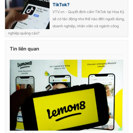
TikTok?
VTV.vn - Quyết định cấm TikTok tại Hoa Kỳ
sẽ có tác động như thế nào đến người dùng,
doanh nghiệp, nhân viên và ngành công
nghiệp quảng cáo?
Tin liên quan