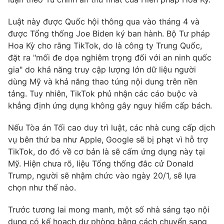
Luật này được Quốc hội thông qua vào tháng 4 và
được Tổng thống Joe Biden ký ban hành. Bộ Tư pháp
Hoa Kỳ cho rằng TikTok, do là công ty Trung Quốc,
THỜI BÁO VTV
đặt ra "mối đe dọa nghiêm trọng đối với an ninh quốc
gia" do khả năng truy cập lượng lớn dữ liệu người
dùng Mỹ và khả năng thao túng nội dung trên nền
tảng. Tuy nhiên, TikTok phủ nhận các cáo buộc và
Theo dõi báo trên
khẳng định ứng dụng không gây nguy hiểm cấp bách.
Cơ quan chủ quản:
Đài Truyền hình Việt Nam
Nếu Tòa án Tối cao duy trì luật, các nhà cung cấp dịch
vụ bên thứ ba như Apple, Google sẽ bị phạt vì hỗ trợ
Cơ quan báo chí:
Thời báo VTV
TikTok, do đó về cơ bản là sẽ cấm ứng dụng này tại
Giấy phép hoạt động báo in và báo điện tử số 483/GP-BTTTT
Mỹ. Hiện chưa rõ, liệu Tổng thống đắc cử Donald
cấp ngày 29/12/2023
Trump, người sẽ nhậm chức vào ngày 20/1, sẽ lựa
Tổng Biên tập:
Vũ Thanh Thủy
chọn như thế nào.
Phó Tổng Biên tập:
Nguyễn Thị Mỹ Hạnh, Phạm Quốc Thắng,
Nguyễn Trọng Ninh
Trước tương lai mong manh, một số nhà sáng tạo nội
Tổng đài VTV:
024.38 355 931 - 024.38 355 932
dung có kế hoạch dự phòng bằng cách chuyển sang