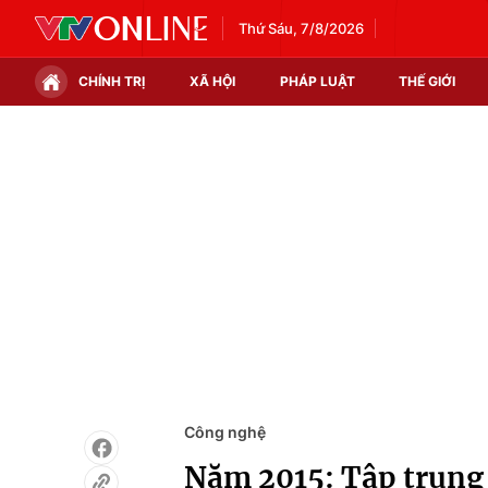
Thứ Sáu, 7/8/2026
CHÍNH TRỊ
XÃ HỘI
PHÁP LUẬT
THẾ GIỚI
Chính trị
Xã hội
Thế giới
Kinh tế
Tin tức
Tài chính
Thế giới đó đây
Thị trường
Câu chuyện quốc tế
Góc doanh nghiệp
Dữ liệu và đời sống
Công nghệ
Năm 2015: Tập trung 