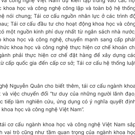
 và công nghệ Việt Nam dự kiến tập trung vào các nộ
c khoa học và công nghệ công lập và toàn bộ hệ thốn
ệ nói chung; Tái cơ cấu nguồn nhân lực ở các trình đ
hau; Tái cơ cấu đầu tư cho hoạt động khoa học và côn
 có một nguồn kinh phí duy nhất từ ngân sách nhà nước
ho khoa học và công nghệ, chuyển mạnh sang cấp phá
 chức khoa học và công nghệ thực hiện cơ chế khoán ch
gành phải thực hiện cơ chế đặt hàng để xây dựng cá
ừ cấp quốc gia đến cấp cơ sở; Tái cơ cấu hệ thống luậ
ghệ Nguyễn Quân cho biết thêm, tái cơ cấu ngành kho
t và việc chuyển đổi “tư duy của những người lãnh đạo
c tiếp làm nghiên cứu, ứng dụng có ý nghĩa quyết địn
 khoa học và công nghệ Việt Nam”.
 tái cơ cấu ngành khoa học và công nghệ Việt Nam sắ
ịnh vai trò cũng như tầm quan trọng của ngành khoa họ