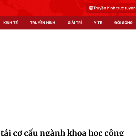
Truyền hình trực tuyến
KINH TẾ
TRUYỀN HÌNH
GIẢI TRÍ
Y TẾ
ĐỜI SỐNG
Pháp luật
Y tế
Truyền hình
Multimedia
Phim VTV
Video
Hậu trường
Shorts video
Nhân vật
Podcast
Khán giả
EMagazine
Giải sao mai
Photo
tái cơ cấu ngành khoa học công
Infographic