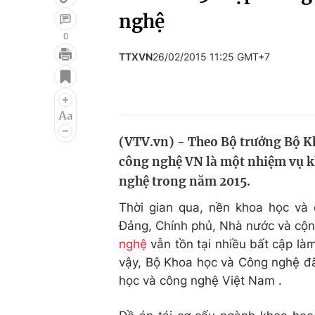
nghệ
0
TTXVN
26/02/2015 11:25 GMT+7
Giải trí
Đời sống
Điện ảnh
Du lịch
Âm nhạc
Làm đẹp
(VTV.vn) - Theo Bộ trưởng Bộ Kh
Sao
Chất lượng cuộc sốn
công nghệ VN là một nhiệm vụ 
nghệ trong năm 2015.
Thời gian qua, nền khoa học và
Đảng, Chính phủ, Nhà nước và cộ
nghệ
vẫn tồn tại nhiều bất cập làm 
vậy, Bộ Khoa học và Công nghệ đã
học và công nghệ Việt Nam .