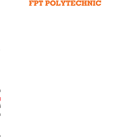
Liên hệ toà soạn
hệ tương lai
a
g
ì
a