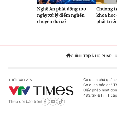
Nghệ An phát động 100
Chương t
ngày xử lý điểm nghẽn
khoa học 
chuyển đổi số
phát triể
CHÍNH TRỊ
XÃ HỘI
PHÁP L
Cơ quan chủ quản:
THỜI BÁO VTV
Cơ quan báo chí:
T
Giấy phép hoạt độn
483/GP-BTTTT cấp
Theo dõi báo trên