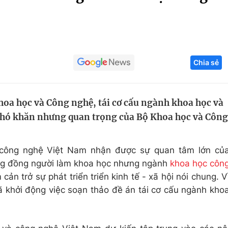
Góc ảnh
Giáo dục
Công nghệ
Chia sẻ
Tuyển sinh
Hitech Công ng
Học trực tuyến
Sản phẩm
oa học và Công nghệ, tái cơ cấu ngành khoa học và
g
Thị trường
khó khăn nhưng quan trọng của Bộ Khoa học và Công
Tư vấn
 công nghệ Việt Nam nhận được sự quan tâm lớn củ
ng đồng người làm khoa học nhưng ngành
khoa học côn
cản trở sự phát triển triển kinh tế - xã hội nói chung. V
 khởi động việc soạn thảo đề án tái cơ cấu ngành kho