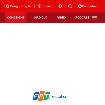
Cổng thông tin
English
Đăng nhập
CÔNG NGHỆ
GIÁO DỤC
VIDEO
PODCAST
VTV Money
VTV Thể thao
VTV Sức khoẻ
Bất động sản
Thị trường 24h
Tấm lòng Việt
Vươn mình bằng AI
VTV4
VTV8
VTV9
Lịch phát sóng
Giao lưu trực tuyến
Sự kiện