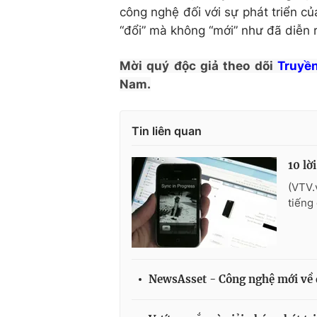
công nghệ đối với sự phát triển củ
“đổi” mà không “mới” như đã diễn r
Mời quý độc giả theo dõi
Truyền
Nam.
Tin liên quan
10 lờ
(VTV.
tiếng
NewsAsset - Công nghệ mới về 