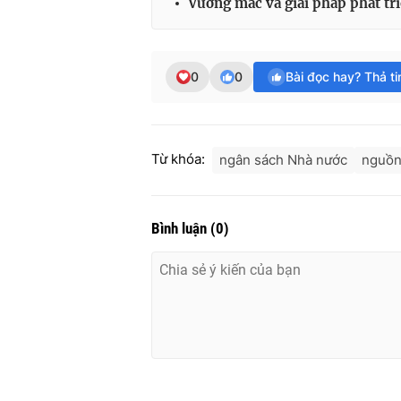
Vướng mắc và giải pháp phát tri
0
0
Bài đọc hay? Thả t
Từ khóa:
ngân sách Nhà nước
nguồn
Bình luận
(
0
)