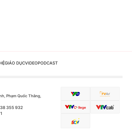
HỆ
GIÁO DỤC
VIDEO
PODCAST
nh, Phạm Quốc Thắng,
.38 355 932
71