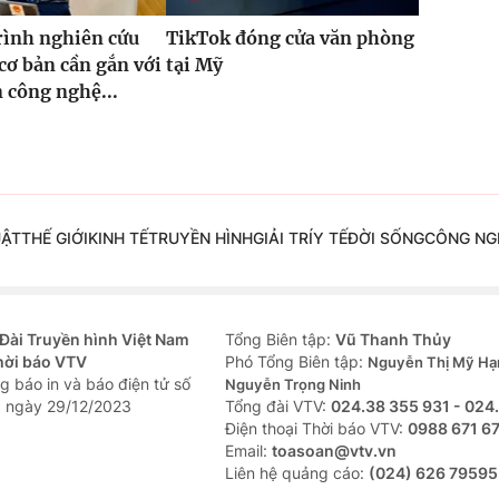
rình nghiên cứu
TikTok đóng cửa văn phòng
cơ bản cần gắn với
tại Mỹ
n công nghệ...
UẬT
THẾ GIỚI
KINH TẾ
TRUYỀN HÌNH
GIẢI TRÍ
Y TẾ
ĐỜI SỐNG
CÔNG NG
Đài Truyền hình Việt Nam
Tổng Biên tập:
Vũ Thanh Thủy
hời báo VTV
Phó Tổng Biên tập:
Nguyễn Thị Mỹ Hạ
g báo in và báo điện tử số
Nguyễn Trọng Ninh
 ngày 29/12/2023
Tổng đài VTV:
024.38 355 931 - 024
Ðiện thoại Thời báo VTV:
0988 671 6
Email:
toasoan@vtv.vn
Liên hệ quảng cáo:
(024) 626 79595