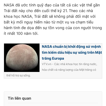
NASA đã ước tính quỹ đạo của tất cả các vật thể gần
Trái đất này cho đến cuối thế kỷ 21. Theo các nhà
khoa học NASA, Trái đất sẽ không phải đối mặt với
bất kỳ mối nguy hiểm nào từ một vụ va chạm tiểu
THỜI BÁO VTV
hành tinh đe dọa đến sự tồn vong của con người trong
ít nhất 100 năm tới.
Theo dõi báo trên
NASA chuẩn bị khởi động sứ mệnh
tìm kiếm dấu hiệu sự sống trên Mặt
trăng Europa
Cơ quan chủ quản:
Đài Truyền hình Việt Nam
VTV.vn - Các nhà khoa học tin rằng nước,
Cơ quan báo chí:
Thời báo VTV
hóa chất và năng lượng của Mặt trăng có
Giấy phép hoạt động báo in và báo điện tử số 483/GP-BTTTT
thể hỗ trợ sự sống.
cấp ngày 29/12/2023
Tổng Biên tập:
Vũ Thanh Thủy
Phó Tổng Biên tập:
Nguyễn Thị Mỹ Hạnh, Phạm Quốc Thắng,
Nguyễn Trọng Ninh
Tin liên quan
Tổng đài VTV:
024.38 355 931 - 024.38 355 932