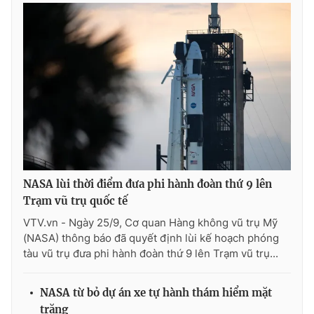
Ðiện thoại Thời báo VTV:
024.66 897 897
Email:
toasoan@vtv.vn
Liên hệ quảng cáo:
024-7300.7108
NASA lùi thời điểm đưa phi hành đoàn thứ 9 lên
Trạm vũ trụ quốc tế
VTV.vn - Ngày 25/9, Cơ quan Hàng không vũ trụ Mỹ
(NASA) thông báo đã quyết định lùi kế hoạch phóng
® Cấm sao chép dưới mọi hình thức nếu không có sự chấp
tàu vũ trụ đưa phi hành đoàn thứ 9 lên Trạm vũ trụ...
thuận bằng văn bản. Ghi rõ nguồn VTV.vn khi phát hành lại
thông tin từ website này.
NASA từ bỏ dự án xe tự hành thám hiểm mặt
trăng