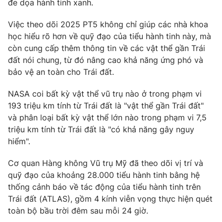
đe dọa hành tinh xanh.
Photo
Infographic
Việc theo dõi 2025 PT5 không chỉ giúp các nhà khoa
học hiểu rõ hơn về quỹ đạo của tiểu hành tinh này, mà
Video
Shorts video
còn cung cấp thêm thông tin về các vật thể gần Trái
đất nói chung, từ đó nâng cao khả năng ứng phó và
bảo vệ an toàn cho Trái đất.
VTV Money
VTV Thể thao
NASA coi bất kỳ vật thể vũ trụ nào ở trong phạm vi
VTV Sức khoẻ
Bất động sản
193 triệu km tính từ Trái đất là "vật thể gần Trái đất"
và phân loại bất kỳ vật thể lớn nào trong phạm vi 7,5
triệu km tính từ Trái đất là "có khả năng gây nguy
Thị trường 24h
Tấm lòng Việt
hiểm".
VTV4
Vươn mình bằng AI
Cơ quan Hàng không Vũ trụ Mỹ đã theo dõi vị trí và
quỹ đạo của khoảng 28.000 tiểu hành tinh bằng hệ
thống cảnh báo về tác động của tiểu hành tinh trên
VTV9
VTV8
Trái đất (ATLAS), gồm 4 kính viễn vọng thực hiện quét
toàn bộ bầu trời đêm sau mỗi 24 giờ.
Liên hệ tòa soạn
English