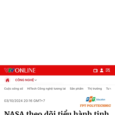
CÔNG NGHỆ
Chính trị
Cuộc sống số
HiTech Công nghệ tương lai
Sản phẩm
Thị trường
Tư vấn
Xã hội
Pháp luật
03/10/2024 20:16 GMT+7
Chuyên mục
Kinh tế
NASA theo dõi tiểu hành tinh
Thể thao