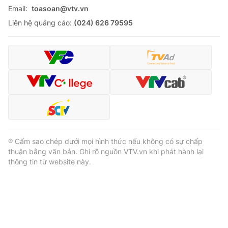
Email:
toasoan@vtv.vn
Liên hệ quảng cáo:
(024) 626 79595
® Cấm sao chép dưới mọi hình thức nếu không có sự chấp
thuận bằng văn bản. Ghi rõ nguồn VTV.vn khi phát hành lại
thông tin từ website này.