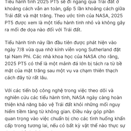
Tiểu hành tinh 2025 PT5 sẽ đi ngang qua Trái đất ở
Phim VTV
Giải trí
khoảng cách vẫn an toàn, gấp 5 lần khoảng cách giữa
Hậu trường
Trái đất và mặt trăng. Theo ước tính của NASA, 2025
Điện ảnh
PT5 được xem là một tiểu hành tinh nhỏ và không gây
Đời sống
Nhân vật
ra mối đe dọa nào đối với Trái đất.
Âm nhạc
Du lịch
Khán giả
Giáo dục
Sao
Tiểu hành tinh này lần đầu tiên được phát hiện vào
Làm đẹp
Giải sao mai
ngày 7/8 vừa qua nhờ kính viễn vọng Sutherland đặt
Tuyển sinh
tại Nam Phi. Các nhà khoa học của NASA cho rằng,
Công nghệ
Chất lượng cuộc sống
2025 PT5 có thể là một mảnh đá lớn bị tách ra từ bề
Học trực tuyến
Hitech Công nghệ tương lai
mặt của mặt trăng sau một vụ va chạm thiên thạch
Giao lưu trực tuyến
cách đây từ rất lâu.
Sản phẩm
Với các tiến bộ công nghệ trong việc theo dõi và
Lịch phát sóng
Thị trường
nghiên cứu các tiểu hành tinh, NASA ngày càng hoàn
thiện khả năng bảo vệ Trái đất khỏi những mối nguy
Tư vấn
hiểm tiềm tàng từ không gian. Điều này góp phần
Chuyên mục khác
quan trọng vào việc chuẩn bị cho các tình huống khẩn
Emagazine
Podcast
cấp trong tương lai, nếu có bất kỳ vật thể nào thực sự