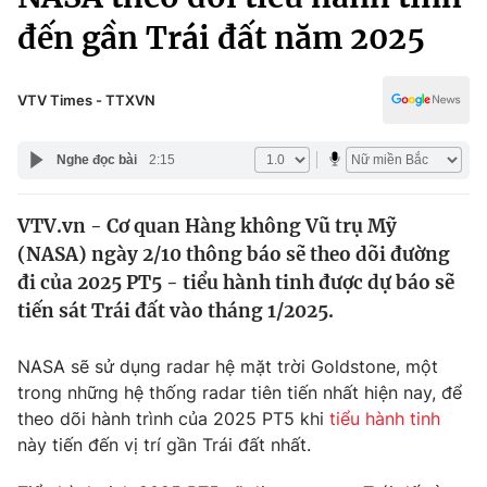
Chính trị
Truyền hình
đến gần Trái đất năm 2025
Văn hóa - Giải trí
Xã hội
Y tế
VTV Times - TTXVN
Đời sống
Pháp luật
Công nghệ
Nghe đọc bài
2:15
Giáo dục
Y tế
VTV.vn - Cơ quan Hàng không Vũ trụ Mỹ
(NASA) ngày 2/10 thông báo sẽ theo dõi đường
Thế giới
đi của 2025 PT5 - tiểu hành tinh được dự báo sẽ
Tin tức
tiến sát Trái đất vào tháng 1/2025.
Kinh tế
Thế giới đó đây
NASA sẽ sử dụng radar hệ mặt trời Goldstone, một
Tài chính
Dữ liệu và đời sống
Câu chuyện quốc tế
trong những hệ thống radar tiên tiến nhất hiện nay, để
Thị trường
theo dõi hành trình của 2025 PT5 khi
tiểu hành tinh
này tiến đến vị trí gần Trái đất nhất.
Truyền hình
Góc doanh nghiệp