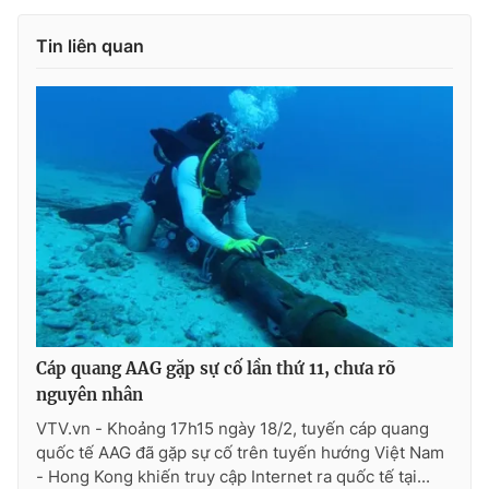
Photo
Infographic
Tin liên quan
Video
Shorts video
VTV Money
VTV Thể thao
VTV Sức khoẻ
Bất động sản
Thị trường 24h
Tấm lòng Việt
VTV4
Vươn mình bằng AI
Cáp quang AAG gặp sự cố lần thứ 11, chưa rõ
nguyên nhân
VTV9
VTV8
VTV.vn - Khoảng 17h15 ngày 18/2, tuyến cáp quang
quốc tế AAG đã gặp sự cố trên tuyến hướng Việt Nam
- Hong Kong khiến truy cập Internet ra quốc tế tại...
Liên hệ tòa soạn
English