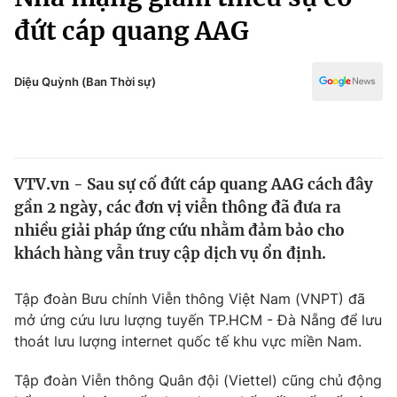
Chính trị
Truyền hình
đứt cáp quang AAG
Văn hóa - Giải trí
Xã hội
Y tế
Diệu Quỳnh (Ban Thời sự)
Đời sống
Pháp luật
Công nghệ
Giáo dục
Y tế
VTV.vn - Sau sự cố đứt cáp quang AAG cách đây
gần 2 ngày, các đơn vị viễn thông đã đưa ra
Thế giới
nhiều giải pháp ứng cứu nhằm đảm bảo cho
Tin tức
khách hàng vẫn truy cập dịch vụ ổn định.
Kinh tế
Thế giới đó đây
Tập đoàn Bưu chính Viễn thông Việt Nam (VNPT) đã
Tài chính
Dữ liệu và đời sống
Câu chuyện quốc tế
mở ứng cứu lưu lượng tuyến TP.HCM - Đà Nẵng để lưu
Thị trường
thoát lưu lượng internet quốc tế khu vực miền Nam.
Truyền hình
Góc doanh nghiệp
Tập đoàn Viễn thông Quân đội (Viettel) cũng chủ động