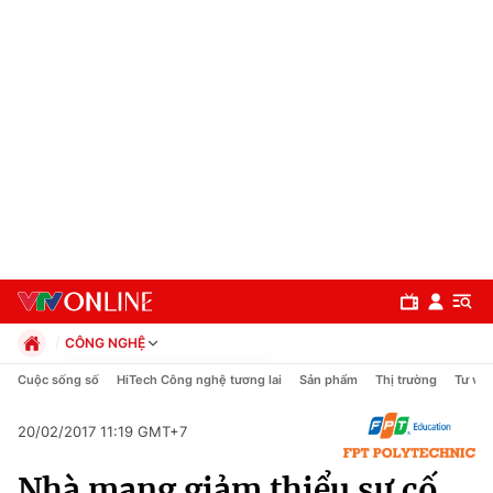
CÔNG NGHỆ
Chính trị
Cuộc sống số
HiTech Công nghệ tương lai
Sản phẩm
Thị trường
Tư vấn
Xã hội
Pháp luật
20/02/2017 11:19 GMT+7
Chuyên mục
Kinh tế
Nhà mạng giảm thiểu sự cố
Thể thao