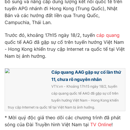
bổ sung và nâng cấp dung lượng kết nối quốc tế trên
Phim VTV
Giải trí
tuyến APG nhánh đi Hong Kong (Trung Quốc), Nhật
Hậu trường
Bản và các hướng đất liền qua Trung Quốc,
Điện ảnh
Campuchia, Thái Lan.
Đời sống
Nhân vật
Âm nhạc
Trước đó, khoảng 17h15 ngày 18/2, tuyến
cáp quang
Du lịch
Khán giả
Giáo dục
Sao
quốc tế AAG đã gặp sự cố trên tuyến hướng Việt Nam
Làm đẹp
Giải sao mai
- Hong Kong khiến truy cập Internet ra quốc tế tại Việt
Tuyển sinh
Nam bị ảnh hưởng.
Công nghệ
Chất lượng cuộc sống
Học trực tuyến
Hitech Công nghệ tương lai
Cáp quang AAG gặp sự cố lần thứ
Giao lưu trực tuyến
11, chưa rõ nguyên nhân
Sản phẩm
VTV.vn - Khoảng 17h15 ngày 18/2, tuyến
Lịch phát sóng
Thị trường
cáp quang quốc tế AAG đã gặp sự cố trên
tuyến hướng Việt Nam - Hong Kong khiến
Tư vấn
truy cập Internet ra quốc tế tại Việt Nam bị ảnh hưởng.
Chuyên mục khác
* Mời quý độc giả theo dõi các chương trình đã phát
Emagazine
Podcast
sóng của Đài Truyền hình Việt Nam tại
TV Online
!