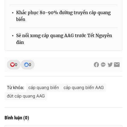
Khắc phục 80-90% đường truyền cáp quang
biển
THỜI BÁO VTV
Sẽ nối xong cáp quang AAG trước Tết Nguyên
đán
Theo dõi báo trên
0
0
Cơ quan chủ quản:
Đài Truyền hình Việt Nam
Cơ quan báo chí:
Thời báo VTV
Giấy phép hoạt động báo in và báo điện tử số 483/GP-BTTTT
Từ khóa:
cáp quang biển
cáp quang biển AAG
cấp ngày 29/12/2023
đứt cáp quang AAG
Tổng Biên tập:
Vũ Thanh Thủy
Phó Tổng Biên tập:
Nguyễn Thị Mỹ Hạnh, Phạm Quốc Thắng,
Nguyễn Trọng Ninh
Bình luận
(
0
)
Tổng đài VTV:
024.38 355 931 - 024.38 355 932