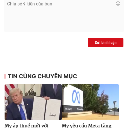
Ðiện thoại Thời báo VTV:
024.66 897 897
Email:
toasoan@vtv.vn
Liên hệ quảng cáo:
024-7300.7108
Gửi bình luận
TIN CÙNG CHUYÊN MỤC
® Cấm sao chép dưới mọi hình thức nếu không có sự chấp
thuận bằng văn bản. Ghi rõ nguồn VTV.vn khi phát hành lại
thông tin từ website này.
Mỹ áp thuế mới với
Mỹ yêu cầu Meta tăng