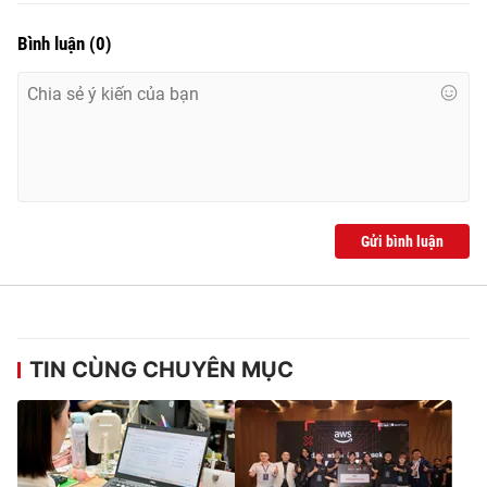
Bình luận
(
0
)
Gửi bình luận
TIN CÙNG CHUYÊN MỤC