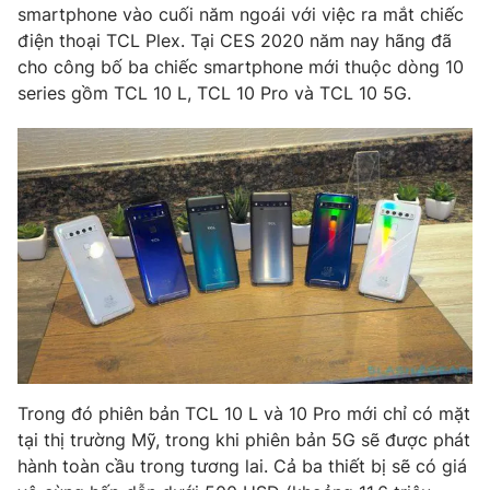
smartphone vào cuối năm ngoái với việc ra mắt chiếc
điện thoại TCL Plex. Tại CES 2020 năm nay hãng đã
cho công bố ba chiếc smartphone mới thuộc dòng 10
series gồm TCL 10 L, TCL 10 Pro và TCL 10 5G.
THỜI BÁO VTV
Theo dõi báo trên
Cơ quan chủ quản:
Đài Truyền hình Việt Nam
Cơ quan báo chí:
Thời báo VTV
Giấy phép hoạt động báo in và báo điện tử số 483/GP-BTTTT
cấp ngày 29/12/2023
Tổng Biên tập:
Vũ Thanh Thủy
Phó Tổng Biên tập:
Nguyễn Thị Mỹ Hạnh, Phạm Quốc Thắng,
Nguyễn Trọng Ninh
Trong đó phiên bản TCL 10 L và 10 Pro mới chỉ có mặt
Tổng đài VTV:
024.38 355 931 - 024.38 355 932
tại thị trường Mỹ, trong khi phiên bản 5G sẽ được phát
Ðiện thoại Thời báo VTV:
024.66 897 897
hành toàn cầu trong tương lai. Cả ba thiết bị sẽ có giá