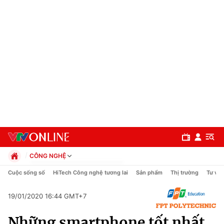
CÔNG NGHỆ
Chính trị
Cuộc sống số
HiTech Công nghệ tương lai
Sản phẩm
Thị trường
Tư vấn
Xã hội
Pháp luật
19/01/2020 16:44 GMT+7
Chuyên mục
Kinh tế
Những smartphone tốt nhất
Thể thao