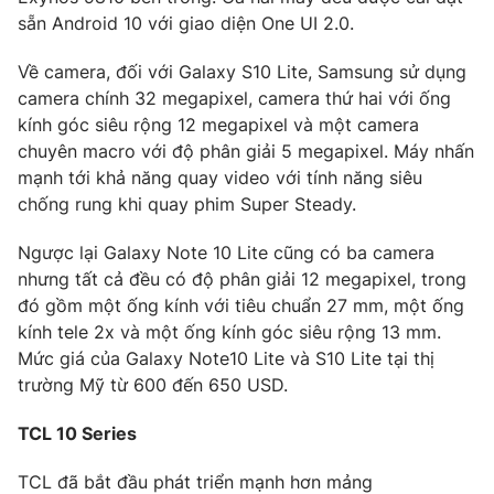
sẵn Android 10 với giao diện One UI 2.0.
Photo
Infographic
Về camera, đối với Galaxy S10 Lite, Samsung sử dụng
camera chính 32 megapixel, camera thứ hai với ống
Video
Shorts video
kính góc siêu rộng 12 megapixel và một camera
chuyên macro với độ phân giải 5 megapixel. Máy nhấn
VTV Money
VTV Thể thao
mạnh tới khả năng quay video với tính năng siêu
chống rung khi quay phim Super Steady.
VTV Sức khoẻ
Bất động sản
Ngược lại Galaxy Note 10 Lite cũng có ba camera
nhưng tất cả đều có độ phân giải 12 megapixel, trong
Thị trường 24h
Tấm lòng Việt
đó gồm một ống kính với tiêu chuẩn 27 mm, một ống
kính tele 2x và một ống kính góc siêu rộng 13 mm.
VTV4
Vươn mình bằng AI
Mức giá của Galaxy Note10 Lite và S10 Lite tại thị
trường Mỹ từ 600 đến 650 USD.
VTV9
VTV8
TCL 10 Series
TCL đã bắt đầu phát triển mạnh hơn mảng
Liên hệ tòa soạn
English