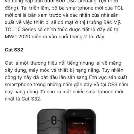
vô cùng hấp dẫn dưới 500 USD (khoảng 11,6 triệu
Email:
toasoan@vtv.vn
đồng). Tại triễn lãm, bộ ba smartphone mới của TCL
Liên hệ quảng cáo:
024-7300.7108
mới chỉ là bản xem trước và xác nhận của nhà sản
xuất về việc thiết bị sẽ có mặt ở thị trường Bắc Mỹ.
TCL 10 Series sẽ chính thức được tiết lộ đầy đủ tại
MWC 2020 diễn ra vào cuối tháng 2 tới đây.
Cat S32
Cat là một thương hiệu nổi tiếng nhưng lại về mảng
xây dựng, máy móc và thiết bị hạng nặng. Tuy nhiên
công ty này đã bắt đầu lấn sân sang lĩnh vực sản xuất
smartphone trong những năm gần đây và tại CES năm
nay hãng cũng đã cho ra mắt chiếc smartphone mới
® Cấm sao chép dưới mọi hình thức nếu không có sự chấp
nhất là Cat S32.
thuận bằng văn bản. Ghi rõ nguồn VTV.vn khi phát hành lại
thông tin từ website này.