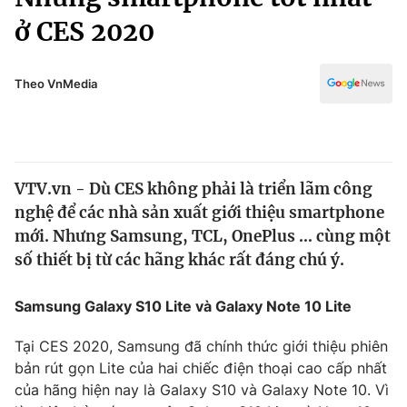
Chính trị
Truyền hình
ở CES 2020
Văn hóa - Giải trí
Xã hội
Y tế
Theo VnMedia
Đời sống
Pháp luật
Công nghệ
Giáo dục
Y tế
VTV.vn - Dù CES không phải là triển lãm công
nghệ để các nhà sản xuất giới thiệu smartphone
Thế giới
mới. Nhưng Samsung, TCL, OnePlus … cùng một
Tin tức
số thiết bị từ các hãng khác rất đáng chú ý.
Kinh tế
Thế giới đó đây
Samsung Galaxy S10 Lite và Galaxy Note 10 Lite
Tài chính
Dữ liệu và đời sống
Câu chuyện quốc tế
Thị trường
Tại CES 2020, Samsung đã chính thức giới thiệu phiên
bản rút gọn Lite của hai chiếc điện thoại cao cấp nhất
Truyền hình
Góc doanh nghiệp
của hãng hiện nay là Galaxy S10 và Galaxy Note 10. Vì