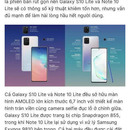
là phiên bản rút gọn nên Galaxy S10 Lite và Note 10
Phim VTV
Giải trí
Lite sẽ có thông số kỹ thuật khiêm tốn hơn, nhưng vẫn
Hậu trường
đủ mạnh để làm hài lòng hầu hết người dùng.
Điện ảnh
Đời sống
Nhân vật
Âm nhạc
Du lịch
Khán giả
Giáo dục
Sao
Làm đẹp
Giải sao mai
Tuyển sinh
Công nghệ
Chất lượng cuộc sống
Học trực tuyến
Hitech Công nghệ tương lai
Giao lưu trực tuyến
Sản phẩm
Lịch phát sóng
Thị trường
Cả Galaxy S10 Lite và Note 10 Lite đều sở hữu màn
hình AMOLED lớn kích thước 6,7 inch với thiết kế màn
Tư vấn
hình tràn viền cùng camera selfie đục lỗ ở chính giữa.
Chuyên mục khác
Galaxy S10 Lite được trang bị chip Snapdragon 855,
trong khi Note 10 Lite lại sử dụng vi xử lý Samsung
Emagazine
Podcast
Exynos 9810 bên trong. Cả hai máy đều được cài đặt