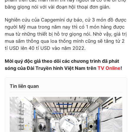
bằng giọng nói với vài đoạn hội thoại đơn giản.
Photo
Infographic
Nghiên cứu của Capgemini dự báo, cứ 3 món đồ được
Video
Shorts video
người Mỹ mua trong năm nay thì có 1 món hàng được
mua từ những thiết bị hỗ trợ giọng nói. Nhờ vậy, giá trị
mua sắm thông qua loa thông minh cũng sẽ tăng từ 2
VTV Money
VTV Thể thao
tỉ USD lên 40 tỉ USD vào năm 2022.
VTV Sức khoẻ
Bất động sản
Mời quý độc giả theo dõi các chương trình đã phát
sóng của Đài Truyền hình Việt Nam trên
TV Online
!
Thị trường 24h
Tấm lòng Việt
Tin liên quan
VTV4
Vươn mình bằng AI
VTV9
VTV8
Liên hệ tòa soạn
English