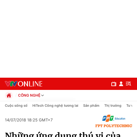
CÔNG NGHỆ
Chính trị
Cuộc sống số
HiTech Công nghệ tương lai
Sản phẩm
Thị trường
Tư vấn
Xã hội
Pháp luật
14/07/2018 18:25 GMT+7
Chuyên mục
Kinh tế
Những ứng dụng thú vị của
Thể thao