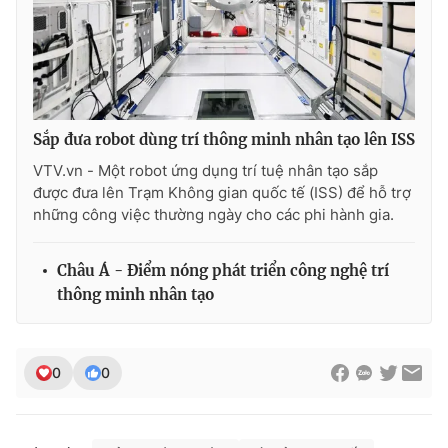
THỜI BÁO VTV
Sắp đưa robot dùng trí thông minh nhân tạo lên ISS
VTV.vn - Một robot ứng dụng trí tuệ nhân tạo sắp
Theo dõi báo trên
được đưa lên Trạm Không gian quốc tế (ISS) để hỗ trợ
những công việc thường ngày cho các phi hành gia.
Cơ quan chủ quản:
Đài Truyền hình Việt Nam
Châu Á - Điểm nóng phát triển công nghệ trí
Cơ quan báo chí:
Thời báo VTV
thông minh nhân tạo
Giấy phép hoạt động báo in và báo điện tử số 483/GP-BTTTT
cấp ngày 29/12/2023
Tổng Biên tập:
Vũ Thanh Thủy
0
0
Phó Tổng Biên tập:
Nguyễn Thị Mỹ Hạnh, Phạm Quốc Thắng,
Nguyễn Trọng Ninh
Tổng đài VTV:
024.38 355 931 - 024.38 355 932