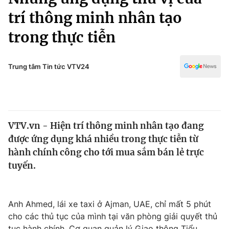
Chính trị
Truyền hình
trí thông minh nhân tạo
Văn hóa - Giải trí
Xã hội
trong thực tiễn
Y tế
Đời sống
Pháp luật
Công nghệ
Trung tâm Tin tức VTV24
Giáo dục
Y tế
Thế giới
VTV.vn - Hiện trí thông minh nhân tạo đang
được ứng dụng khá nhiều trong thực tiễn từ
Tin tức
Kinh tế
hành chính công cho tới mua sắm bán lẻ trực
Thế giới đó đây
tuyến.
Tài chính
Dữ liệu và đời sống
Câu chuyện quốc tế
Thị trường
Anh Ahmed, lái xe taxi ở Ajman, UAE, chỉ mất 5 phút
Truyền hình
Góc doanh nghiệp
cho các thủ tục của mình tại văn phòng giải quyết thủ
tục hành chính, Cơ quan quản lý Giao thông Tiểu