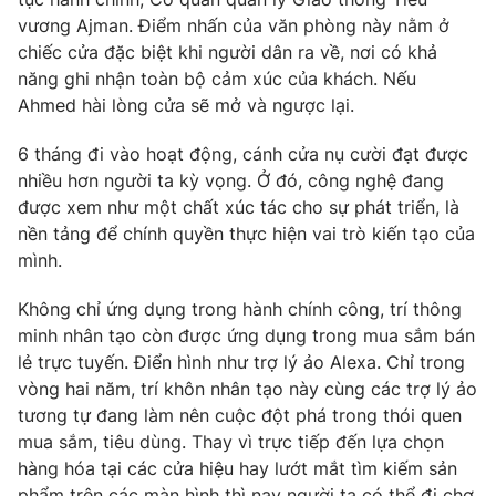
Phim VTV
Giải trí
vương Ajman. Điểm nhấn của văn phòng này nằm ở
Hậu trường
chiếc cửa đặc biệt khi người dân ra về, nơi có khả
Điện ảnh
năng ghi nhận toàn bộ cảm xúc của khách. Nếu
Đời sống
Nhân vật
Ahmed hài lòng cửa sẽ mở và ngược lại.
Âm nhạc
Du lịch
Khán giả
Giáo dục
6 tháng đi vào hoạt động, cánh cửa nụ cười đạt được
Sao
Làm đẹp
nhiều hơn người ta kỳ vọng. Ở đó, công nghệ đang
Giải sao mai
Tuyển sinh
được xem như một chất xúc tác cho sự phát triển, là
Công nghệ
Chất lượng cuộc sống
nền tảng để chính quyền thực hiện vai trò kiến tạo của
Học trực tuyến
mình.
Hitech Công nghệ tương lai
Giao lưu trực tuyến
Sản phẩm
Không chỉ ứng dụng trong hành chính công, trí thông
minh nhân tạo còn được ứng dụng trong mua sắm bán
Lịch phát sóng
Thị trường
lẻ trực tuyến. Điển hình như trợ lý ảo Alexa. Chỉ trong
vòng hai năm, trí khôn nhân tạo này cùng các trợ lý ảo
Tư vấn
tương tự đang làm nên cuộc đột phá trong thói quen
Chuyên mục khác
mua sắm, tiêu dùng. Thay vì trực tiếp đến lựa chọn
Emagazine
Podcast
hàng hóa tại các cửa hiệu hay lướt mắt tìm kiếm sản
phẩm trên các màn hình thì nay người ta có thể đi chợ