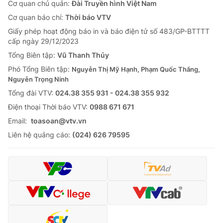
Cơ quan chủ quản:
Đài Truyền hình Việt Nam
Cơ quan báo chí:
Thời báo VTV
Giấy phép hoạt động báo in và báo điện tử số 483/GP-BTTTT
cấp ngày 29/12/2023
Tổng Biên tập:
Vũ Thanh Thủy
Phó Tổng Biên tập:
Nguyễn Thị Mỹ Hạnh, Phạm Quốc Thắng,
Nguyễn Trọng Ninh
Tổng đài VTV:
024.38 355 931 - 024.38 355 932
Ðiện thoại Thời báo VTV:
0988 671 671
Email:
toasoan@vtv.vn
Liên hệ quảng cáo:
(024) 626 79595