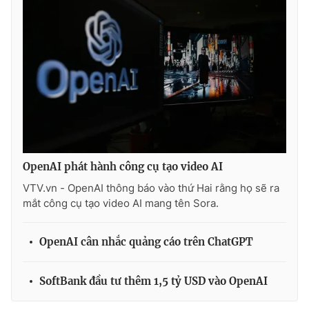
Ðiện thoại Thời báo VTV:
024.66 897 897
Email:
toasoan@vtv.vn
Liên hệ quảng cáo:
024-7300.7108
OpenAI phát hành công cụ tạo video AI
VTV.vn - OpenAI thông báo vào thứ Hai rằng họ sẽ ra
mắt công cụ tạo video AI mang tên Sora.
® Cấm sao chép dưới mọi hình thức nếu không có sự chấp
OpenAI cân nhắc quảng cáo trên ChatGPT
thuận bằng văn bản. Ghi rõ nguồn VTV.vn khi phát hành lại
thông tin từ website này.
SoftBank đầu tư thêm 1,5 tỷ USD vào OpenAI