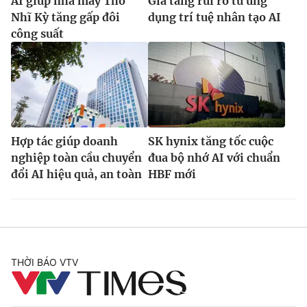
AI giúp nhà máy Thổ
Gia tăng rủi ro từ ứng
Nhĩ Kỳ tăng gấp đôi
dụng trí tuệ nhân tạo AI
công suất
Hợp tác giúp doanh
SK hynix tăng tốc cuộc
nghiệp toàn cầu chuyển
đua bộ nhớ AI với chuẩn
đổi AI hiệu quả, an toàn
HBF mới
THỜI BÁO VTV