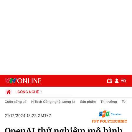
CÔNG NGHỆ
Chính trị
Cuộc sống số
HiTech Công nghệ tương lai
Sản phẩm
Thị trường
Tư vấn
Xã hội
Pháp luật
21/12/2024 18:22 GMT+7
Chuyên mục
Kinh tế
OpenAI thử nghiệm mô hình
Thể thao