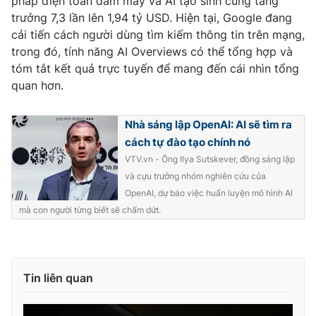
pháp điện toán đám mây và AI tạo sinh cũng tăng
trưởng 7,3 lần lên 1,94 tỷ USD. Hiện tại, Google đang
cải tiến cách người dùng tìm kiếm thông tin trên mạng,
trong đó, tính năng AI Overviews có thể tổng hợp và
tóm tắt kết quả trực tuyến để mang đến cái nhìn tổng
THỜI BÁO VTV
quan hơn.
Nhà sáng lập OpenAI: AI sẽ tìm ra
Theo dõi báo trên
cách tự đào tạo chính nó
VTV.vn - Ông Ilya Sutskever, đồng sáng lập
và cựu trưởng nhóm nghiên cứu của
Cơ quan chủ quản:
Đài Truyền hình Việt Nam
OpenAI, dự báo việc huấn luyện mô hình AI
Cơ quan báo chí:
Thời báo VTV
mà con người từng biết sẽ chấm dứt.
Giấy phép hoạt động báo in và báo điện tử số 483/GP-BTTTT
cấp ngày 29/12/2023
Tổng Biên tập:
Vũ Thanh Thủy
Phó Tổng Biên tập:
Nguyễn Thị Mỹ Hạnh, Phạm Quốc Thắng,
Tin liên quan
Nguyễn Trọng Ninh
Tổng đài VTV:
024.38 355 931 - 024.38 355 932