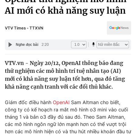
Chính trị
Truyền hình
AI mới có khả năng suy luận
Văn hóa - Giải trí
Xã hội
Y tế
VTV Times - TTXVN
Đời sống
Pháp luật
Công nghệ
Nghe đọc bài
2:20
Giáo dục
Y tế
VTV.vn - Ngày 20/12, OpenAI thông báo đang
thử nghiệm các mô hình trí tuệ nhân tạo (AI)
Thế giới
mới có khả năng suy luận tốt hơn, qua đó tăng
Tin tức
khả năng cạnh tranh với các đối thủ khác.
Kinh tế
Thế giới đó đây
Giám đốc điều hành
OpenAI
Sam Altman cho biết,
Tài chính
Dữ liệu và đời sống
Câu chuyện quốc tế
công ty có kế hoạch ra mắt mô hình o3 mini vào cuối
Thị trường
tháng 1 và bản o3 đầy đủ sau đó. Theo Sam Altman,
các mô hình ngôn ngữ lớn mạnh hơn có thể vượt trội
Truyền hình
Góc doanh nghiệp
hơn các mô hình hiện có và thu hút nhiều khoản đầu tư