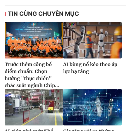
TIN CÙNG CHUYÊN MỤC
Trước thềm công bố
AI bùng nổ kéo theo áp
điểm chuẩn: Chọn
lực hạ tầng
hướng "thực chiến"
chắc suất ngành Chip...