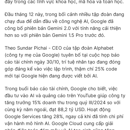
đây trong các lĩnh vực khoa học, mã hóa và toán học.
Photo
Infographic
Đầu tháng 12 này, trong bối cảnh nhiều tập đoàn đang
chạy đua để dẫn đầu về công nghệ AI, Google đã
Video
Shorts video
công bố phiên bản Gemini 2.0 với tính năng cải thiện
hơn so với phiên bản Gemini 1.5 Pro trước đó.
VTV Money
VTV Thể thao
Theo Sundar Pichai - CEO của tập đoàn Alphabet
(công ty mẹ của Google) tuyên bố tại cuộc họp báo
VTV Sức khoẻ
Bất động sản
cáo tài chính ngày 30/10, trí tuệ nhân tạo đang đóng
góp đáng kể vào việc lập trình, thậm chí 25% code
mới tại Google hiện đang được viết bởi AI.
Thị trường 24h
Tấm lòng Việt
Trong buổi báo cáo tài chính, Google cho biết, việc
VTV4
Vươn mình bằng AI
đầu tư vào AI và quảng cáo trên YouTube giúp công ty
tăng trưởng 15% doanh thu trong quý III/2024 so với
cùng kỳ năm ngoái, đạt 88,2 tỷ USD. Hoạt động
VTV9
VTV8
Google Services tăng 28%, ngay cả khi đã tính chi phí
vận hành mô hình AI. Google Cloud cung cấp giải
Liên hệ tòa soạn
English