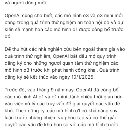
Phim VTV
và người dùng mới.
Giải trí
Hậu trường
OpenAI cũng cho biết, các mô hình o3 và o3 mini mới
Điện ảnh
đang trong quá trình thử nghiệm an toàn nội bộ và dự
Đời sống
Nhân vật
kiến sẽ mạnh hơn các mô hình o1 được công bố trước
Âm nhạc
Du lịch
đó.
Khán giả
Giáo dục
Sao
Làm đẹp
Giải sao mai
Để thu hút các nhà nghiên cứu bên ngoài tham gia vào
Tuyển sinh
quá trình thử nghiệm, OpenAI bắt đầu mở quy trình
Công nghệ
Chất lượng cuộc sống
đăng ký cho những người quan tâm thử nghiệm các
Học trực tuyến
Hitech Công nghệ tương lai
mô hình o3 trước khi phát hành công khai. Quá trình
Giao lưu trực tuyến
đăng ký sẽ kết thúc vào ngày 10/1/2025.
Sản phẩm
Trước đó, vào tháng 9 năm nay, OpenAI đã công bố
Lịch phát sóng
Thị trường
các mô hình AI o1 và o1 mini dành nhiều thời gian hơn
vào việc xử lý các truy vấn để giải quyết các vấn đề
Tư vấn
khó. Theo công ty, các mô hình o1 có khả năng suy
Chuyên mục khác
luận trước những nhiệm vụ phức tạp và có thể giải
Emagazine
Podcast
quyết các vấn đề khó hơn so với các mô hình trước