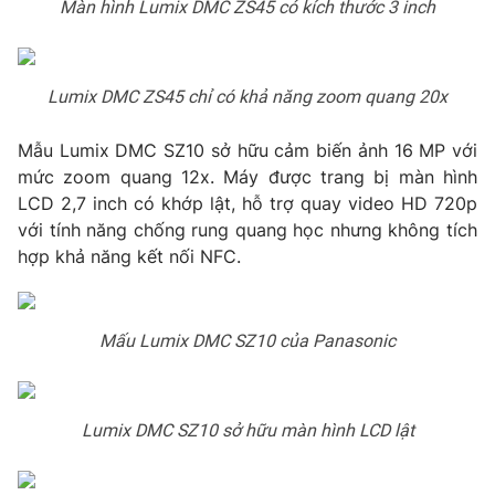
Màn hình Lumix DMC ZS45 có kích thước 3 inch
Lumix DMC ZS45 chỉ có khả năng zoom quang 20x
THỜI BÁO VTV
Mẫu Lumix DMC SZ10 sở hữu cảm biến ảnh 16 MP với
mức zoom quang 12x. Máy được trang bị màn hình
LCD 2,7 inch có khớp lật, hỗ trợ quay video HD 720p
Theo dõi báo trên
với tính năng chống rung quang học nhưng không tích
hợp khả năng kết nối NFC.
Cơ quan chủ quản:
Đài Truyền hình Việt Nam
Cơ quan báo chí:
Thời báo VTV
Giấy phép hoạt động báo in và báo điện tử số 483/GP-BTTTT
Mấu Lumix DMC SZ10 của Panasonic
cấp ngày 29/12/2023
Tổng Biên tập:
Vũ Thanh Thủy
Phó Tổng Biên tập:
Nguyễn Thị Mỹ Hạnh, Phạm Quốc Thắng,
Lumix DMC SZ10 sở hữu màn hình LCD lật
Nguyễn Trọng Ninh
Tổng đài VTV:
024.38 355 931 - 024.38 355 932