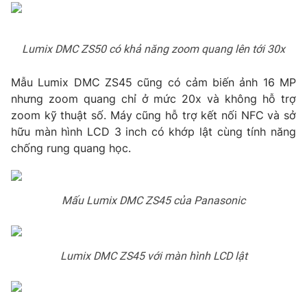
Photo
Infographic
Lumix DMC ZS50 có khả năng zoom quang lên tới 30x
Video
Shorts video
Mẫu Lumix DMC ZS45 cũng có cảm biến ảnh 16 MP
nhưng zoom quang chỉ ở mức 20x và không hỗ trợ
VTV Money
VTV Thể thao
zoom kỹ thuật số. Máy cũng hỗ trợ kết nối NFC và sở
hữu màn hình LCD 3 inch có khớp lật cùng tính năng
VTV Sức khoẻ
Bất động sản
chống rung quang học.
Thị trường 24h
Tấm lòng Việt
Mấu Lumix DMC ZS45 của Panasonic
VTV4
Vươn mình bằng AI
Lumix DMC ZS45 với màn hình LCD lật
VTV9
VTV8
Liên hệ tòa soạn
English