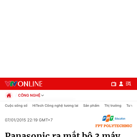
CÔNG NGHỆ
Chính trị
Cuộc sống số
HiTech Công nghệ tương lai
Sản phẩm
Thị trường
Tư vấn
Xã hội
Pháp luật
07/01/2015 22:19 GMT+7
Chuyên mục
Kinh tế
Panasonic ra mắt bộ 3 máy
Thể thao