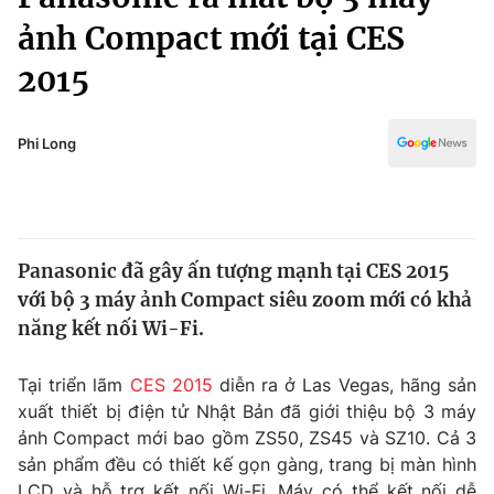
Chính trị
Truyền hình
ảnh Compact mới tại CES
Văn hóa - Giải trí
Xã hội
2015
Y tế
Đời sống
Pháp luật
Công nghệ
Phi Long
Giáo dục
Y tế
Thế giới
Panasonic đã gây ấn tượng mạnh tại CES 2015
với bộ 3 máy ảnh Compact siêu zoom mới có khả
Tin tức
Kinh tế
năng kết nối Wi-Fi.
Thế giới đó đây
Tài chính
Tại triển lãm
CES 2015
diễn ra ở Las Vegas, hãng sản
Dữ liệu và đời sống
Câu chuyện quốc tế
xuất thiết bị điện tử Nhật Bản đã giới thiệu bộ 3 máy
Thị trường
ảnh Compact mới bao gồm ZS50, ZS45 và SZ10. Cả 3
Truyền hình
Góc doanh nghiệp
sản phẩm đều có thiết kế gọn gàng, trang bị màn hình
LCD và hỗ trợ kết nối Wi-Fi. Máy có thể kết nối dễ