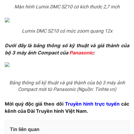
Ðiện thoại Thời báo VTV:
024.66 897 897
Màn hình Lumix DMC SZ10 có kích thước 2,7 inch
Email:
toasoan@vtv.vn
Liên hệ quảng cáo:
024-7300.7108
Lumix DMC SZ10 có mức zoom quang 12x
Dưới đây là bảng thông số kỹ thuật và giá thành của
bộ 3 máy ảnh Compact của
Panasonic
:
Bảng thông số kỹ thuật và giá thành của bộ 3 máy ảnh
Compact mới từ Panasonic (Nguồn: Tinhte.vn)
Mời quý độc giả theo dõi
Truyền hình trực tuyến
các
® Cấm sao chép dưới mọi hình thức nếu không có sự chấp
thuận bằng văn bản. Ghi rõ nguồn VTV.vn khi phát hành lại
kênh của Đài Truyền hình Việt Nam.
thông tin từ website này.
Tin liên quan