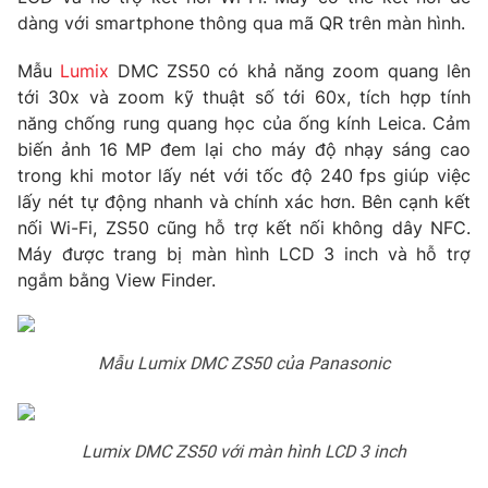
Phim VTV
dàng với smartphone thông qua mã QR trên màn hình.
Giải trí
Hậu trường
Điện ảnh
Mẫu
Lumix
DMC ZS50 có khả năng zoom quang lên
Đời sống
Nhân vật
tới 30x và zoom kỹ thuật số tới 60x, tích hợp tính
Âm nhạc
năng chống rung quang học của ống kính Leica. Cảm
Du lịch
Khán giả
biến ảnh 16 MP đem lại cho máy độ nhạy sáng cao
Giáo dục
Sao
trong khi motor lấy nét với tốc độ 240 fps giúp việc
Làm đẹp
Giải sao mai
Tuyển sinh
lấy nét tự động nhanh và chính xác hơn. Bên cạnh kết
Công nghệ
Chất lượng cuộc sống
nối Wi-Fi, ZS50 cũng hỗ trợ kết nối không dây NFC.
Học trực tuyến
Máy được trang bị màn hình LCD 3 inch và hỗ trợ
Hitech Công nghệ tương lai
Giao lưu trực tuyến
ngắm bằng View Finder.
Sản phẩm
Lịch phát sóng
Thị trường
Mẫu Lumix DMC ZS50 của Panasonic
Tư vấn
Chuyên mục khác
Lumix DMC ZS50 với màn hình LCD 3 inch
Emagazine
Podcast