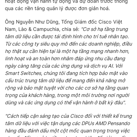
hoạt động vận hành tự động và dự đoán trước thông
qua các nền tảng quản lý được đơn giản hoá.
Ông Nguyễn Như Dũng, Tổng Giám đốc Cisco Việt
Nam, Lào & Campuchia, chia sẻ:
"Cơ sở hạ tầng trung
THỜI BÁO VTV
tâm dữ liệu cần được tái định hình cho trí tuê nhân tạo.
Từ các công ty siêu quy mô đến các doanh nghiệp, điều
Theo dõi báo trên
họ thật sự cần hiện tại là một hạ tầng mạng nhanh hơn,
linh hoạt và an toàn hơn nhằm đáp ứng nhu cầu đang
ngày càng tăng của các ứng dụng và dịch vụ AI. Với
Cơ quan chủ quản:
Đài Truyền hình Việt Nam
Smart Switches, chúng tôi đang tích hợp bảo mật vào
Cơ quan báo chí:
Thời báo VTV
cấu trúc trung tâm dữ liệu để mang đến khả năng mở
Giấy phép hoạt động báo in và báo điện tử số 483/GP-BTTTT
rộng và bảo mật tuyệt vời cho các cơ sở hạ tầng quan
cấp ngày 29/12/2023
trọng của khách hàng, trong một môi trường nơi người
Tổng Biên tập:
Vũ Thanh Thủy
dùng và các ứng dụng có thể vận hành ở bất kỳ đâu"
.
Phó Tổng Biên tập:
Nguyễn Thị Mỹ Hạnh, Phạm Quốc Thắng,
Nguyễn Trọng Ninh
"Cách tiếp cận sáng tạo của Cisco đối với thiết kế trung
Tổng đài VTV:
024.38 355 931 - 024.38 355 932
tâm dữ liệu với việc tận dụng các DPUs AMD Pensando
Ðiện thoại Thời báo VTV:
024.66 897 897
hàng đầu đánh dấu một cột mốc quan trọng trong việc