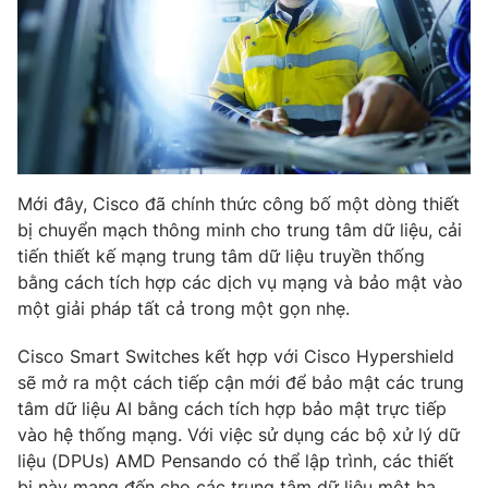
Phim VTV
Giải trí
Hậu trường
Điện ảnh
Đời sống
Nhân vật
Âm nhạc
Du lịch
Khán giả
Giáo dục
Sao
Làm đẹp
Giải sao mai
Tuyển sinh
Mới đây, Cisco đã chính thức công bố một dòng thiết
Công nghệ
Chất lượng cuộc sống
bị chuyển mạch thông minh cho trung tâm dữ liệu, cải
Học trực tuyến
tiến thiết kế mạng trung tâm dữ liệu truyền thống
Hitech Công nghệ tương lai
Giao lưu trực tuyến
bằng cách tích hợp các dịch vụ mạng và bảo mật vào
Sản phẩm
một giải pháp tất cả trong một gọn nhẹ.
Lịch phát sóng
Thị trường
Cisco Smart Switches kết hợp với Cisco Hypershield
sẽ mở ra một cách tiếp cận mới để bảo mật các trung
Tư vấn
tâm dữ liệu AI bằng cách tích hợp bảo mật trực tiếp
Chuyên mục khác
vào hệ thống mạng. Với việc sử dụng các bộ xử lý dữ
Emagazine
Podcast
liệu (DPUs) AMD Pensando có thể lập trình, các thiết
bị này mang đến cho các trung tâm dữ liệu một hạ