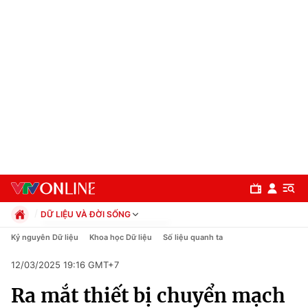
DỮ LIỆU VÀ ĐỜI SỐNG
Chính trị
Kỷ nguyên Dữ liệu
Khoa học Dữ liệu
Số liệu quanh ta
Xã hội
12/03/2025 19:16 GMT+7
Pháp luật
Chuyên mục
Kinh tế
Ra mắt thiết bị chuyển mạch
Thể thao