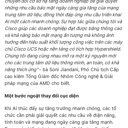
chuyển đổi cơ sở hạ tầng doanh nghiệp để giải quyết
Email:
toasoan@vtv.vn
những nhu cầu bảo mật ngày càng gia tăng của mạng
Liên hệ quảng cáo:
024-7300.7108
trung tâm dữ liệu, đồng thời đáp ứng nhu cầu triển khai
AI một cách nhanh chóng. Sự hợp tác giữa chúng tôi và
Cisco giúp các doanh nghiệp đạt được băng thông cao
và khả năng bảo mật mạng ấn tượng mà không ảnh
hưởng đến hiệu suất khối lượng công việc trên các máy
chủ Cisco UCS hoặc nền tảng có tích hợp Hypershield.
Chúng tôi đang cùng nhau mở ra một kỷ nguyên mới
cho các trung tâm dữ liệu thông minh, an toàn, có khả
năng thích ứng"
- bà Soni Jiandani, Phó Chủ tịch Cấp
cao kiêm Tổng Giám đốc Nhóm Công nghệ & Giải
pháp mạng của AMD cho biết.
® Cấm sao chép dưới mọi hình thức nếu không có sự chấp
thuận bằng văn bản. Ghi rõ nguồn VTV.vn khi phát hành lại
Một bước ngoặt thay đổi cục diện
thông tin từ website này.
Khi AI thúc đẩy sự tăng trưởng nhanh chóng, các tổ
chức cần phải giải quyết các nhu cầu về điện năng,
tính toán và mạng đang ngày càng gia tăng mạnh.