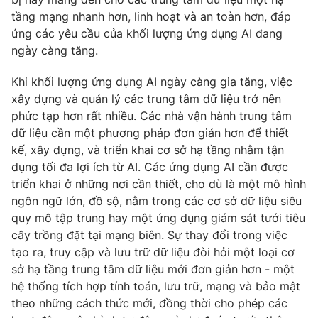
tầng mạng nhanh hơn, linh hoạt và an toàn hơn, đáp
Photo
Infographic
ứng các yêu cầu của khối lượng ứng dụng AI đang
ngày càng tăng.
Video
Shorts video
Khi khối lượng ứng dụng AI ngày càng gia tăng, việc
xây dựng và quản lý các trung tâm dữ liệu trở nên
VTV Money
VTV Thể thao
phức tạp hơn rất nhiều. Các nhà vận hành trung tâm
dữ liệu cần một phương pháp đơn giản hơn để thiết
VTV Sức khoẻ
Bất động sản
kế, xây dựng, và triển khai cơ sở hạ tầng nhằm tận
dụng tối đa lợi ích từ AI. Các ứng dụng AI cần được
triển khai ở những nơi cần thiết, cho dù là một mô hình
Thị trường 24h
Tấm lòng Việt
ngôn ngữ lớn, đồ sộ, nằm trong các cơ sở dữ liệu siêu
quy mô tập trung hay một ứng dụng giám sát tưới tiêu
VTV4
Vươn mình bằng AI
cây trồng đặt tại mạng biên. Sự thay đổi trong việc
tạo ra, truy cập và lưu trữ dữ liệu đòi hỏi một loại cơ
sở hạ tầng trung tâm dữ liệu mới đơn giản hơn - một
VTV9
VTV8
hệ thống tích hợp tính toán, lưu trữ, mạng và bảo mật
theo những cách thức mới, đồng thời cho phép các
Liên hệ tòa soạn
English