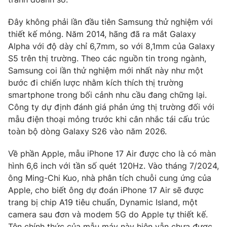
Photo
Infographic
Đây không phải lần đầu tiên Samsung thử nghiệm với
thiết kế mỏng. Năm 2014, hãng đã ra mắt Galaxy
Video
Shorts video
Alpha với độ dày chỉ 6,7mm, so với 8,1mm của Galaxy
S5 trên thị trường. Theo các nguồn tin trong ngành,
Samsung coi lần thử nghiệm mới nhất này như một
VTV Money
VTV Thể thao
bước đi chiến lược nhằm kích thích thị trường
smartphone trong bối cảnh nhu cầu đang chững lại.
VTV Sức khoẻ
Bất động sản
Công ty dự định đánh giá phản ứng thị trường đối với
mẫu điện thoại mỏng trước khi cân nhắc tái cấu trúc
toàn bộ dòng Galaxy S26 vào năm 2026.
Thị trường 24h
Tấm lòng Việt
Về phần Apple, mẫu iPhone 17 Air được cho là có màn
VTV4
Vươn mình bằng AI
hình 6,6 inch với tần số quét 120Hz. Vào tháng 7/2024,
ông Ming-Chi Kuo, nhà phân tích chuỗi cung ứng của
Apple, cho biết ông dự đoán iPhone 17 Air sẽ được
VTV9
VTV8
trang bị chip A19 tiêu chuẩn, Dynamic Island, một
camera sau đơn và modem 5G do Apple tự thiết kế.
Liên hệ tòa soạn
English
Tên chính thức của mẫu máy này hiện vẫn chưa được