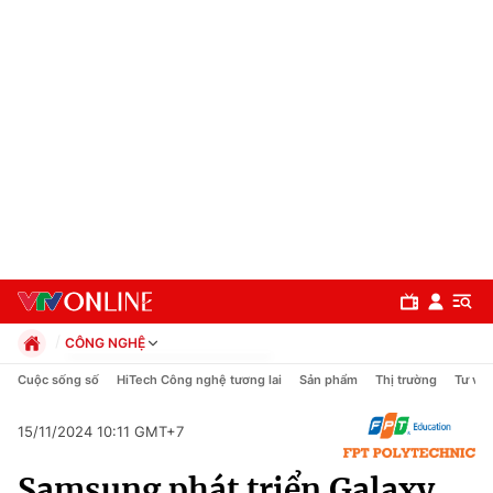
CÔNG NGHỆ
Chính trị
Cuộc sống số
HiTech Công nghệ tương lai
Sản phẩm
Thị trường
Tư vấn
Xã hội
Pháp luật
15/11/2024 10:11 GMT+7
Chuyên mục
Kinh tế
Samsung phát triển Galaxy
Thể thao