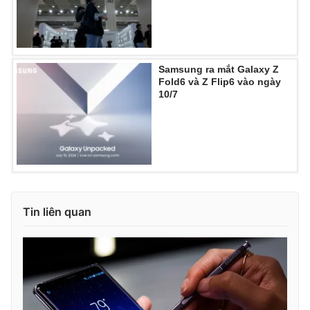
Ðiện thoại Thời báo VTV:
024.66 897 897
Email:
toasoan@vtv.vn
Liên hệ quảng cáo:
024-7300.7108
Samsung ra mắt Galaxy Z
Fold6 và Z Flip6 vào ngày
10/7
Tin liên quan
® Cấm sao chép dưới mọi hình thức nếu không có sự chấp
thuận bằng văn bản. Ghi rõ nguồn VTV.vn khi phát hành lại
thông tin từ website này.