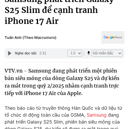
Chính trị
Truyền hình
S25 Slim để cạnh tranh
Văn hóa - Giải trí
Xã hội
iPhone 17 Air
Y tế
Đời sống
Pháp luật
Công nghệ
Tuấn Anh (Theo Macrumors)
Giáo dục
Y tế
Nghe đọc bài
2:31
Thế giới
VTV.vn - Samsung đang phát triển một phiên
bản siêu mỏng của dòng Galaxy S25 và dự kiến
Tin tức
Kinh tế
ra mắt trong quý 2/2025 nhằm cạnh tranh trực
Thế giới đó đây
tiếp với iPhone 17 Air của Apple.
Tài chính
Dữ liệu và đời sống
Câu chuyện quốc tế
Theo báo cáo từ truyền thông Hàn Quốc và dữ liệu từ
Thị trường
tổ chức di động toàn cầu của GSMA,
Samsung
đang
Truyền hình
Góc doanh nghiệp
phát triển Galaxy S25 Slim, phiên bản siêu mỏng của
dòng Galaxy S25, dự kiến sẽ được ra mắt trong quý