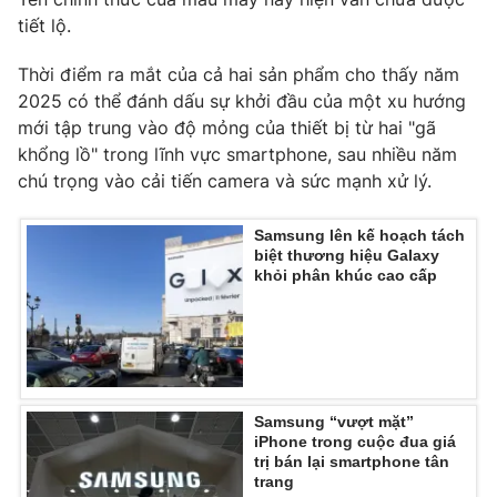
tiết lộ.
Thời điểm ra mắt của cả hai sản phẩm cho thấy năm
2025 có thể đánh dấu sự khởi đầu của một xu hướng
THỜI BÁO VTV
mới tập trung vào độ mỏng của thiết bị từ hai "gã
khổng lồ" trong lĩnh vực smartphone, sau nhiều năm
chú trọng vào cải tiến camera và sức mạnh xử lý.
Theo dõi báo trên
Samsung lên kế hoạch tách
biệt thương hiệu Galaxy
khỏi phân khúc cao cấp
Cơ quan chủ quản:
Đài Truyền hình Việt Nam
Cơ quan báo chí:
Thời báo VTV
Giấy phép hoạt động báo in và báo điện tử số 483/GP-BTTTT
cấp ngày 29/12/2023
Tổng Biên tập:
Vũ Thanh Thủy
Samsung “vượt mặt”
Phó Tổng Biên tập:
Nguyễn Thị Mỹ Hạnh, Phạm Quốc Thắng,
iPhone trong cuộc đua giá
Nguyễn Trọng Ninh
trị bán lại smartphone tân
Tổng đài VTV:
024.38 355 931 - 024.38 355 932
trang