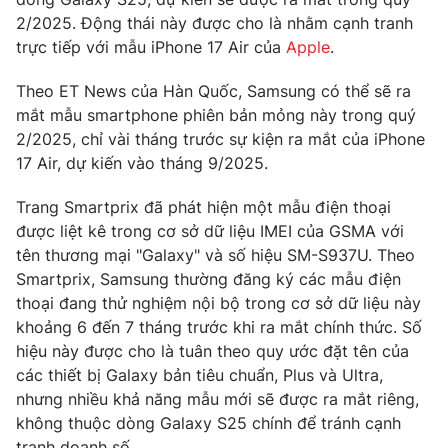
Phim VTV
Giải trí
2/2025. Động thái này được cho là nhằm cạnh tranh
Hậu trường
trực tiếp với mẫu iPhone 17 Air của
Apple
.
Điện ảnh
Đời sống
Nhân vật
Theo ET News của Hàn Quốc, Samsung có thể sẽ ra
Âm nhạc
mắt mẫu smartphone phiên bản mỏng này trong quý
Du lịch
Khán giả
Giáo dục
2/2025, chỉ vài tháng trước sự kiện ra mắt của iPhone
Sao
Làm đẹp
17 Air, dự kiến vào tháng 9/2025.
Giải sao mai
Tuyển sinh
Công nghệ
Chất lượng cuộc sống
Trang Smartprix đã phát hiện một mẫu điện thoại
Học trực tuyến
được liệt kê trong cơ sở dữ liệu IMEI của GSMA với
Hitech Công nghệ tương lai
Giao lưu trực tuyến
tên thương mại "Galaxy" và số hiệu SM-S937U. Theo
Sản phẩm
Smartprix, Samsung thường đăng ký các mẫu điện
thoại đang thử nghiệm nội bộ trong cơ sở dữ liệu này
Lịch phát sóng
Thị trường
khoảng 6 đến 7 tháng trước khi ra mắt chính thức. Số
hiệu này được cho là tuân theo quy ước đặt tên của
Tư vấn
các thiết bị Galaxy bản tiêu chuẩn, Plus và Ultra,
Chuyên mục khác
nhưng nhiều khả năng mẫu mới sẽ được ra mắt riêng,
Emagazine
Podcast
không thuộc dòng Galaxy S25 chính để tránh cạnh
tranh doanh số.